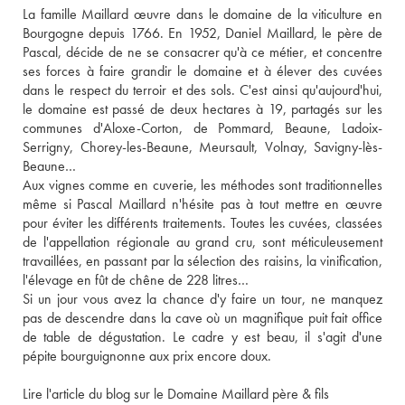
La famille Maillard œuvre dans le domaine de la viticulture en 
Bourgogne depuis 1766. En 1952, Daniel Maillard, le père de 
Pascal, décide de ne se consacrer qu'à ce métier, et concentre 
ses forces à faire grandir le domaine et à élever des cuvées 
dans le respect du terroir et des sols. C'est ainsi qu'aujourd'hui, 
le domaine est passé de deux hectares à 19, partagés sur les 
communes d'Aloxe-Corton, de Pommard, Beaune, Ladoix-
Serrigny, Chorey-les-Beaune, Meursault, Volnay, Savigny-lès-
Beaune… 
Aux vignes comme en cuverie, les méthodes sont traditionnelles 
même si Pascal Maillard n'hésite pas à tout mettre en œuvre 
pour éviter les différents traitements. Toutes les cuvées, classées 
de l'appellation régionale au grand cru, sont méticuleusement 
travaillées, en passant par la sélection des raisins, la vinification, 
l'élevage en fût de chêne de 228 litres… 
Si un jour vous avez la chance d'y faire un tour, ne manquez 
pas de descendre dans la cave où un magnifique puit fait office 
de table de dégustation. Le cadre y est beau, il s'agit d'une 
pépite bourguignonne aux prix encore doux. 
Lire l'article du blog sur le Domaine Maillard père & fils