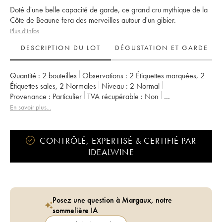
Doté d'une belle capacité de garde, ce grand cru mythique de la
Côte de Beaune fera des merveilles autour d'un gibier.
Plus d'infos
DESCRIPTION DU LOT
DÉGUSTATION ET GARDE
Quantité :
2 bouteilles
Observations :
2 Étiquettes marquées
,
2
Étiquettes sales
,
2 Normales
Niveau :
2
Normal
Provenance :
particulier
TVA récupérable :
non
Région :
Bourgogne
Appellation :
Corton
En savoir plus...
Classement :
Grand Cru
Propriétaire :
Maillard et Fils (Domaine)
CONTRÔLÉ, EXPERTISÉ & CERTIFIÉ PAR
IDEALWINE
Posez une question à Margaux, notre
sommelière IA