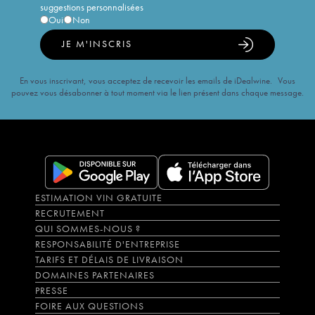
suggestions personnalisées
Oui
Non
JE M'INSCRIS
En vous inscrivant, vous acceptez de recevoir les emails de iDealwine. Vous
pouvez vous désabonner à tout moment via le lien présent dans chaque message.
ESTIMATION VIN GRATUITE
RECRUTEMENT
QUI SOMMES-NOUS ?
RESPONSABILITÉ D'ENTREPRISE
TARIFS ET DÉLAIS DE LIVRAISON
DOMAINES PARTENAIRES
PRESSE
FOIRE AUX QUESTIONS