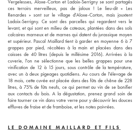
Vergelesses, Aloxe-Corton et Ladoix-Serrigny se sont partagés 
ces terroirs merveilleux, pas de jaloux ! Le lieu-dit « Les 
Renardes » sont sur le village d'Aloxe-Corton, mais jouxtent 
Ladoix-Serrigny. Ce sont des parcelles qui regardent vers le 
levant, et qui sont en milieu de coteaux, plantées dans des sols 
calcaires marneux et de marnes qui datent du jurassique moyen 
et supérieur. Pascal Maillard tient à garder en moyenne 6 à 7 
grappes par pied, récoltées à la main et placées dans des 
caisses de 40 litres (depuis le millésime 2016). Arrivées à la 
cuverie, l'on ne sélectionne que les belles grappes pour une 
vinification de 12 à 15 jours, sous contrôle de la température, 
avec un à deux pigeages quotidiens. Au cours de l'élevage de 
18 mois, cette cuvée est placée dans des fûts de chêne de 228 
litres, à 75% de fûts neufs, ce qui permet au vin de se bonifier 
aux contacts du bois. A la dégustation, prenez grand soin de 
faire tourner ce vin dans votre verre pour y découvrir les douces 
effluves de fraise et de framboise, et les notes poivrées. 
LE DOMAINE MAILLARD ET FILS