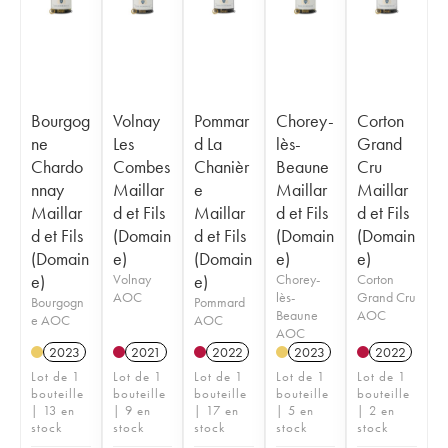
Bourgog
Volnay
Pommar
Chorey-
Corton
ne
Les
d La
lès-
Grand
Chardo
Combes
Chanièr
Beaune
Cru
nnay
Maillar
e
Maillar
Maillar
Maillar
d et Fils
Maillar
d et Fils
d et Fils
d et Fils
(Domain
d et Fils
(Domain
(Domain
(Domain
e)
(Domain
e)
e)
e)
Volnay
e)
Chorey-
Corton
AOC
lès-
Grand Cru
Bourgogn
Pommard
Beaune
AOC
e AOC
AOC
AOC
2023
2021
2022
2023
2022
Lot de 1
Lot de 1
Lot de 1
Lot de 1
Lot de 1
bouteille
bouteille
bouteille
bouteille
bouteille
| 13 en
| 9 en
| 17 en
| 5 en
| 2 en
stock
stock
stock
stock
stock