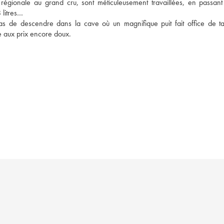
n régionale au grand cru, sont méticuleusement travaillées, en passant 
 litres… 
s de descendre dans la cave où un magnifique puit fait office de ta
e aux prix encore doux. 