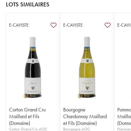
LOTS SIMILAIRES
E-CAVISTE
E-CAVISTE
E-CAVI
Corton Grand Cru
Bourgogne
Pomma
Maillard et Fils
Chardonnay Maillard
Maillar
(Domaine)
et Fils (Domaine)
(Doma
Corton Grand Cru AOC
Bourgogne AOC
Pommar