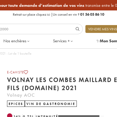
 pour toute demande d’estimation de vos vins
transmise entre le 
Retrait sur place
cliquez ici
|
Un conseil en vin ?
01 56 05 86 10
VENDRE MES VINS
Nos enchères
Services +
✨
Mon Som
lnay Les Combes Maillard et Fils (Domaine) 2021 - Lot de 1 bouteille
E-CAVISTE
VOLNAY LES COMBES MAILLARD 
FILS (DOMAINE) 2021
Volnay AOC
EPICES
VIN DE GASTRONOMIE
14
%
0.75
L
INTENSITÉ