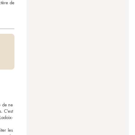
tère de 
 de ne 
. C'est 
Ladoix-
er les 