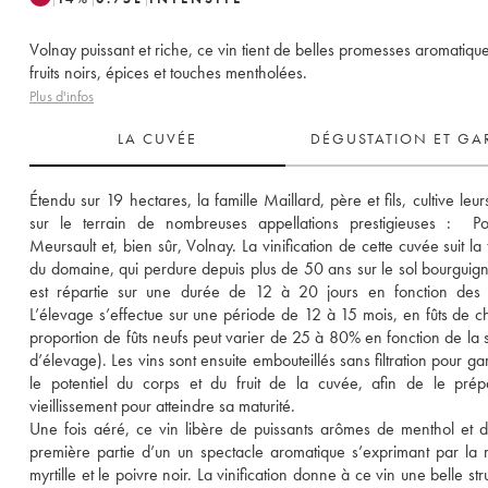
Volnay puissant et riche, ce vin tient de belles promesses aromatiqu
fruits noirs, épices et touches mentholées.
Plus d'infos
LA CUVÉE
DÉGUSTATION ET GA
Étendu sur 19 hectares, la famille Maillard, père et fils, cultive leur
sur le terrain de nombreuses appellations prestigieuses :  Po
Meursault et, bien sûr, Volnay. La vinification de cette cuvée suit la t
du domaine, qui perdure depuis plus de 50 ans sur le sol bourguigno
est répartie sur une durée de 12 à 20 jours en fonction des c
L’élevage s’effectue sur une période de 12 à 15 mois, en fûts de ch
proportion de fûts neufs peut varier de 25 à 80% en fonction de la st
d’élevage). Les vins sont ensuite embouteillés sans filtration pour gar
le potentiel du corps et du fruit de la cuvée, afin de le prép
vieillissement pour atteindre sa maturité. 
Une fois aéré, ce vin libère de puissants arômes de menthol et d’
première partie d’un un spectacle aromatique s’exprimant par la m
myrtille et le poivre noir. La vinification donne à ce vin une belle stru