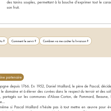
des tanins souples, permettant à la bouche d’exprimer tout le carac
son fruit.
tu ?
Comment le servir ?
Combien va me coûter la livraison ?
ne partenaire
rgogne depuis 1766. En 1952, Daniel Maillard, le père de Pascal, décide
 le domaine et à élever des cuvées dans le respect du terroir et des sols
19, partagés sur les communes d'Aloxe-Corton, de Pommard, Beaune, 
ne… 
ême si Pascal Maillard n'hésite pas à tout mettre en œuvre pour évit