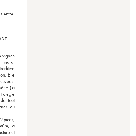
es entre
RDE
s vignes 
mmard, 
radition 
n. Elle 
uvées. 
êne (la 
ratégie 
der tout 
arer au 
épices, 
ûre, la 
cture et 