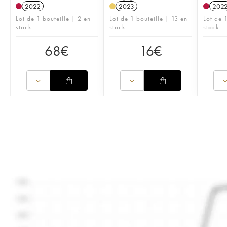
2022
2023
202
Lot de 1 bouteille | 2 en
Lot de 1 bouteille | 13 en
Lot de 
stock
stock
stock
68
€
16
€