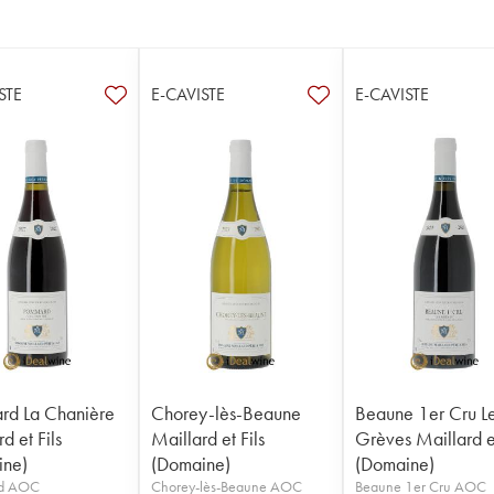
STE
E-CAVISTE
E-CAVISTE
rd La Chanière
Chorey-lès-Beaune
Beaune 1er Cru L
d et Fils
Maillard et Fils
Grèves Maillard et
ine)
(Domaine)
(Domaine)
d AOC
Chorey-lès-Beaune AOC
Beaune 1er Cru AOC