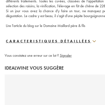
différents traitements. Toutes les cuvées, classées de l'appellatio
sélection des raisins, la vinification, l'élevage en fût de chêne de 228
Si un jour vous avez la chance d'y faire un tour, ne manquez pa
dégustation. Le cadre y est beau, il s'agit d'une pépite bourguignonn
Lire l'article du blog sur le Domaine Maillard père & fils
CARACTERISTIQUES DÉTAILLÉES
Vous constatez une erreur sur ce lot ?
Signaler
IDEALWINE VOUS SUGGÈRE