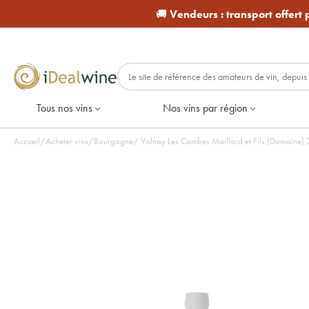
🚚
Vendeurs :
transport offert
Tous nos vins
Nos vins par région
Accueil
/
Acheter vins
/
Bourgogne
/
Vo