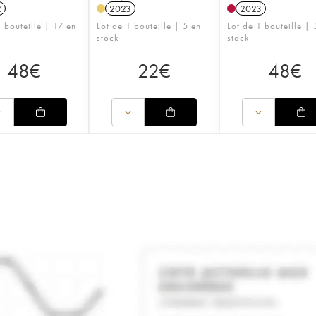
2
2023
2023
1 bouteille | 17 en
Lot de 1 bouteille | 5 en
Lot de 1 bouteille | 
stock
stock
48
€
22
€
48
€