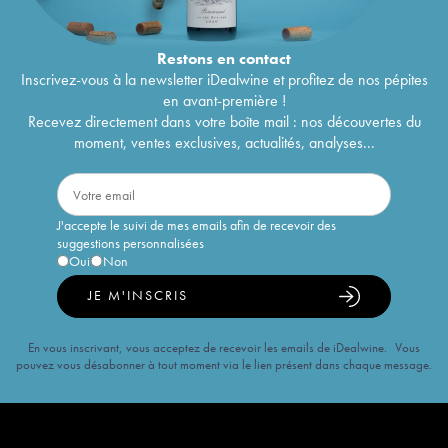
Restons en
contact
Inscrivez-vous à la newsletter iDealwine et profitez de nos pépites
en avant-première !
Recevez directement dans votre boîte mail : nos découvertes du
moment, ventes exclusives, actualités, analyses...
J'accepte le suivi de mes emails afin de recevoir des
suggestions personnalisées
Oui
Non
JE M'INSCRIS
En vous inscrivant, vous acceptez de recevoir les emails de iDealwine. Vous
pouvez vous désabonner à tout moment via le lien présent dans chaque message.