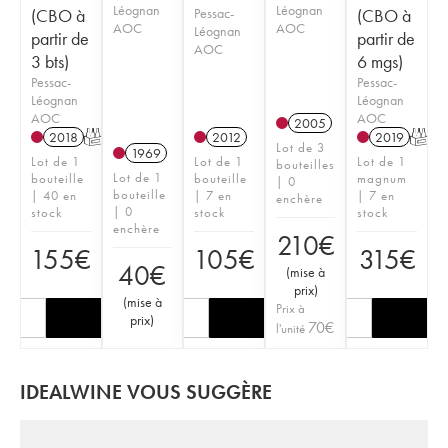
Léognan
Léognan
(CBO à
Pessac-
(CBO à
AOC
AOC
Léognan
partir de
partir de
AOC
3 bts)
6 mgs)
Pessac-
Pessac-
Léognan
Léognan
AOC
AOC
2005
2018
T
2012
2019
T
Lot de 3
1969
Lot de 1
Lot de 1
Lot de 1
bouteilles
Lot de 1
bouteille
bouteille
magnum
| 0
bouteille
| 40 en
| 7 en
| 7 en
enchère
| 0
stock
stock
stock
enchère
210
€
155
€
105
€
315
€
40
€
(
mise à
prix
)
(
mise à
Prix à
prix
)
70
€
l'unité
IDEALWINE VOUS SUGGÈRE