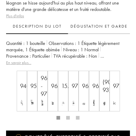
léognan se hisse aujourd'hui au plus haut niveau, offrant une
matière d'une grande délicatesse et un fruité redoutable.
Plus d'infos
DESCRIPTION DU LOT
DÉGUSTATION ET GARDE
Quantité :
1 bouteille
Observations :
1 Étiquette légèrement
marquée
,
1 Étiquette abimée
Niveau :
1
Normal
Provenance :
particulier
TVA récupérable :
non
Région :
Bordeaux
Appellation :
Pessac-Léognan
En savoir plus...
Propriétaire :
Château Les Carmes Haut-Brion
96
(90-
94+
95
-
96
15.5
97
96
96
97
93)
97