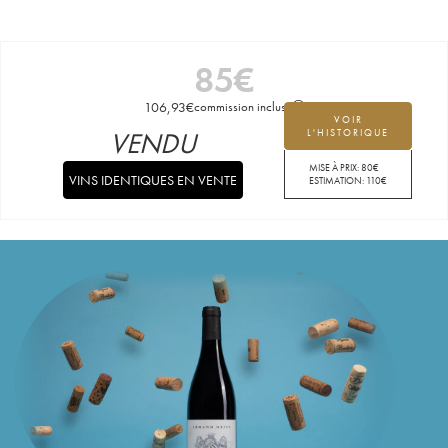
85
€
106,93
€
commission incluse
VOIR
VENDU
L'HISTORIQUE
MISE À PRIX:
80
€
VINS IDENTIQUES EN VENTE
ESTIMATION:
110
€