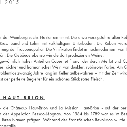
 2015
 der Weinberg sechs Hektar einnimmt. Die etwa vierzig Jahre alten Reb
Kies, Sand und Lehm mit kalkhaltigem Unterboden. Die Reben werd
rung der Traubenqualität. Die Vinifikation findet in hochmodernen, von Ph
schön: Die Gebäude ebenso wie die dort produzierten Weine. 
ungewöhnlich hoher Anteil an Cabernet Franc, der durch Merlot und Ca
cher, dichter und harmonischer Wein von dunkler, rubinroter Farbe. Am 
problemlos zwanzig Jahre lang im Keller aufbewahren – mit der Zeit wird 
der perfekte Begleiter für ein schönes Stück rotes Fleisch.
S HAUT-BRION
 die Châteaux Haut-Brion und La Mission Haut-Brion - auf der ber
der Appellation Pessac-Léognan. Von 1584 bis 1789 war es im Besi
h ihren Namen prägten. Während der Französischen Revolution wurde 
ntecaille. 