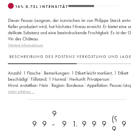
14
%
0.75
L
INTENSITÄT
Dieser Pessac-Leognan, der inzwischen im von Philippe Starck ent
Keller produziert wird, hat höchstes Niveau erreicht. Er bietet eine s
delikate Substanz und eine beeindruckende Fruchtigkeit. Es ist der 
Vin des Château.
Weitere Informationen
BESCHREIBUNG DES POSTENS
VERKOSTUNG UND LAG
Anzahl:
1 Flasche
Bemerkungen:
1 Etikett leicht markiert
,
1 Etikett
beschädigt
Füllstand:
1
Normal
Herkunft:
privatperson
Mwst. erstattbar:
nein
Region:
Bordeaux
Appellation:
Pessac-Lé
Eigentümer:
Château Les Carmes Haut-Brion
Mehr erfahren …
96
(90-
94+
95
-
96
15.5
97
96
96
97
93)