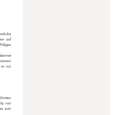
stöcke 
en auf 
ilippe 
bernet 
Gaumen 
er nur 
ühmten 
tz von 
es zum 