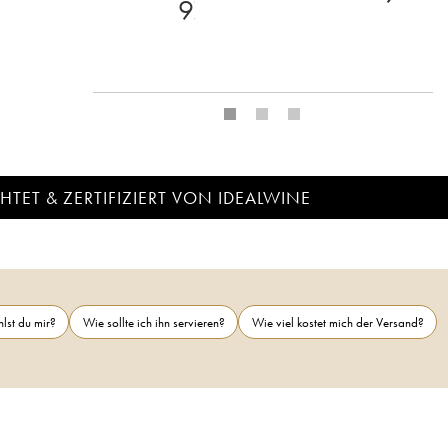
97
TET & ZERTIFIZIERT VON IDEALWINE
lst du mir?
Wie sollte ich ihn servieren?
Wie viel kostet mich der Versand?