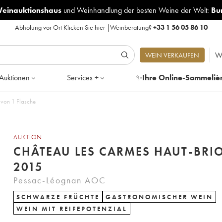
Weinauktionshaus
und
Weinhandlung der besten Weine der Welt:
Bu
Abholung vor Ort
Klicken Sie hier
|
Weinberatung?
+33 1 56 05 86 10
W
WEIN VERKAUFEN
Auktionen
Services +
✨
Ihre Online-Sommeliè
 von 1 Flasche
AUKTION
CHÂTEAU LES CARMES HAUT-BRI
2015
Pessac-Léognan AOC
SCHWARZE FRÜCHTE
GASTRONOMISCHER WEIN
WEIN MIT REIFEPOTENZIAL