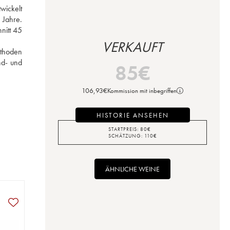
ickelt 
Jahre. 
itt 45 
VERKAUFT
thoden 
d- und 
85
€
106,93
€
Kommission mit inbegriffen
HISTORIE ANSEHEN
STARTPREIS:
80
€
SCHÄTZUNG:
110
€
ÄHNLICHE WEINE