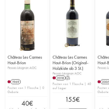
Château Les Carmes
Château Les Carmes
Châtea
Haut-Brion
Haut-Brion (Original-
Haut-B
Pessac-Léognan AOC
Holzkiste ab 3 St.)
Pessac-
Pessac-Léognan AOC
2018
T
1969
200
Posten von 1 Flasche | 40
Posten von 1 Flasche | 0
Posten 
auf Lager
Gebote
Gebote
155
€
40
€