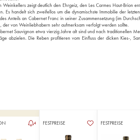
n Weinkellers zeigt deutlich den Ehrgeiz, den Les Carmes Haut-Brion entw
n. Es handelt sich zweifellos um die dynamischste Immobilie der letzten 
en des Anteils an Cabernet Franc in seiner Zusammensetzung (im Durchschn
ein, der von Weinliebhabern sehr aufmerksam verfolgt werden sollte.
rnet Sauvignon etwa vierzig Jahre alt sind und nach traditionellen Me
ge abzielen. Die Reben profitieren vom Einfluss der dicken Kies-, San
ON
FESTPREISE
FESTPREISE
4