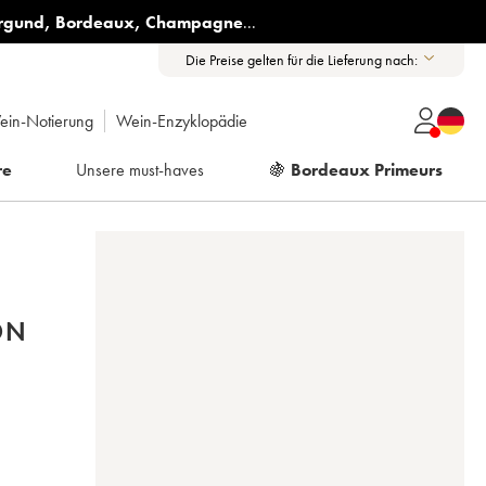
rgund
,
Bordeaux
,
Champagne
...
Die Preise gelten für die Lieferung nach:
ein-Notierung
Wein-Enzyklopädie
re
Unsere must-haves
🍇
Bordeaux Primeurs
ON