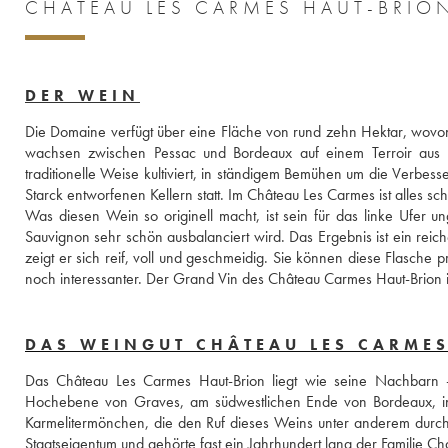
CHÂTEAU LES CARMES HAUT-BRION
DER WEIN
Die Domaine verfügt über eine Fläche von rund zehn Hektar, wovon
wachsen zwischen Pessac und Bordeaux auf einem Terroir aus 
traditionelle Weise kultiviert, in ständigem Bemühen um die Verbesse
Starck entworfenen Kellern statt. Im Château Les Carmes ist alles 
Was diesen Wein so originell macht, ist sein für das linke Ufer 
Sauvignon sehr schön ausbalanciert wird. Das Ergebnis ist ein rei
zeigt er sich reif, voll und geschmeidig. Sie können diese Flasche 
noch interessanter. Der Grand Vin des Château Carmes Haut-Brion ist 
DAS WEINGUT CHÂTEAU LES CARME
Das Château Les Carmes Haut-Brion liegt wie seine Nachbarn -
Hochebene von Graves, am südwestlichen Ende von Bordeaux, in 
Karmelitermönchen, die den Ruf dieses Weins unter anderem durc
Staatseigentum und gehörte fast ein Jahrhundert lang der Familie Cha