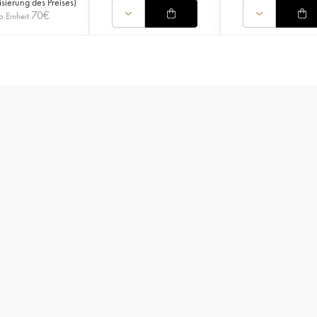
isierung des Preises
)
70
€
o Einheit