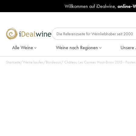
Willkommen auf iDealwine,
online-
Alle Weine
Weine nach Regionen
Unsere 
Startseite
/
Weine kaufen
/
Bordeaux
/
Château Les Carmes Haut-Brion 2015 - Posten