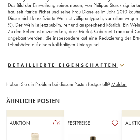
Das Bild der Einweihung seines neuen, von Philippe Starck signierte
hat, seit Patrice Pichet und seine Frau Diane es im Jahr 2010 kaufte
Dieser nicht klassifizierte Wein ist völlig untypisch, vor allem weg
%). Der Wein ist jetzt sublim, reif und ansprechend köstlich. Ein W
Zu den Reben ist anzumerken, dass Merlot, Cabernet Franc und Cabe
angebaut werden, die insbesondere auf eine Reduzierung der Erträ
Lehmböden auf einem kalkhaltigen Untergrund.
DETAILLIERTE EIGENSCHAFTEN
Haben Sie ein Problem bei diesem Posten festgestellt?
Melden
ÄHNLICHE POSTEN
AUKTION
FESTPREISE
AUKTI
2