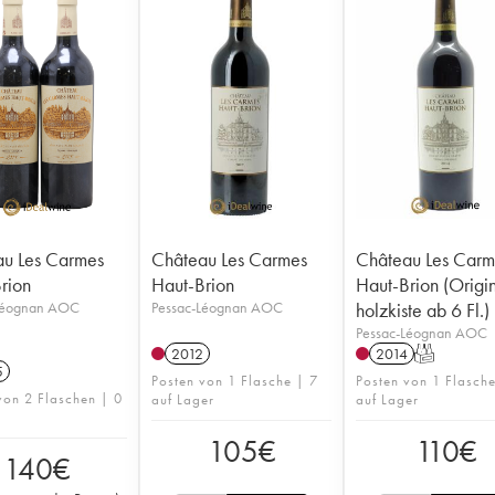
u Les Carmes
Château Les Carmes
Château Les Carm
rion
Haut-Brion
Haut-Brion (Origi
Léognan AOC
Pessac-Léognan AOC
holzkiste ab 6 Fl.)
Pessac-Léognan AOC
2012
2014
T
5
Posten von 1 Flasche | 7
Posten von 1 Flasch
von 2 Flaschen | 0
auf Lager
auf Lager
105
€
110
€
140
€