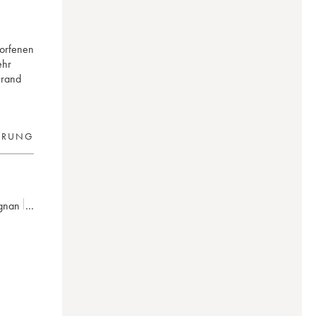
worfenen
ehr
Grand
ERUNG
ognan