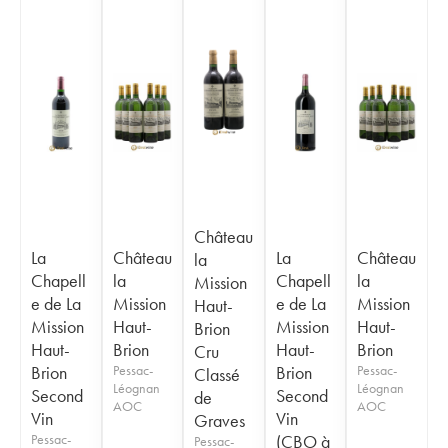
Château
La
Château
La
Château
la
Chapell
la
Chapell
la
Mission
e de La
Mission
e de La
Mission
Haut-
Mission
Haut-
Mission
Haut-
Brion
Haut-
Brion
Haut-
Brion
Cru
Brion
Pessac-
Brion
Pessac-
Classé
Léognan
Léognan
Second
Second
de
AOC
AOC
Vin
Vin
Graves
Pessac-
(CBO à
Pessac-