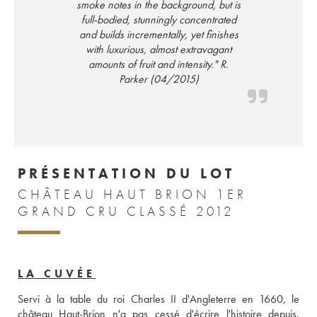
smoke notes in the background, but is
full-bodied, stunningly concentrated
and builds incrementally, yet finishes
with luxurious, almost extravagant
amounts of fruit and intensity." R.
Parker (04/2015)
PRÉSENTATION DU LOT
CHÂTEAU HAUT BRION 1ER
GRAND CRU CLASSÉ 2012
LA CUVÉE
Servi à la table du roi Charles II d'Angleterre en 1660, le 
château Haut-Brion n'a pas cessé d'écrire l'histoire depuis. 