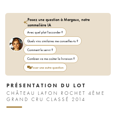
Posez une question à Margaux, notre
sommelière IA
Avec quel plat l'accorder ?
Quels vins similaires me conseilles-tu ?
Comment le servir ?
Combien va me coûter la livraison ?
Poser une autre question
PRÉSENTATION DU LOT
CHÂTEAU LAFON ROCHET 4ÈME
GRAND CRU CLASSÉ 2014