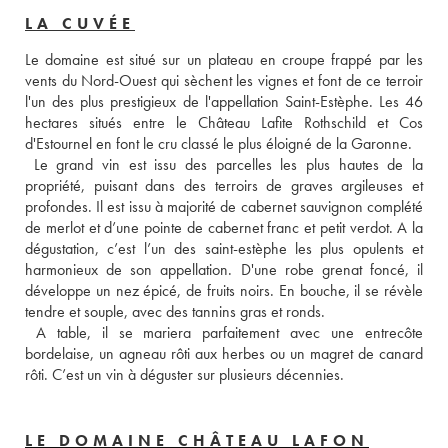
LA CUVÉE
Le domaine est situé sur un plateau en croupe frappé par les 
vents du Nord-Ouest qui sèchent les vignes et font de ce terroir 
l'un des plus prestigieux de l'appellation Saint-Estèphe. Les 46 
hectares situés entre le Château Lafite Rothschild et Cos 
d'Estournel en font le cru classé le plus éloigné de la Garonne.
 Le grand vin est issu des parcelles les plus hautes de la 
propriété, puisant dans des terroirs de graves argileuses et 
profondes. Il est issu à majorité de cabernet sauvignon complété 
de merlot et d’une pointe de cabernet franc et petit verdot. A la 
dégustation, c’est l’un des saint-estèphe les plus opulents et 
harmonieux de son appellation. D'une robe grenat foncé, il 
développe un nez épicé, de fruits noirs. En bouche, il se révèle 
tendre et souple, avec des tannins gras et ronds.
 A table, il se mariera parfaitement avec une entrecôte 
bordelaise, un agneau rôti aux herbes ou un magret de canard 
rôti. C’est un vin à déguster sur plusieurs décennies.
LE DOMAINE CHÂTEAU LAFON