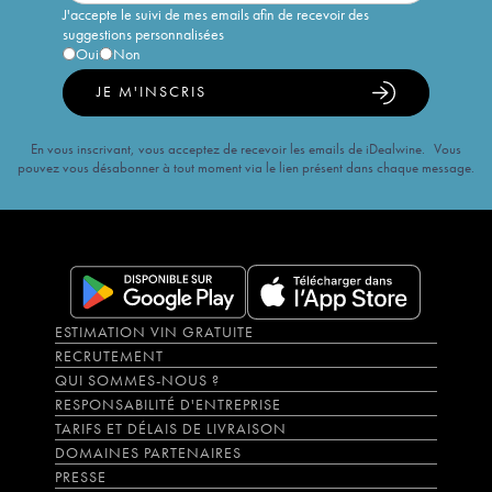
J'accepte le suivi de mes emails afin de recevoir des
suggestions personnalisées
Oui
Non
JE M'INSCRIS
En vous inscrivant, vous acceptez de recevoir les emails de iDealwine. Vous
pouvez vous désabonner à tout moment via le lien présent dans chaque message.
ESTIMATION VIN GRATUITE
RECRUTEMENT
QUI SOMMES-NOUS ?
RESPONSABILITÉ D'ENTREPRISE
TARIFS ET DÉLAIS DE LIVRAISON
DOMAINES PARTENAIRES
PRESSE