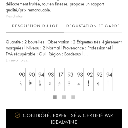
délicatement fruitée, tout en finesse, propose un rapport
qualité/prix remarquable.
Plus d'infos
DESCRIPTION DU LOT
DÉGUSTATION ET GARDE
Quantité :
2 bouteilles
Observation :
2 Étiquettes très légèrement
marquées
Niveau :
2
Normal
Provenance :
professionnel
TVA récupérable :
oui
Région :
Bordeaux
Appellation :
Saint-Estèphe
En savoir plus...
Classement :
4ème Grand Cru Classé
Propriétaire :
Basile Tesseron
90
90
94
93
17
93
93
92
92
94
CONTRÔLÉ, EXPERTISÉ & CERTIFIÉ PAR
IDEALWINE