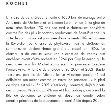
ROCHET
L'histoire de ce château remonte à 1650 lors du mariage entre 
Antoinette de Guillemottes et Etienne Lafon, union à l'origine du 
nom Lafon Rochet. 150 ans plus tard le château est considéré 
comme l'un des plus importants producteurs de Saint-Estèphe. La 
suite de son histoire est ponctuée d'évènements difficiles comme 
la Révolution ou la crise du phylloxera mais le château les 
surmonte, et devient 4ème grand cru classé en 1855. Le 
château a dû ensuite subir une succession de ventes aux 
enchères avant d'être racheté en 1960 par Guy Tesseron qui le 
géra avec son fils Michel et sa sœur la princesse Caroline 
Poniatowska. A la tête du château entre 2004 et 2021, Basile 
Tesseron, petit fils de Michel, fut un viticulteur passionné qui 
définissait son métier comme un travail de patience : « le pied 
de vigne est roi ! ». En 2021 c’est Jacky Lorenzetti, déjà à la tête 
des châteaux Pédesclaux, d’Issan et Lilian Ladouys, qui prend la 
tête du domaine. Le château est désormais conduit selon 
certains principes de la biodynamie et certifié bio depuis 2024.