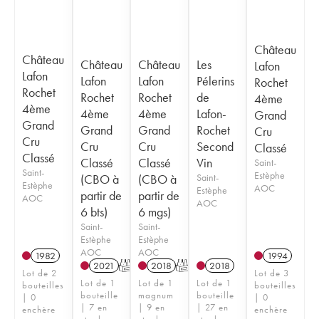
Château
Château
Château
Château
Les
Lafon
Lafon
Lafon
Lafon
Pélerins
Rochet
Rochet
Rochet
Rochet
de
4ème
4ème
4ème
4ème
Lafon-
Grand
Grand
Grand
Grand
Rochet
Cru
Cru
Cru
Cru
Second
Classé
Classé
Classé
Classé
Vin
Saint-
Saint-
Estèphe
(CBO à
(CBO à
Saint-
Estèphe
AOC
Estèphe
partir de
partir de
AOC
AOC
6 bts)
6 mgs)
Saint-
Saint-
Estèphe
Estèphe
AOC
AOC
1982
1994
2021
T
2018
T
2018
Lot de 2
Lot de 3
Lot de 1
Lot de 1
Lot de 1
bouteilles
bouteilles
bouteille
magnum
bouteille
| 0
| 0
| 7 en
| 9 en
| 27 en
enchère
enchère