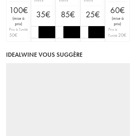
stock
stock
stock
100
€
60
€
35
€
85
€
25
€
(
mise à
(
mise à
prix
)
prix
)
Prix à l'unité
Prix à
50
€
20
€
l'unité
IDEALWINE VOUS SUGGÈRE