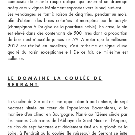
composés de schiste rouge oblique qui assurent un drainage 
adéquat aux vignes idéalement exposées vers le sud, sud-est. 
Les vendanges se font à raison de cinq tries, pendant un mois, 
afin d’obtenir des baies colorées et marquées par le botrytis 
(champignon à l’origine de la pourriture noble). En cave, le vin 
est élevé dans des contenants de 500 litres dont la proportion 
de bois neuf n’excède jamais les 5%. A noter que le millésime 
2022 est réalisé en moelleux; c'est rarissime et signe d'une 
qualité du raisin exceptionnelle ! De ce fait, ce millésime est 
collector.
LE DOMAINE LA COULÉE DE
SERRANT
La Coulée de Serrant est une appellation à part entière, de sept 
hectares située au cœur de l'appellation Savennières, à la 
manière d'un climat en Bourgogne. Planté au 12ème siècle par 
les moines Cisterciens de l'Abbaye de Saint-Nicolas d'Angers, 
ce clos de sept hectares est idéalement situé en surplomb de la 
Loire, à l'endroit où la coulée (le ruisseau) de Serrant se jette 