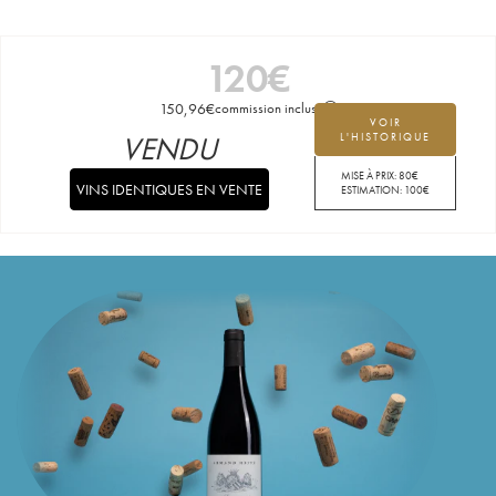
120
€
150,96
€
commission incluse
VOIR
VENDU
L'HISTORIQUE
MISE À PRIX:
80
€
VINS IDENTIQUES EN VENTE
ESTIMATION:
100
€