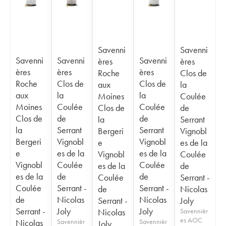
Savenni
Savenni
Savenni
Savenni
Savenni
ères
ères
ères
ères
ères
Roche
Clos de
Roche
Clos de
Clos de
aux
la
aux
la
la
Moines
Coulée
Moines
Coulée
Coulée
Clos de
de
Clos de
de
de
la
Serrant
la
Serrant
Serrant
Bergeri
Vignobl
Bergeri
Vignobl
Vignobl
e
es de la
e
es de la
es de la
Vignobl
Coulée
Vignobl
Coulée
Coulée
es de la
de
es de la
de
de
Coulée
Serrant -
Coulée
Serrant -
Serrant -
de
Nicolas
de
Nicolas
Nicolas
Serrant -
Joly
Serrant -
Joly
Joly
Nicolas
Savennièr
es AOC
Nicolas
Savennièr
Savennièr
Joly