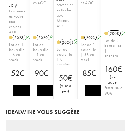
es AOC
es AOC
Joly
Savennièr
es Roche
Savennièr
aux
es Roche
Moines
aux
AOC
Moines
AOC
2008
A
2023
A
S
2020
A
S
2023
A
S
Lot de 2
2024
A
S
Lot de 1
Lot de 1
Lot de 1
bouteilles
Lot de 1
bouteille
bouteille
bouteille
| 1
bouteille
| 6 en
| 1 en
| 38 en
enchère
| 0
stock
stock
stock
enchère
160
€
52
€
90
€
85
€
50
€
(
prix
actuel
)
(
mise à
Prix à l'unité
prix
)
80
€
IDEALWINE VOUS SUGGÈRE