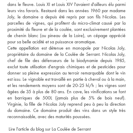
dans le fleuve. Louis XI et Louis XIV l'avaient d'ailleurs élu parmi 
leurs vins favoris. Restauré dans les années 1960 par madame 
Joly, le domaine a depuis été repris par son fils Nicolas. Les 
parcelles de vignes, qui profitent du micro-climat causé par la 
proximité du fleuve et de la coulée, sont exclusivement plantées 
de chenin blanc (ou pineau de la Loire), un cépage apprécié 
pour sa belle acidité et sa puissance aromatique. 
Cette appellation est détenue en monopole par Nicolas Joly, 
propriétaire du domaine de la Coulée de Serrant. Nicolas Joly, 
chef de file des défenseurs de la biodynamie depuis 1985, 
exclut toute utilisation d'engrais chimiques et de pesticides pour 
donner sa pleine expression au terroir remarquable dont le vin 
est issu. Le vignoble est travaillé en partie à cheval ou à la main, 
et les rendements moyens sont de 20-25 hl/h ; les vignes sont 
âgées de 35 à plus de 80 ans. En cave, les vinifications se font 
en barriques de 500L (jamais plus de 5% de bois neuf). 
Virginie, la fille de Nicolas Joly reprend peu à peu la direction 
du domaine. Ce domaine produit des vins dans un style très 
reconnaissable, avec des maturités poussées.
Lire l'article du blog sur La Coulée de Serrant