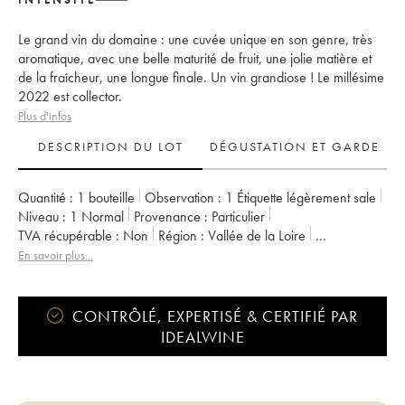
Le grand vin du domaine : une cuvée unique en son genre, très
aromatique, avec une belle maturité de fruit, une jolie matière et
de la fraîcheur, une longue finale. Un vin grandiose ! Le millésime
2022 est collector.
Plus d'infos
DESCRIPTION DU LOT
DÉGUSTATION ET GARDE
Quantité :
1 bouteille
Observation :
1 Étiquette légèrement sale
Niveau :
1
Normal
Provenance :
particulier
TVA récupérable :
non
Région :
Vallée de la Loire
Appellation :
Savennières
En savoir plus...
Propriétaire :
Vignobles de la Coulée de Serrant - Nicolas Joly
CONTRÔLÉ, EXPERTISÉ & CERTIFIÉ PAR
IDEALWINE