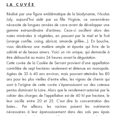
LA CUVÉE
Réalisé par une figure emblématique de la biodynamie, Nicolas 
Joly, aujourd’hui aidé par sa fille Virginie, ce savennières 
nécessite de longues années de cave avant de développer une 
gamme extraordinaire d'arômes. Ceux-ci oscillent alors des 
notes minérales à végétales, en passant par le miel et le fruit 
(orange confite, coing, abricot, amande grillée…). En bouche, 
vous décèlerez une matière ample et épurée qui livre de la 
salinité et de beaux amers. Voici un vin unique, qui demande à 
être débouché au moins 24 heures avant la dégustation. 
Cette cuvée de la Coulée de Serrant provient d’une appellation 
contrôlée de sept hectares seulement et détenue en monopole. 
Agées de 35 à 40 ans environ, mais pouvant atteindre les 80 
ans pour les plus vieilles d’entre elles, les vignes de chenin qui 
sont à l’origine de cette cuvée s’épanouissent sur des coteaux 
pentus dominant la Loire. Alors que le rendement autorisé par le 
cahier des charges de l’appellation est de 40 hl par hectare, le 
leur oscille entre 20 et 25. C’est dire la concentration des 
baies… Par ailleurs, les racines puisent les nutriments 
nécessaires à leur épanouissement dans des sols peu épais 