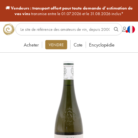
🚚
Vendeurs :
transport offert pour toute demande d’estimation de
vos vins
transmise entre le 01.07.2026 et le 31.08.2026 inclus*
Acheter
Cote
Encyclopédie
VENDRE