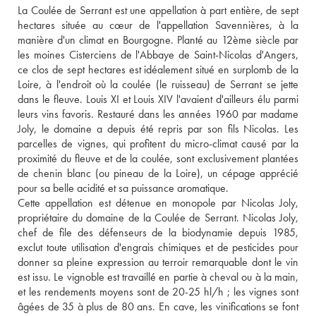
La Coulée de Serrant est une appellation à part entière, de sept 
hectares située au cœur de l'appellation Savennières, à la 
manière d'un climat en Bourgogne. Planté au 12ème siècle par 
les moines Cisterciens de l'Abbaye de Saint-Nicolas d'Angers, 
ce clos de sept hectares est idéalement situé en surplomb de la 
Loire, à l'endroit où la coulée (le ruisseau) de Serrant se jette 
dans le fleuve. Louis XI et Louis XIV l'avaient d'ailleurs élu parmi 
leurs vins favoris. Restauré dans les années 1960 par madame 
Joly, le domaine a depuis été repris par son fils Nicolas. Les 
parcelles de vignes, qui profitent du micro-climat causé par la 
proximité du fleuve et de la coulée, sont exclusivement plantées 
de chenin blanc (ou pineau de la Loire), un cépage apprécié 
pour sa belle acidité et sa puissance aromatique. 
Cette appellation est détenue en monopole par Nicolas Joly, 
propriétaire du domaine de la Coulée de Serrant. Nicolas Joly, 
chef de file des défenseurs de la biodynamie depuis 1985, 
exclut toute utilisation d'engrais chimiques et de pesticides pour 
donner sa pleine expression au terroir remarquable dont le vin 
est issu. Le vignoble est travaillé en partie à cheval ou à la main, 
et les rendements moyens sont de 20-25 hl/h ; les vignes sont 
âgées de 35 à plus de 80 ans. En cave, les vinifications se font 