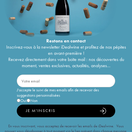
Restons en
contact
Inscrivez-vous à la newsletter iDealwine et profitez de nos pépites
en avant-première !
Recevez directement dans votre boîte mail : nos découvertes du
moment, ventes exclusives, actualités, analyses...
J'accepte le suivi de mes emails afin de recevoir des
suggestions personnalisées
Oui
Non
JE M'INSCRIS
En vous inscrivant, vous acceptez de recevoir les emails de iDealwine. Vous
pouvez vous désabonner à tout moment via le lien présent dans chaque message.