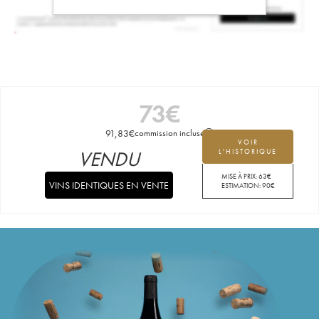
73
€
91,83
€
commission incluse
VOIR
VENDU
L'HISTORIQUE
MISE À PRIX:
63
€
VINS IDENTIQUES EN VENTE
ESTIMATION:
90
€