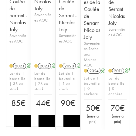
Coulée
Nicolas
Coulée
es de la
de
de
Joly
de
Coulée
Serrant -
Serrant -
Savennièr
Serrant -
de
Nicolas
es AOC
Nicolas
Nicolas
Serrant -
Joly
Joly
Joly
Nicolas
Savennièr
es AOC
Savennièr
Savennièr
Joly
es AOC
es AOC
Savennièr
es Roche
aux
Moines
AOC
2023
A
S
2023
A
S
2020
A
S
2024
A
S
2011
A
S
Lot de 1
Lot de 1
Lot de 1
Lot de 1
Lot de 1
bouteille
bouteille
bouteille
bouteille
bouteille
| 38 en
| 26 en
| 1 en
| 0
| 0
stock
stock
stock
enchère
enchère
85
€
44
€
90
€
50
€
70
€
(
mise à
(
mise à
prix
)
prix
)