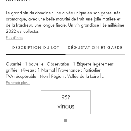
Le grand vin du domaine : une cuvée unique en son genre, très
aromatique, avec une belle maturité de fruit, une jolie matière et
de la fraîcheur, une longue finale. Un vin grandiose ! Le millésime
2022 est collector.
Plus d'infos
DESCRIPTION DU LOT
DÉGUSTATION ET GARDE
Quantité :
1 bouteille
Observation :
1 Étiquette légèrement
griffée
Niveau :
1
Normal
Provenance :
particulier
TVA récupérable :
non
Région :
Vallée de la Loire
Appellation :
Savennières
En savoir plus...
Propriétaire :
Vignobles de la Coulée de Serrant - Nicolas Joly
95?