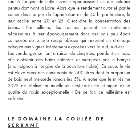
sont à l’origine de cette cuvée s’épanouissent sur des coteaux 
pentus dominant la Loire. Alors que le rendement autorisé par le 
cahier des charges de l’appellation est de 40 hl par hectare, le 
leur oscille entre 20 et 25. C’est dire la concentration des 
baies… Par ailleurs, les racines puisent les nutriments 
nécessaires à leur épanouissement dans des sols peu épais 
composés de schiste rouge oblique qui assurent un drainage 
adéquat aux vignes idéalement exposées vers le sud, sud-est. 
Les vendanges se font à raison de cinq tries, pendant un mois, 
afin d’obtenir des baies colorées et marquées par le botrytis 
(champignon à l’origine de la pourriture noble). En cave, le vin 
est élevé dans des contenants de 500 litres dont la proportion 
de bois neuf n’excède jamais les 5%. A noter que le millésime 
2022 est réalisé en moelleux; c'est rarissime et signe d'une 
qualité du raisin exceptionnelle ! De ce fait, ce millésime est 
collector.
LE DOMAINE LA COULÉE DE
SERRANT