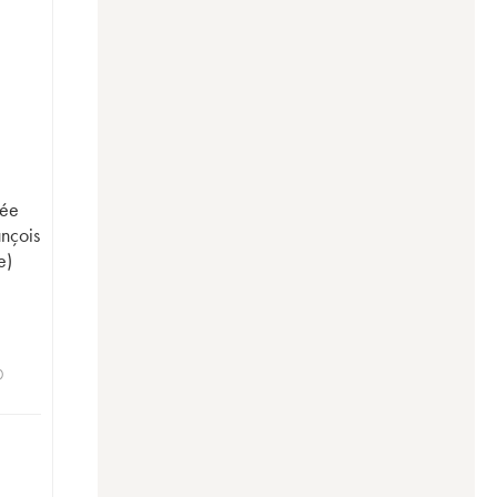
vée
nçois
e)
0