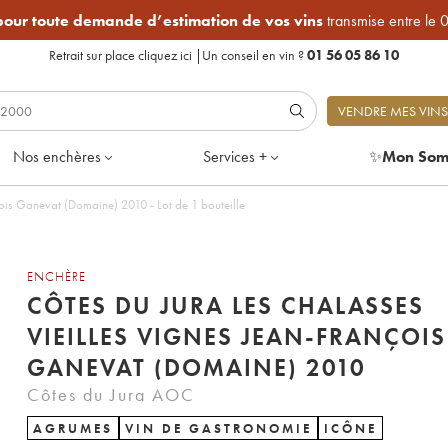
 pour toute demande d’estimation de vos vins
transmise entre le 
Retrait sur place
cliquez ici
|
Un conseil en vin ?
01 56 05 86 10
VENDRE MES VINS
Nos enchères
Services +
✨
Mon Som
Côtes du Jura Les Chalasses Vieilles Vignes Jean-François Ganevat (Domaine) 2010 - Lot de 1 bouteille
ENCHÈRE
CÔTES DU JURA LES CHALASSES
VIEILLES VIGNES JEAN-FRANÇOIS
GANEVAT (DOMAINE) 2010
Côtes du Jura AOC
AGRUMES
VIN DE GASTRONOMIE
ICÔNE