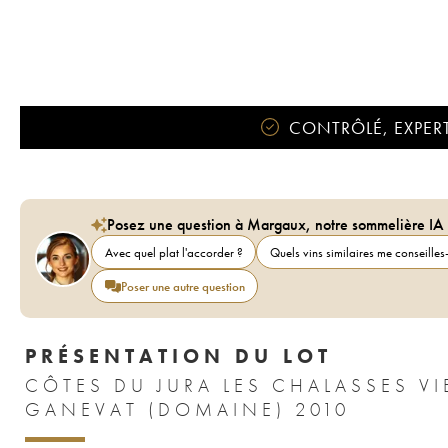
CONTRÔLÉ, EXPERT
Posez une question à Margaux, notre sommelière IA
Avec quel plat l'accorder ?
Quels vins similaires me conseilles-
Poser une autre question
PRÉSENTATION DU LOT
CÔTES DU JURA LES CHALASSES VI
GANEVAT (DOMAINE) 2010