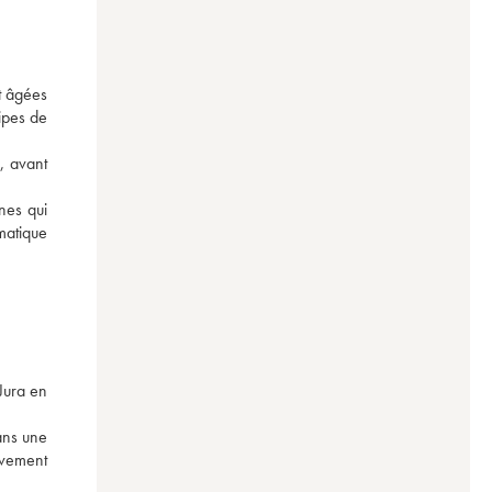
 âgées 
pes de 
 avant 
es qui 
atique 
ura en 
ns une 
ivement 