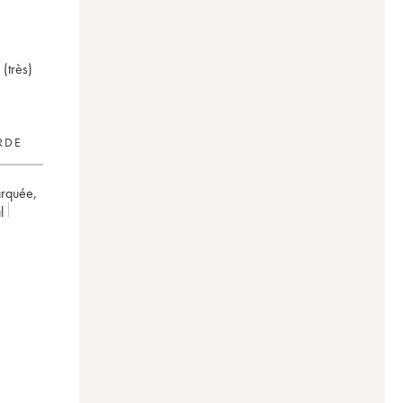
(très)
RDE
arquée
,
l