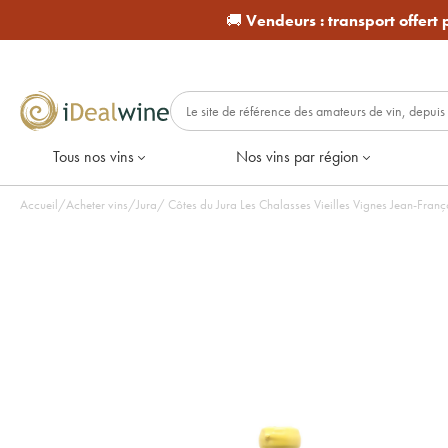
🚚
Vendeurs :
transport offert
Tous nos vins
Nos vins par région
Accueil
/
Acheter vins
/
Jura
/