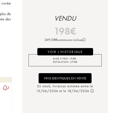
e cuvée 
lus de 
VENDU
sée des 
198
€
249,08
€
commission incluse
VOIR L'HISTORIQUE
MISE À PRIX:
198
€
ESTIMATION:
290
€
VINS IDENTIQUES EN VENTE
En stock, livraison estimée entre le
3
15/06/2026 et le 18/06/2026