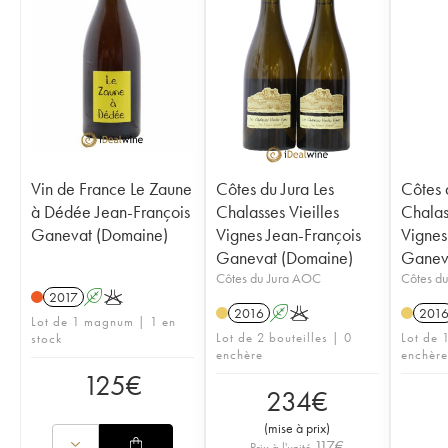
Vin de France Le Zaune
Côtes du Jura Les
Côtes 
à Dédée Jean-François
Chalasses Vieilles
Chalas
Ganevat (Domaine)
Vignes Jean-François
Vignes
Ganevat (Domaine)
Ganev
Côtes du Jura AOC
Côtes d
2017
A
K
2016
A
K
201
Lot de 1 magnum | 1 en
Lot de 2 bouteilles | 0
Lot de 1
stock
enchère
enchère
125
€
234
€
(
mise à prix
)
117
€
Prix à l'unité