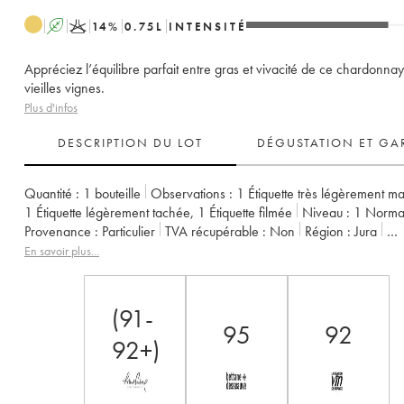
A
K
14
%
0.75
L
INTENSITÉ
Appréciez l’équilibre parfait entre gras et vivacité de ce chardonnay 
vieilles vignes.
Plus d'infos
DESCRIPTION DU LOT
DÉGUSTATION ET GA
Quantité :
1 bouteille
Observations :
1 Étiquette très légèrement m
1 Étiquette légèrement tachée
,
1 Étiquette filmée
Niveau :
1
Norma
Provenance :
particulier
TVA récupérable :
non
Région :
Jura
Appellation :
Côtes du Jura
En savoir plus...
Propriétaire :
Jean-François Ganevat (Domaine)
(91-
95
92
92+)