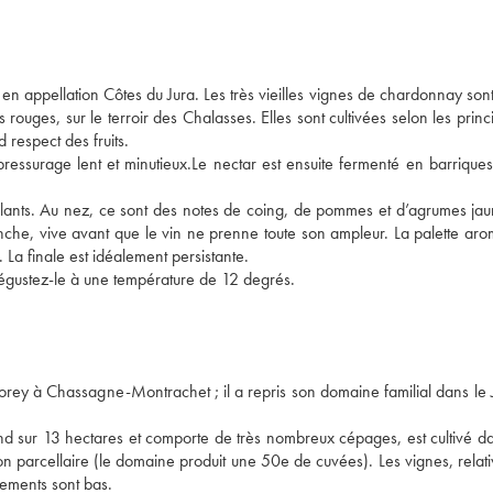
n appellation Côtes du Jura. Les très vieilles vignes de chardonnay sont
uges, sur le terroir des Chalasses. Elles sont cultivées selon les princi
 respect des fruits. 
essurage lent et minutieux.Le nectar est ensuite fermenté en barriques,
llants. Au nez, ce sont des notes de coing, de pommes et d’agrumes jaun
nche, vive avant que le vin ne prenne toute son ampleur. La palette arom
 La finale est idéalement persistante. 
dégustez-le à une température de 12 degrés. 
ey à Chassagne-Montrachet ; il a repris son domaine familial dans le J
nd sur 13 hectares et comporte de très nombreux cépages, est cultivé da
ion parcellaire (le domaine produit une 50e de cuvées). Les vignes, relat
dements sont bas.