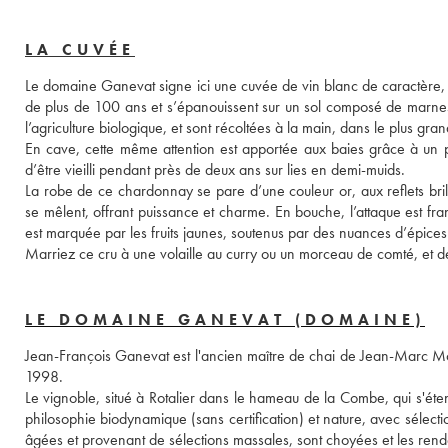
LA CUVÉE
Le domaine Ganevat signe ici une cuvée de vin blanc de caractère, e
de plus de 100 ans et s’épanouissent sur un sol composé de marnes ro
l’agriculture biologique, et sont récoltées à la main, dans le plus grand
En cave, cette même attention est apportée aux baies grâce à un pr
d’être vieilli pendant près de deux ans sur lies en demi-muids. 
La robe de ce chardonnay se pare d’une couleur or, aux reflets bri
se mêlent, offrant puissance et charme. En bouche, l’attaque est fra
est marquée par les fruits jaunes, soutenus par des nuances d’épices.
Marriez ce cru à une volaille au curry ou un morceau de comté, et 
LE DOMAINE GANEVAT (DOMAINE)
Jean-François Ganevat est l'ancien maître de chai de Jean-Marc Mor
1998. 
Le vignoble, situé à Rotalier dans le hameau de la Combe, qui s'éte
philosophie biodynamique (sans certification) et nature, avec sélect
âgées et provenant de sélections massales, sont choyées et les ren