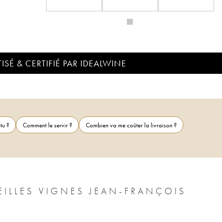
ISÉ & CERTIFIÉ PAR IDEALWINE
tu ?
Comment le servir ?
Combien va me coûter la livraison ?
EILLES VIGNES JEAN-FRANÇOIS