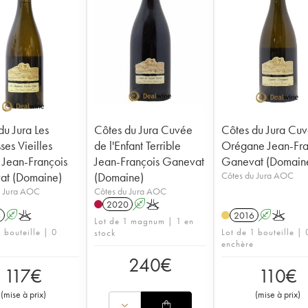
du Jura Les
Côtes du Jura Cuvée
Côtes du Jura Cu
ses Vieilles
de l'Enfant Terrible
Orégane Jean-Fra
 Jean-François
Jean-François Ganevat
Ganevat (Domain
at (Domaine)
(Domaine)
Côtes du Jura AOC
u Jura AOC
Côtes du Jura AOC
2020
A
K
6
A
K
2016
A
K
Lot de 1 magnum | 1 en
 bouteille | 0
Lot de 1 bouteille | 
stock
enchère
240
€
117
€
110
€
(
mise à prix
)
(
mise à prix
)