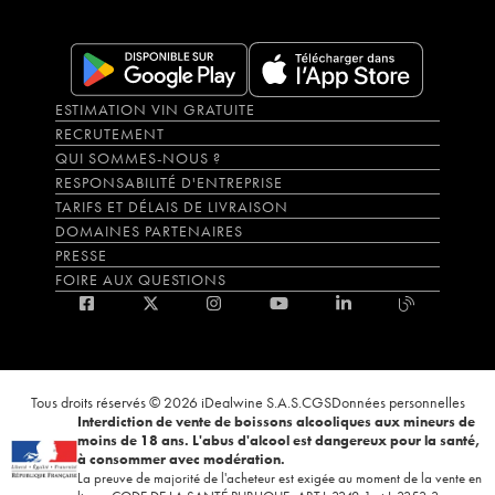
ESTIMATION VIN GRATUITE
RECRUTEMENT
QUI SOMMES-NOUS ?
RESPONSABILITÉ D'ENTREPRISE
TARIFS ET DÉLAIS DE LIVRAISON
DOMAINES PARTENAIRES
PRESSE
FOIRE AUX QUESTIONS
Tous droits réservés © 2026 iDealwine S.A.S.
CGS
Données personnelles
Interdiction de vente de boissons alcooliques aux mineurs de
moins de 18 ans. L'abus d'alcool est dangereux pour la santé,
à consommer avec modération.
La preuve de majorité de l'acheteur est exigée au moment de la vente en