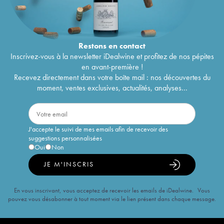
Restons en
contact
Inscrivez-vous à la newsletter iDealwine et profitez de nos pépites
en avant-première !
Recevez directement dans votre boîte mail : nos découvertes du
moment, ventes exclusives, actualités, analyses...
J'accepte le suivi de mes emails afin de recevoir des
suggestions personnalisées
Oui
Non
JE M'INSCRIS
En vous inscrivant, vous acceptez de recevoir les emails de iDealwine. Vous
pouvez vous désabonner à tout moment via le lien présent dans chaque message.