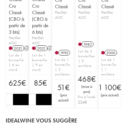
Cru
Cru
Classé
Classé
Classé
Classé
Classé
Pauillac
Pauillac
Pauillac
AOC
AOC
AOC
(CBO à
(CBO à
partir de
partir de
3 bts)
6 bts)
Pauillac
Pauillac
AOC
AOC
1983
2021
T
2021
T
Lot de 2
1995
2000
Lot de 1
Lot de 1
bouteilles
Lot de 1
Lot de 1
bouteille
bouteille
| 0
bouteille
bouteille
| 6 en
| 9 en
enchère
| 3
| 1
stock
stock
enchères
enchère
468
€
625
€
85
€
51
€
1 100
€
(
mise à
prix
)
(
prix
(
prix actuel
)
Prix à l'unité
actuel
)
234
€
IDEALWINE VOUS SUGGÈRE