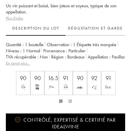
Un vin puissant et boisé, bien juteux et soyeux, typique de son
appellation.
Plus d'infos
DESCRIPTION DU LOT
DÉGUSTATION ET GARDE
Quantité :
1 bouteille
Observation :
1 Étiquette très marquée
Niveau :
1
Normal
Provenance :
particulier
TVA récupérable :
non
Région :
Bordeaux
Appellation :
Pauillac
Classement :
5ème Grand Cru Classé
En savoir plus...
Propriétaire :
Famille Rothschild
90
90
16.5
91
90
92
91
CONTRÔLÉ, EXPERTISÉ & CERTIFIÉ PAR
IDEALWINE