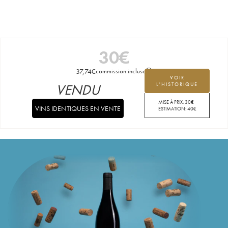
30
€
37,74
€
commission incluse
VOIR
VENDU
L'HISTORIQUE
MISE À PRIX:
30
€
VINS IDENTIQUES EN VENTE
ESTIMATION:
40
€