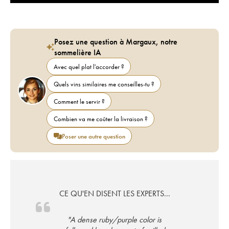
Posez une question à Margaux, notre
sommelière IA
Avec quel plat l'accorder ?
Quels vins similaires me conseilles-tu ?
Comment le servir ?
Combien va me coûter la livraison ?
Poser une autre question
CE QU'EN DISENT LES EXPERTS...
"A dense ruby/purple color is