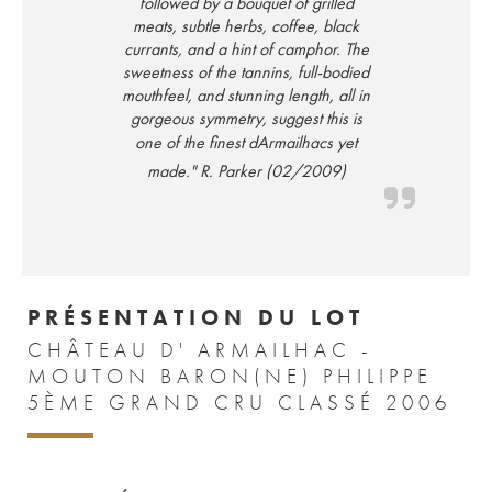
followed by a bouquet of grilled
meats, subtle herbs, coffee, black
currants, and a hint of camphor. The
sweetness of the tannins, full-bodied
mouthfeel, and stunning length, all in
gorgeous symmetry, suggest this is
one of the finest dArmailhacs yet
made." R. Parker (02/2009)
PRÉSENTATION DU LOT
CHÂTEAU D' ARMAILHAC -
MOUTON BARON(NE) PHILIPPE
5ÈME GRAND CRU CLASSÉ 2006