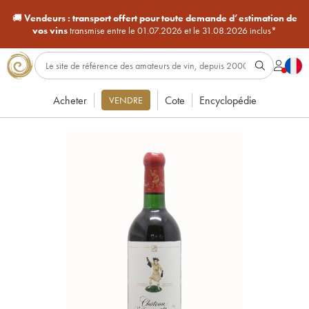
🚚
Vendeurs :
transport offert pour toute demande d’estimation de
vos vins
transmise entre le 01.07.2026 et le 31.08.2026 inclus*
Acheter
Cote
Encyclopédie
VENDRE