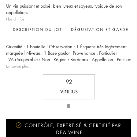
Un vin puissant et boisé, bien juteux et soyeux, typique de son
appellation.
Plus d'infos
DESCRIPTION DU LOT
DÉGUSTATION ET GARDE
Quantité :
1 bouteille
Observation :
1 Étiquette très légèrement
marquée
Niveau :
1
Base goulot
Provenance :
particulier
TVA récupérable :
non
Région :
Bordeaux
Appellation :
Pauillac
Classement :
5ème Grand Cru Classé
En savoir plus...
Propriétaire :
Famille Rothschild
92
CONTRÔLÉ, EXPERTISÉ & CERTIFIÉ PAR
IDEALWINE