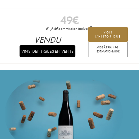
49
€
61,64
€
commission incluse
VOIR
VENDU
L'HISTORIQUE
MISE À PRIX:
49
€
VINS IDENTIQUES EN VENTE
ESTIMATION:
80
€