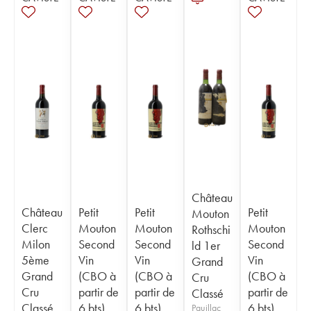
Château
Château
Petit
Petit
Petit
Mouton
Clerc
Mouton
Mouton
Mouton
Rothschi
Milon
Second
Second
Second
ld 1er
5ème
Vin
Vin
Vin
Grand
Grand
(CBO à
(CBO à
(CBO à
Cru
Cru
partir de
partir de
partir de
Classé
Classé
6 bts)
6 bts)
6 bts)
Pauillac