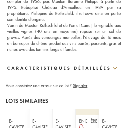
compter de 1956, puis Mouton Baronne Philippe à partir de 
1975. Rebaptisé Château d’Armailhac en 1989 par sa 
propriétaire, Philippine de Rothschild, il retrouve ainsi en partie 
son identité d’origine.
Voisin de Mouton Rothschild et de Pontet Canet, le vignoble aux 
vieilles vignes (40 ans en moyenne) repose sur un sol de 
graves. Après des vendanges manuelles, l’élevage de 16 mois 
en barriques de chêne produit des vins boisés, puissants, gras et 
riches avec des tannins longs et fondus.
CARACTERISTIQUES DÉTAILLÉES
Vous constatez une erreur sur ce lot ?
Signaler
LOTS SIMILAIRES
E-
E-
E-
ENCHÈRE
E-
CAVISTE
CAVISTE
CAVISTE
CAVISTE