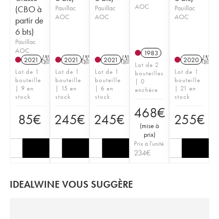
AOC
(CBO à
Pauillac
Pauillac
Pauillac
AOC
AOC
AOC
partir de
6 bts)
Pauillac
AOC
1983
2021
T
2021
T
2021
T
2020
T
Lot de 2
Lot de 1
Lot de 1
Lot de 1
Lot de 1
bouteilles
bouteille
bouteille
bouteille
bouteille
| 0
| 9 en
| 15 en
| 6 en
| 21 en
enchère
stock
stock
stock
stock
468
€
85
€
245
€
245
€
255
€
(
mise à
prix
)
Prix à l'unité
234
€
IDEALWINE VOUS SUGGÈRE