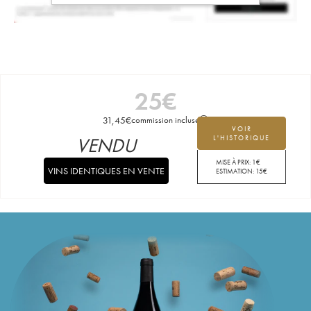
25
€
31,45
€
commission incluse
VOIR
VENDU
L'HISTORIQUE
MISE À PRIX:
1
€
VINS IDENTIQUES EN VENTE
ESTIMATION:
15
€