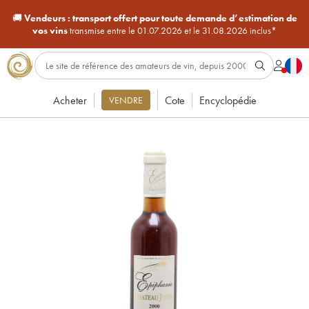
🚚
Vendeurs :
transport offert pour toute demande d’estimation de
vos vins
transmise entre le 01.07.2026 et le 31.08.2026 inclus*
Acheter
Cote
Encyclopédie
VENDRE