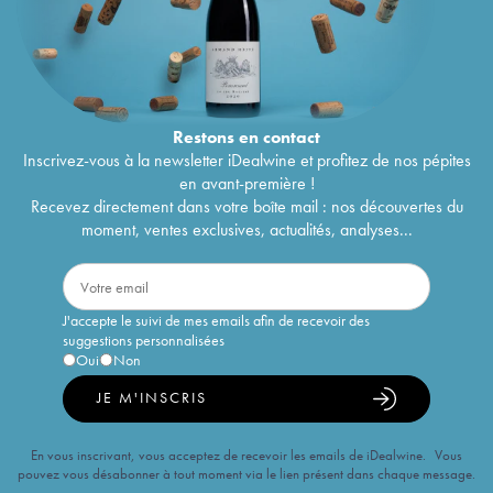
Restons en
contact
Inscrivez-vous à la newsletter iDealwine et profitez de nos pépites
en avant-première !
Recevez directement dans votre boîte mail : nos découvertes du
moment, ventes exclusives, actualités, analyses...
J'accepte le suivi de mes emails afin de recevoir des
suggestions personnalisées
Oui
Non
JE M'INSCRIS
En vous inscrivant, vous acceptez de recevoir les emails de iDealwine. Vous
pouvez vous désabonner à tout moment via le lien présent dans chaque message.