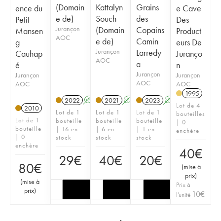
(Domain
Kattalyn
Grains
ence du
e Cave
e de)
Souch
des
Petit
Des
Jurançon
(Domain
Copains
Mansen
Product
AOC
e de)
Camin
g
eurs De
Jurançon
Larredy
Cauhap
Juranço
AOC
a
é
n
Jurançon
Jurançon
Jurançon
AOC
AOC
AOC
1995
2022
A
2021
A
2023
A
Lot de 4
2010
Lot de 1
Lot de 1
Lot de 1
bouteilles
Lot de 1
bouteille
bouteille
bouteille
| 0
bouteille
| 16 en
| 6 en
| 1 en
enchère
| 0
stock
stock
stock
enchère
40
€
29
€
40
€
20
€
80
€
(
mise à
prix
)
(
mise à
Prix à
prix
)
10
€
l'unité