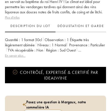
en servait au baptême du roi Henri IV ! Le climat est idéal pour
permettre les vendanges tardives qui donnent ainsi des vins
liquoreux aux douces notes de fruits confits, de coing et de litchi.
Plus d'infos
DESCRIPTION DU LOT
DÉGUSTATION ET GARDE
Quantité :
1 format 50cl
Observation :
1 Étiquette très
légèrement abimée
Niveau :
1
Normal
Provenance :
particulier
TVA récupérable :
non
Région :
Sud Ouest
Appellation :
Jurançon
En savoir plus...
CONTRÔLÉ, EXPERTISÉ & CERTIFIÉ PAR
IDEALWINE
Posez une question à Margaux, notre
sommelière IA