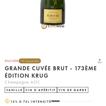
ENCHÈRE
TVA récupérable
GRANDE CUVÉE BRUT - 173ÈME
ÉDITION KRUG
Champagne AOC
VANILLE
VIN D'APÉRITIF
VIN DE GARDE
H
13
%
0.75
L
INTENSITÉ