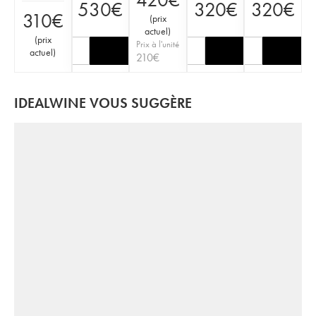
530
€
320
€
320
€
310
€
(
prix
actuel
)
(
prix
Prix à l'unité
actuel
)
210
€
IDEALWINE VOUS SUGGÈRE