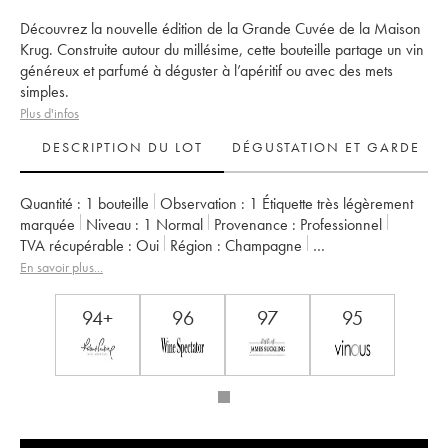
Découvrez la nouvelle édition de la Grande Cuvée de la Maison
Krug. Construite autour du millésime, cette bouteille partage un vin
généreux et parfumé à déguster à l’apéritif ou avec des mets
simples.
Plus d'infos
DESCRIPTION DU LOT
DÉGUSTATION ET GARDE
Quantité :
1 bouteille
Observation :
1 Étiquette très légèrement
marquée
Niveau :
1
Normal
Provenance :
professionnel
TVA récupérable :
oui
Région :
Champagne
Appellation :
Champagne
Propriétaire :
Krug
En savoir plus...
94+
96
97
95