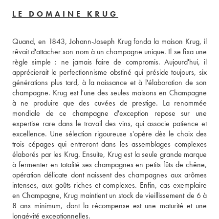
LE DOMAINE KRUG
Quand, en 1843, Johann-Joseph Krug fonda la maison Krug, il 
rêvait d'attacher son nom à un champagne unique. Il se fixa une 
règle simple : ne jamais faire de compromis. Aujourd'hui, il 
apprécierait le perfectionnisme obstiné qui préside toujours, six 
générations plus tard, à la naissance et à l'élaboration de son 
champagne. Krug est l'une des seules maisons en Champagne 
à ne produire que des cuvées de prestige. La renommée 
mondiale de ce champagne d'exception repose sur une 
expertise rare dans le travail des vins, qui associe patience et 
excellence. Une sélection rigoureuse s'opère dès le choix des 
trois cépages qui entreront dans les assemblages complexes 
élaborés par les Krug. Ensuite, Krug est la seule grande marque 
à fermenter en totalité ses champagnes en petits fûts de chêne, 
opération délicate dont naissent des champagnes aux arômes 
intenses, aux goûts riches et complexes. Enfin, cas exemplaire 
en Champagne, Krug maintient un stock de vieillissement de 6 à 
8 ans minimum, dont la récompense est une maturité et une 
longévité exceptionnelles.