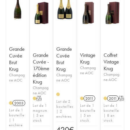
Grande
Grande
Grande
Vintage
Coffret
Cuvée
Cuvée
Cuvée -
Krug
Vintage
Brut
Brut
170ème
Champag
Krug
Krug
Krug
ne AOC
édition
Champag
Champag
Champag
ne AOC
ne AOC
ne AOC
Krug
Champag
ne AOC
H
T
2011
2011
T
H
H
H
Lot de 2
2003
H
Lot de 1
Lot de 1
Lot de 1
bouteilles
Lot de 1
magnum
bouteille
bouteille
| 2
bouteille
| 5 en
| 5 en
| 8 en
enchères
| 1
stock
stock
stock
enchère
420
€