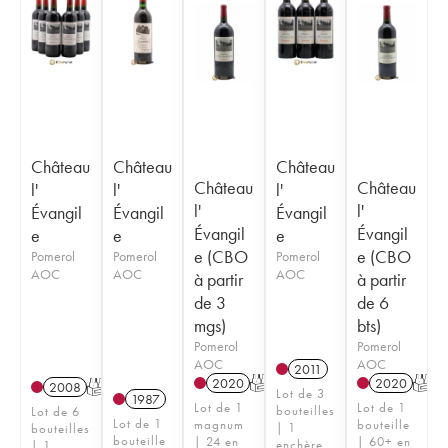
Château
Château
Château
Château
Château
l'
l'
l'
l'
l'
Évangil
Évangil
Évangil
Évangil
Évangil
e
e
e
e (CBO
e (CBO
Pomerol
Pomerol
Pomerol
AOC
AOC
AOC
à partir
à partir
de 3
de 6
mgs)
bts)
Pomerol
Pomerol
AOC
AOC
2011
2020
T
2020
T
2008
T
Lot de 3
1987
Lot de 1
Lot de 1
bouteilles
Lot de 6
Lot de 1
magnum
bouteille
| 1
bouteilles
bouteille
| 24 en
| 60+ en
enchère
| 1