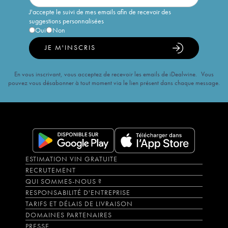
J'accepte le suivi de mes emails afin de recevoir des
suggestions personnalisées
Oui
Non
JE M'INSCRIS
En vous inscrivant, vous acceptez de recevoir les emails de iDealwine. Vous
pouvez vous désabonner à tout moment via le lien présent dans chaque message.
ESTIMATION VIN GRATUITE
RECRUTEMENT
QUI SOMMES-NOUS ?
RESPONSABILITÉ D'ENTREPRISE
TARIFS ET DÉLAIS DE LIVRAISON
DOMAINES PARTENAIRES
PRESSE