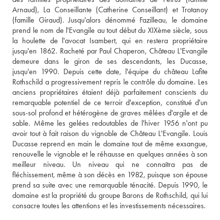
Arnaud), La Conseillante (Catherine Conseillant) et Trotanoy 
(famille Giraud). Jusqu'alors dénommé Fazilleau, le domaine 
prend le nom de l'Evangile au tout début du XIXème siècle, sous 
la houlette de l'avocat Isambert, qui en restera propriétaire 
jusqu'en 1862. Racheté par Paul Chaperon, Château L'Evangile 
demeure dans le giron de ses descendants, les Ducasse, 
jusqu'en 1990. Depuis cette date, l'équipe du château Lafite 
Rothschild a progressivement repris le contrôle du domaine. Les 
anciens propriétaires étaient déjà parfaitement conscients du 
remarquable potentiel de ce terroir d'exception, constitué d'un 
sous-sol profond et hétérogène de graves mêlées d'argile et de 
sable. Même les gelées redoutables de l'hiver 1956 n'ont pu 
avoir tout à fait raison du vignoble de Château L'Evangile. Louis 
Ducasse reprend en main le domaine tout de même exsangue, 
renouvelle le vignoble et le réhausse en quelques années à son 
meilleur niveau. Un niveau qui ne connaîtra pas de 
fléchissement, même à son décès en 1982, puisque son épouse 
prend sa suite avec une remarquable ténacité. Depuis 1990, le 
domaine est la propriété du groupe Barons de Rothschild, qui lui 
consacre toutes les attentions et les investissements nécessaires.