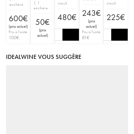
| 1
stock
stock
enchère
enchère
243
€
480
€
225
€
600
€
50
€
(
prix
(
prix actuel
)
actuel
)
(
prix
Prix à l'unité
Prix à l'unité
actuel
)
100
€
81
€
IDEALWINE VOUS SUGGÈRE