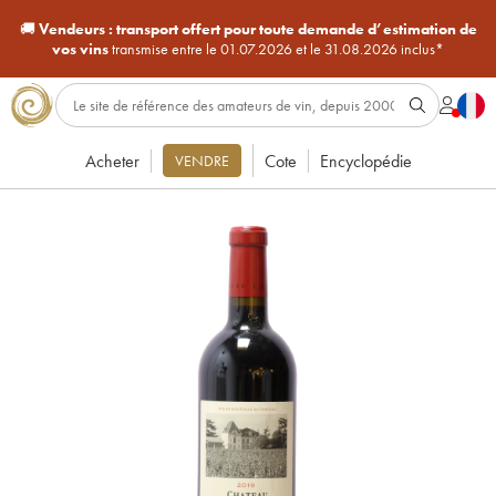
🚚
Vendeurs :
transport offert pour toute demande d’estimation de
vos vins
transmise entre le 01.07.2026 et le 31.08.2026 inclus*
Acheter
Cote
Encyclopédie
VENDRE