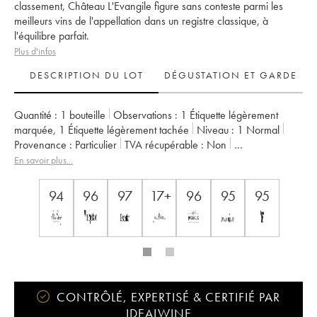
classement, Château L'Evangile figure sans conteste parmi les
meilleurs vins de l'appellation dans un registre classique, à
l'équilibre parfait.
Plus d'infos
DESCRIPTION DU LOT
DÉGUSTATION ET GARDE
Quantité :
1 bouteille
Observations :
1 Étiquette légèrement
marquée
,
1 Étiquette légèrement tachée
Niveau :
1
Normal
Provenance :
particulier
TVA récupérable :
non
Région :
Bordeaux
Appellation :
Pomerol
En savoir plus...
Propriétaire :
SC du Château L'Evangile
94
96
97
17+
96
95
95
CONTRÔLÉ, EXPERTISÉ & CERTIFIÉ PAR
IDEALWINE