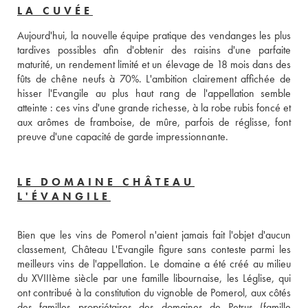
LA CUVÉE
Aujourd'hui, la nouvelle équipe pratique des vendanges les plus 
tardives possibles afin d'obtenir des raisins d'une parfaite 
maturité, un rendement limité et un élevage de 18 mois dans des 
fûts de chêne neufs à 70%. L'ambition clairement affichée de 
hisser l'Evangile au plus haut rang de l'appellation semble 
atteinte : ces vins d'une grande richesse, à la robe rubis foncé et 
aux arômes de framboise, de mûre, parfois de réglisse, font 
preuve d'une capacité de garde impressionnante.
LE DOMAINE CHÂTEAU
L'ÉVANGILE
Bien que les vins de Pomerol n'aient jamais fait l'objet d'aucun 
classement, Château L'Evangile figure sans conteste parmi les 
meilleurs vins de l'appellation. Le domaine a été créé au milieu 
du XVIIIème siècle par une famille libournaise, les Léglise, qui 
ont contribué à la constitution du vignoble de Pomerol, aux côtés 
des familles propriétaires des domaines de Petrus (famille 