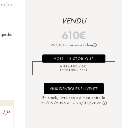
ulfites 
VENDU
610
€
 garde. 
767,38
€
commission incluse
VOIR L'HISTORIQUE
MISE À PRIX:
410
€
ESTIMATION:
550
€
VINS IDENTIQUES EN VENTE
En stock, livraison estimée entre le
25/05/2026 et le 28/05/2026
4