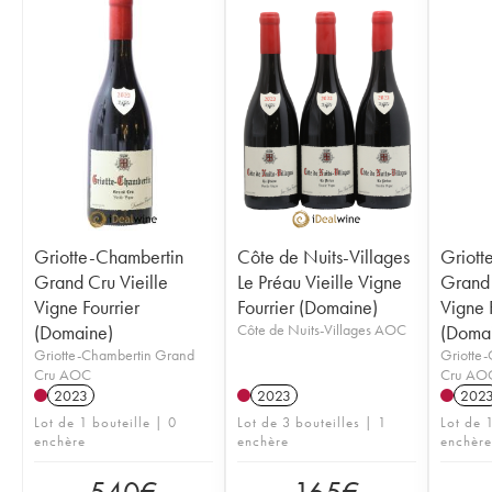
Griotte-Chambertin
Côte de Nuits-Villages
Griott
Grand Cru Vieille
Le Préau Vieille Vigne
Grand 
Vigne Fourrier
Fourrier (Domaine)
Vigne 
(Domaine)
Côte de Nuits-Villages AOC
(Doma
Griotte-Chambertin Grand
Griotte
Cru AOC
Cru AO
2023
2023
202
Lot de 1 bouteille | 0
Lot de 3 bouteilles | 1
Lot de 1
enchère
enchère
enchère