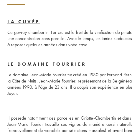
LA CUVÉE
Ce gevrey-chambertin 1er cru est le fruit de la vinification de pino
une concentration sans pareille. Avec le temps, les tanins s'adoucis
à reposer quelques années dans votre cave.
LE DOMAINE FOURRIER
Le domaine Jean-Marie Fourrier fut créé en 1930 par Fernand Pernot 
la Côte de Nuits. Jean-Marie Fourrier, représentant de la 3e généra
années 1990, à l'âge de 23 ans. Il a acquis son expérience en plus
Jayer. 

Il possède notamment des parcelles en Griotte-Chambertin et dans le
Jean-Marie Fourier travaille ses vignes de manière aussi naturelle
(renouvellement du vignoble par sélections massales) et ayant banni