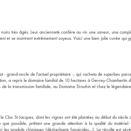
ts noirs très âgés. Leur ancienneté confère au vin une saveur, une comple
sent et se montrent extrêmement soyeux. Voici une bien jolie cuvée qui g
- grand-oncle de l'actuel propriétaire -, qui racheta de superbes parcel
tion, a repris le domaine familial de 10 hectares à Gevrey-Chambertin da
 de la transmission familiale, au Domaine Drouhin et chez le légendaire
 Clos St Jacques, dont les vignes ont été plantées au début du siècle de
 que possible, prêtant une grande attention à la qualité du matériel v
 les produits chimiques (désherbants fongicides...). La récolte est sévè