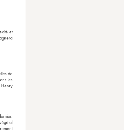
xité et 
agnera 
les de 
ns les 
 Henry 
rnier. 
égétal 
rement 