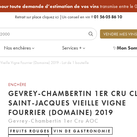
 pour toute demande d’estimation de vos vins
transmise entre le 
Retrait sur place
cliquez ici
|
Un conseil en vin ?
01 56 05 86 10
VENDRE MES VINS
Nos enchères
Services +
✨
Mon Som
eille Vigne Fourrier (Domaine) 2019 - Lot de 1 bouteille
ENCHÈRE
GEVREY-CHAMBERTIN 1ER CRU C
SAINT-JACQUES VIEILLE VIGNE
FOURRIER (DOMAINE) 2019
Gevrey-Chambertin 1er Cru AOC
FRUITS ROUGES
VIN DE GASTRONOMIE