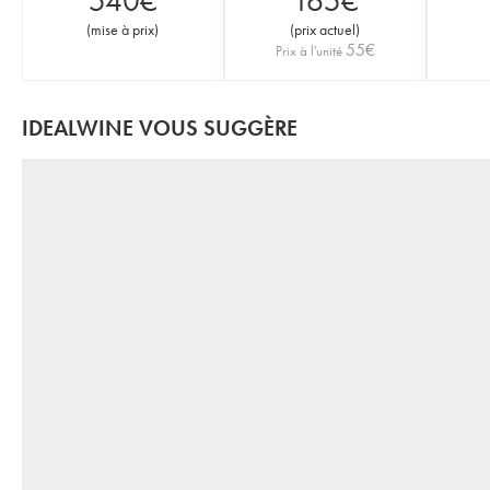
540
€
165
€
(
mise à prix
)
(
prix actuel
)
55
€
Prix à l'unité
IDEALWINE VOUS SUGGÈRE