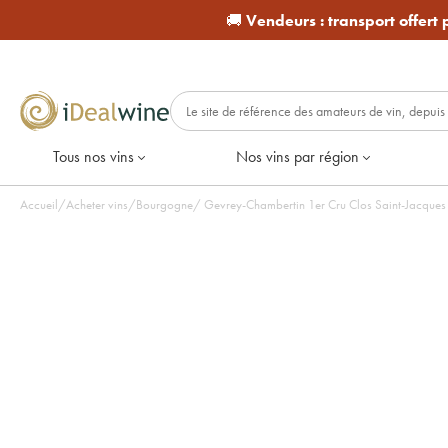
🚚
Vendeurs :
transport offert
Tous nos vins
Nos vins par région
Accueil
/
Acheter vins
/
Bourgogne
/
Gevrey-Chambertin 1er Cru Clos Saint-Jacques Vi