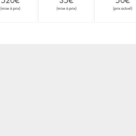
520
€
35
€
50
€
(
mise à prix
)
(
mise à prix
)
(
prix actuel
)