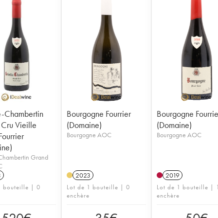
e-Chambertin
Bourgogne Fourrier
Bourgogne Fourrie
Cru Vieille
(Domaine)
(Domaine)
Fourrier
Bourgogne AOC
Bourgogne AOC
ine)
-Chambertin Grand
C
3
2023
2019
 bouteille | 0
Lot de 1 bouteille | 0
Lot de 1 bouteille | 
enchère
enchère