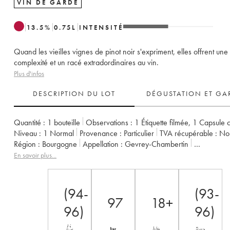
VIN DE GARDE
13.5
%
0.75
L
INTENSITÉ
Quand les vieilles vignes de pinot noir s'expriment, elles offrent une
complexité et un racé extradordinaires au vin.
Plus d'infos
DESCRIPTION DU LOT
DÉGUSTATION ET GA
Quantité :
1 bouteille
Observations :
1 Étiquette filmée
,
1 Capsule c
Niveau :
1
Normal
Provenance :
particulier
TVA récupérable :
n
Région :
Bourgogne
Appellation :
Gevrey-Chambertin
Classement :
1er Cru
Propriétaire :
Fourrier (Domaine)
En savoir plus...
(94-
(93-
97
18+
96)
96)