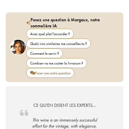
Posez une question à Margaux, notre
sommelière IA
Avec quel plat l'accorder ?
Quels vins similaires me conseilles-tu ?
Comment le servir ?
Combien va me coûter la livraison ?
Poser une autre question
CE QU'EN DISENT LES EXPERTS...
This wine is an immensely successful
effort for the vintage, with elegance,