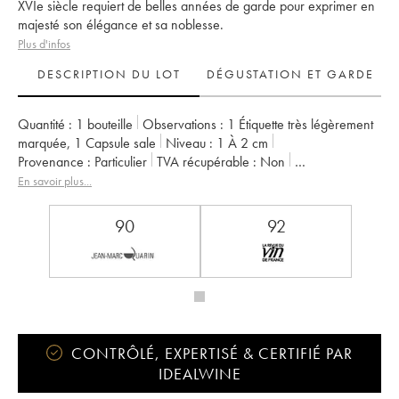
XVIe siècle requiert de belles années de garde pour exprimer en
majesté son élégance et sa noblesse.
Plus d'infos
DESCRIPTION DU LOT
DÉGUSTATION ET GARDE
Quantité :
1 bouteille
Observations :
1 Étiquette très légèrement
marquée
,
1 Capsule sale
Niveau :
1
À 2 cm
Provenance :
particulier
TVA récupérable :
non
Région :
Bordeaux
Appellation :
Pessac-Léognan
En savoir plus...
Classement :
1er Grand Cru Classé
Propriétaire :
Domaines Clarence Dillon
90
92
CONTRÔLÉ, EXPERTISÉ & CERTIFIÉ PAR
IDEALWINE