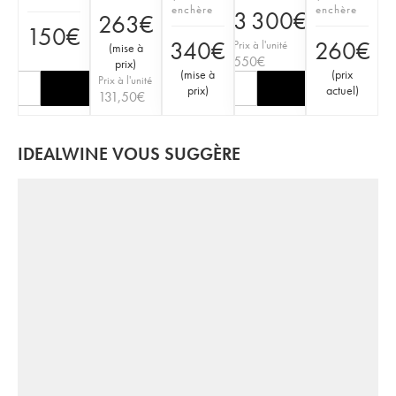
enchère
enchère
3 300
€
263
€
150
€
340
€
260
€
Prix à l'unité
(
mise à
550
€
prix
)
(
mise à
(
prix
Prix à l'unité
prix
)
actuel
)
131,50
€
IDEALWINE VOUS SUGGÈRE