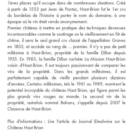
1ères places qu'il occupe dans de nombreuses situations. Créé 
à partir de 1553 par Jean de Pontac, Haut-Brion fut le 1er cru 
du bordelais de l'histoire à porter le nom du domaine, à une 
époque où le vin était vendu anonymement. 
Premier château à mettre en pratique des techniques devenues 
incontournables comme le soutirage ou le vieillissement en fût de 
chêne, il sera le seul grand cru classé de l'appellation Graves 
en 1855, et accède au rang de ... premier. Il n'y a pas de petit 
millésime à Haut-Brion, propriété de la famille Dillon depuis 
1935. En 1983, la famille Dillon rachète La Mission Haut-Brion 
voisin d'Haut-Brion. Il est toujours passionnant de comparer les 
vins de la propriété. Dans les grands millésimes, il est 
parfaitement capable de vieillir pendant plusieurs dizaines 
d'années. Certains millésimes, tels le 1961 ou 1989, montrent le 
potentiel incroyable du château Haut Brion, qui figure parmi les 
plus grands vins rouges au monde. Le second vin de la 
propriété, autrefois nommé Bahans, s'appelle depuis 2007 le 
Clarence de Haut-Brion.
Plus d'informations : 
Lire l'article du Journal iDealwine sur le 
Château Haut Brion