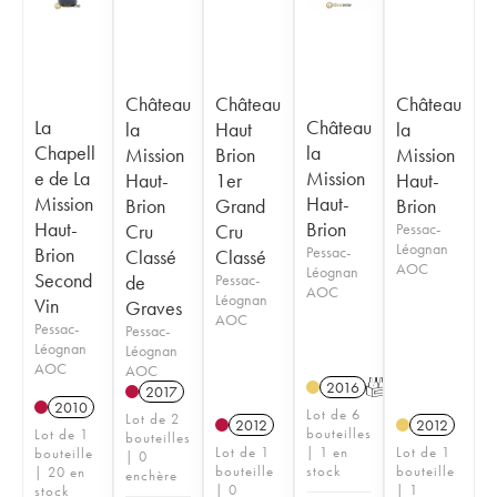
Château
Château
Château
La
Château
la
Haut
la
Chapell
la
Mission
Brion
Mission
e de La
Mission
Haut-
1er
Haut-
Mission
Haut-
Brion
Grand
Brion
Haut-
Brion
Cru
Cru
Pessac-
Léognan
Brion
Pessac-
Classé
Classé
AOC
Léognan
Second
de
Pessac-
AOC
Léognan
Vin
Graves
AOC
Pessac-
Pessac-
Léognan
Léognan
AOC
AOC
2016
T
2017
2010
Lot de 6
Lot de 2
2012
2012
bouteilles
Lot de 1
bouteilles
Lot de 1
| 1 en
Lot de 1
bouteille
| 0
bouteille
stock
bouteille
| 20 en
enchère
| 0
| 1
stock