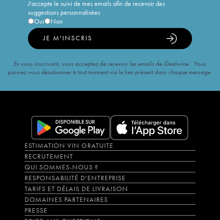
J'accepte le suivi de mes emails afin de recevoir des
suggestions personnalisées
Oui
Non
JE M'INSCRIS
En vous inscrivant, vous acceptez de recevoir les emails de iDealwine. Vous
pouvez vous désabonner à tout moment via le lien présent dans chaque message.
ESTIMATION VIN GRATUITE
RECRUTEMENT
QUI SOMMES-NOUS ?
RESPONSABILITÉ D'ENTREPRISE
TARIFS ET DÉLAIS DE LIVRAISON
DOMAINES PARTENAIRES
PRESSE