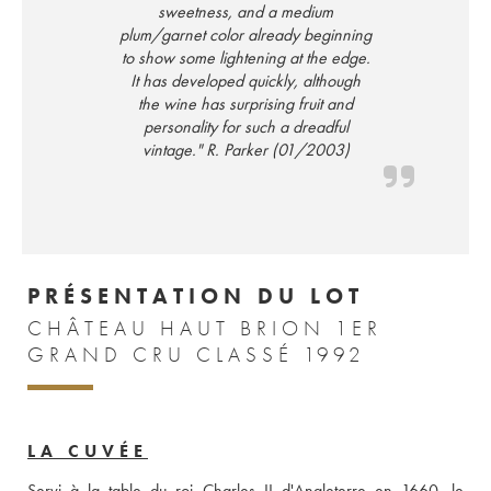
sweetness, and a medium
plum/garnet color already beginning
to show some lightening at the edge.
It has developed quickly, although
the wine has surprising fruit and
personality for such a dreadful
vintage." R. Parker (01/2003)
PRÉSENTATION DU LOT
CHÂTEAU HAUT BRION 1ER
GRAND CRU CLASSÉ 1992
LA CUVÉE
Servi à la table du roi Charles II d'Angleterre en 1660, le 