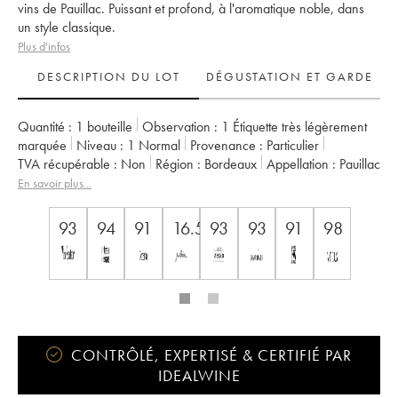
vins de Pauillac. Puissant et profond, à l'aromatique noble, dans
un style classique.
Plus d'infos
DESCRIPTION DU LOT
DÉGUSTATION ET GARDE
Quantité :
1 bouteille
Observation :
1 Étiquette très légèrement
marquée
Niveau :
1
Normal
Provenance :
particulier
TVA récupérable :
non
Région :
Bordeaux
Appellation :
Pauillac
Classement :
2ème Grand Cru Classé
En savoir plus...
Propriétaire :
Château Pichon Baron
93
94
91
16.5
93
93
91
98
CONTRÔLÉ, EXPERTISÉ & CERTIFIÉ PAR
IDEALWINE