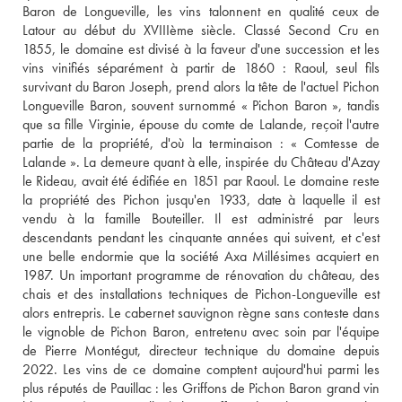
Baron de Longueville, les vins talonnent en qualité ceux de 
Latour au début du XVIIIème siècle. Classé Second Cru en 
1855, le domaine est divisé à la faveur d'une succession et les 
vins vinifiés séparément à partir de 1860 : Raoul, seul fils 
survivant du Baron Joseph, prend alors la tête de l'actuel Pichon 
Longueville Baron, souvent surnommé « Pichon Baron », tandis 
que sa fille Virginie, épouse du comte de Lalande, reçoit l'autre 
partie de la propriété, d'où la terminaison : « Comtesse de 
Lalande ». La demeure quant à elle, inspirée du Château d'Azay 
le Rideau, avait été édifiée en 1851 par Raoul. Le domaine reste 
la propriété des Pichon jusqu'en 1933, date à laquelle il est 
vendu à la famille Bouteiller. Il est administré par leurs 
descendants pendant les cinquante années qui suivent, et c'est 
une belle endormie que la société Axa Millésimes acquiert en 
1987. Un important programme de rénovation du château, des 
chais et des installations techniques de Pichon-Longueville est 
alors entrepris. Le cabernet sauvignon règne sans conteste dans 
le vignoble de Pichon Baron, entretenu avec soin par l'équipe 
de Pierre Montégut, directeur technique du domaine depuis 
2022. Les vins de ce domaine comptent aujourd'hui parmi les 
plus réputés de Pauillac : les Griffons de Pichon Baron grand vin 