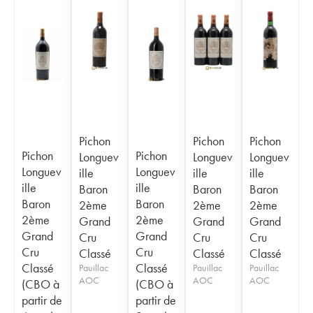
Pichon
Pichon
Pichon
Pichon
Pichon
Longuev
Longuev
Longuev
Longuev
Longuev
ille
ille
ille
ille
ille
Baron
Baron
Baron
Baron
Baron
2ème
2ème
2ème
2ème
2ème
Grand
Grand
Grand
Grand
Grand
Cru
Cru
Cru
Cru
Cru
Classé
Classé
Classé
Classé
Classé
Pauillac
Pauillac
Pauillac
AOC
AOC
AOC
(CBO à
(CBO à
partir de
partir de