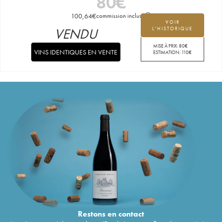
80
€
100,64
€
commission incluse
VOIR
VENDU
L'HISTORIQUE
MISE À PRIX:
80
€
VINS IDENTIQUES EN VENTE
ESTIMATION:
110
€
Restons en
contact