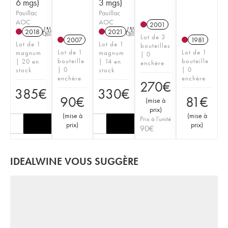
6 mgs)
3 mgs)
Pauillac
Pauillac
AOC
AOC
2001
2018
T
2021
T
Lot de 3
2007
1981
Lot de 1
Lot de 1
bouteilles
Lot de 1
Lot de 1
magnum
magnum
| 0
bouteille
bouteille
| 20 en
| 14 en
enchère
| 0
| 0
stock
stock
enchère
enchère
270
€
385
€
330
€
90
€
81
€
(
mise à
prix
)
(
mise à
(
mise à
Prix à l'unité
prix
)
prix
)
90
€
IDEALWINE VOUS SUGGÈRE