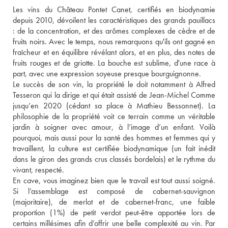
Les vins du Château Pontet Canet, certifiés en biodynamie 
depuis 2010, dévoilent les caractéristiques des grands pauillacs 
: de la concentration, et des arômes complexes de cèdre et de 
fruits noirs. Avec le temps, nous remarquons qu'ils ont gagné en 
fraîcheur et en équilibre révélant alors, et en plus, des notes de 
fruits rouges et de griotte. La bouche est sublime, d'une race à 
part, avec une expression soyeuse presque bourguignonne. 
Le succès de son vin, la propriété le doit notamment à Alfred 
Tesseron qui la dirige et qui était assisté de Jean-Michel Comme 
jusqu’en 2020 (cédant sa place à Mathieu Bessonnet). La 
philosophie de la propriété voit ce terrain comme un véritable 
jardin à soigner avec amour, à l’image d’un enfant. Voilà 
pourquoi, mais aussi pour la santé des hommes et femmes qui y 
travaillent, la culture est certifiée biodynamique (un fait inédit 
dans le giron des grands crus classés bordelais) et le rythme du 
vivant, respecté. 
En cave, vous imaginez bien que le travail est tout aussi soigné. 
Si l’assemblage est composé de cabernet-sauvignon 
(majoritaire), de merlot et de cabernet-franc, une faible 
proportion (1%) de petit verdot peut-être apportée lors de 
certains millésimes afin d’offrir une belle complexité au vin. Par 