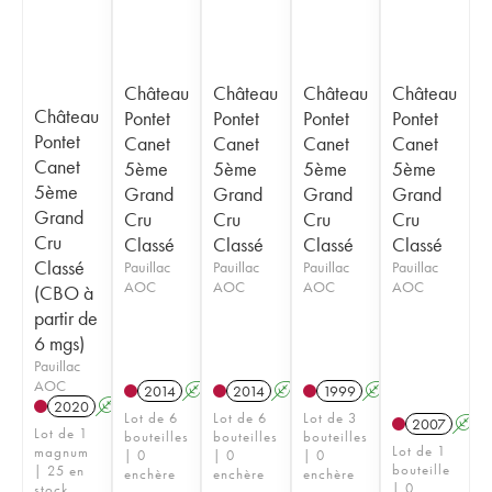
Château
Château
Château
Château
Château
Pontet
Pontet
Pontet
Pontet
Pontet
Canet
Canet
Canet
Canet
Canet
5ème
5ème
5ème
5ème
5ème
Grand
Grand
Grand
Grand
Grand
Cru
Cru
Cru
Cru
Cru
Classé
Classé
Classé
Classé
Classé
Pauillac
Pauillac
Pauillac
Pauillac
AOC
AOC
AOC
AOC
(CBO à
partir de
6 mgs)
Pauillac
AOC
2014
A
T
2014
A
T
1999
A
2020
A
T
Lot de 6
Lot de 6
Lot de 3
2007
A
Lot de 1
bouteilles
bouteilles
bouteilles
Lot de 1
magnum
| 0
| 0
| 0
bouteille
| 25 en
enchère
enchère
enchère
| 0
stock