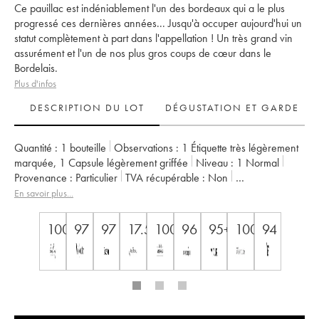
Ce pauillac est indéniablement l'un des bordeaux qui a le plus
progressé ces dernières années... Jusqu'à occuper aujourd'hui un
statut complètement à part dans l'appellation ! Un très grand vin
assurément et l'un de nos plus gros coups de cœur dans le
Bordelais.
Plus d'infos
DESCRIPTION DU LOT
DÉGUSTATION ET GARDE
Quantité :
1 bouteille
Observations :
1 Étiquette très légèrement
marquée
,
1 Capsule légèrement griffée
Niveau :
1
Normal
Provenance :
particulier
TVA récupérable :
non
Région :
Bordeaux
Appellation :
Pauillac
En savoir plus...
Classement :
5ème Grand Cru Classé
Propriétaire :
Alfred Tesseron
100
97
97
17.5
100
96
95+/100
100
94