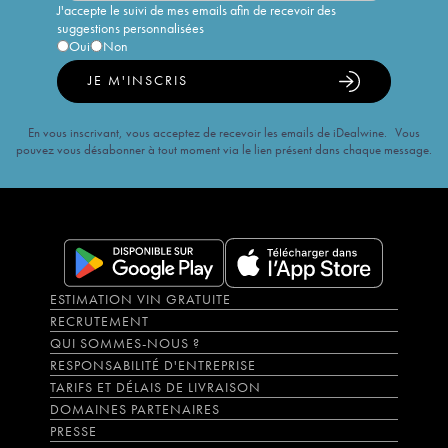
J'accepte le suivi de mes emails afin de recevoir des
suggestions personnalisées
Oui
Non
JE M'INSCRIS
En vous inscrivant, vous acceptez de recevoir les emails de iDealwine. Vous
pouvez vous désabonner à tout moment via le lien présent dans chaque message.
ESTIMATION VIN GRATUITE
RECRUTEMENT
QUI SOMMES-NOUS ?
RESPONSABILITÉ D'ENTREPRISE
TARIFS ET DÉLAIS DE LIVRAISON
DOMAINES PARTENAIRES
PRESSE