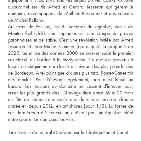
équipements, mais aussi des techniques de vinification. Ce sont 
aujourd'hui ses fils Alfred et Gérard Tesseron qui gèrent le 
domaine, accompagnés de Mathieu Bessonnet et des conseils 
de Michel Rolland. 
Au cœur de Pauillac, les 81 hectares du vignoble, voisin de 
Mouton Rothschild, sont implantés sur une croupe de graves 
garonnaises et de sable. C'est une révolution initiée par Alfred 
Tesseron et Jean-Michel Comme (qui a quitté la propriété en 
2020) au milieu des années 2000 en convertissant le premier 
cru classé du Médoc à la biodynamie. Ce duo est parvenu à 
hisser ce cinquième cru classé au niveau des plus grands vins 
de Bordeaux. A tel point que dix ans plus tard, Pontet-Canet fait 
des émules. Pour l'élevage également, rien n'est laissé au 
hasard. Les équipes du domaine ne cessent d'innover pour 
créer les plus grands vins. L'élevage dure entre 16 et 20 mois 
en fûts de chêne renouvelés aux deux tiers environ chaque 
année et, depuis 2012, en amphores (pour 1/3). La forme de 
ces dernières a été conçue au château pour un équilibre idéal 
entre gras et tension dans les vins.
 Lire l'article du Journal iDealwine sur le Château Pontet-Canet