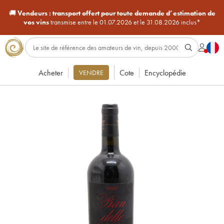
🚚
Vendeurs :
transport offert pour toute demande d’estimation de
vos vins
transmise entre le 01.07.2026 et le 31.08.2026 inclus*
Acheter
Cote
Encyclopédie
VENDRE