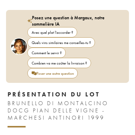
Posez une question à Margaux, notre
sommelière IA
Avec quel plat l'accorder ?
Quels vins similaires me conseilles-tu ?
Comment le servir ?
Combien va me coûter la livraison ?
Poser une autre question
PRÉSENTATION DU LOT
BRUNELLO DI MONTALCINO
DOCG PIAN DELLE VIGNE -
MARCHESI ANTINORI 1999