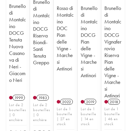
Brunello
Brunello
Rosso di
Brunello
Brunello
di
di
Montalc
di
di
Montalc
Montalc
ino
Montalc
Montalc
ino
ino
DOC
ino
ino
DOCG
DOCG
Pian
DOCG
DOCG
Riserva
Tenuta
delle
Pian
Vignafer
Biondi-
Nuova
Vigne -
delle
rovia
Santi
Casano
Marche
Vigne -
Riserva
Tenuta
va di
si
Marche
Pian
Greppo
Neri -
Antinori
si
delle
Giacom
Antinori
Vigne -
o Neri
Marche
si
Antinori
1999
1983
2022
2019
2018
Lot de 2
Lot de 2
Lot de 1
Lot de 1
Lot de 1
bouteilles
bouteilles
bouteille
bouteille
bouteille
| 0
| 0
| 27 en
| 14 en
| 46 en
enchère
enchère
stock
stock
stock