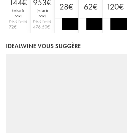
144
€
953
€
28
€
62
€
120
€
(
mise à
(
mise à
prix
)
prix
)
Prix à l'unité
Prix à l'unité
72
€
476,50
€
IDEALWINE VOUS SUGGÈRE