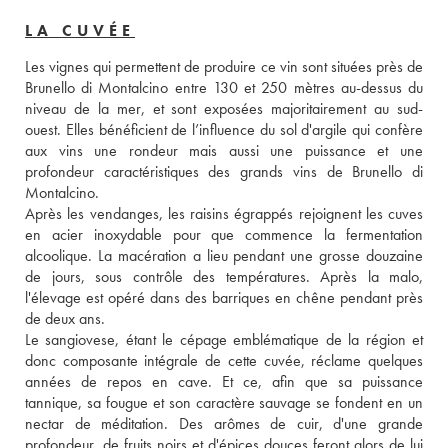
LA CUVÉE
Les vignes qui permettent de produire ce vin sont situées près de 
Brunello di Montalcino entre 130 et 250 mètres au-dessus du 
niveau de la mer, et sont exposées majoritairement au sud-
ouest. Elles bénéficient de l’influence du sol d'argile qui confère 
aux vins une rondeur mais aussi une puissance et une 
profondeur caractéristiques des grands vins de Brunello di 
Montalcino. 
Après les vendanges, les raisins égrappés rejoignent les cuves 
en acier inoxydable pour que commence la fermentation 
alcoolique. La macération a lieu pendant une grosse douzaine 
de jours, sous contrôle des températures. Après la malo, 
l'élevage est opéré dans des barriques en chêne pendant près 
de deux ans. 
Le sangiovese, étant le cépage emblématique de la région et 
donc composante intégrale de cette cuvée, réclame quelques 
années de repos en cave. Et ce, afin que sa puissance 
tannique, sa fougue et son caractère sauvage se fondent en un 
nectar de méditation. Des arômes de cuir, d'une grande 
profondeur, de fruits noirs et d'épices douces feront alors de lui 