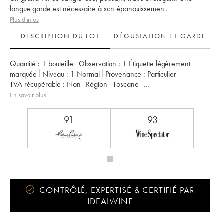
longue garde est nécessaire à son épanouissement.
Plus d'infos
DESCRIPTION DU LOT
DÉGUSTATION ET GARDE
Quantité :
1 bouteille
Observation :
1 Étiquette légèrement
marquée
Niveau :
1
Normal
Provenance :
particulier
TVA récupérable :
non
Région :
Toscane
Appellation :
Brunello di Montalcino DOCG
En savoir plus...
Propriétaire :
Pian delle Vigne - Marchesi Antinori
91
93
CONTRÔLÉ, EXPERTISÉ & CERTIFIÉ PAR
IDEALWINE