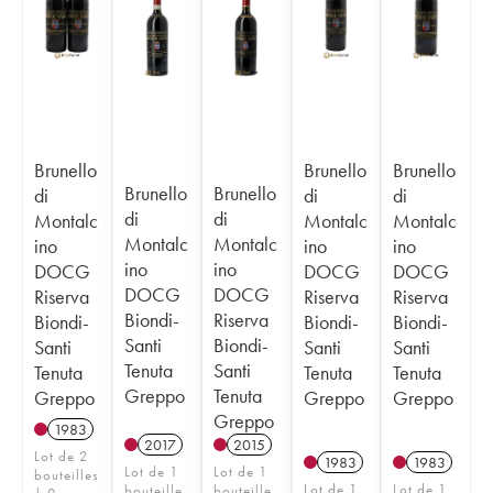
Brunello
Brunello
Brunello
Brunello
Brunello
di
di
di
di
di
Montalc
Montalc
Montalc
Montalc
Montalc
ino
ino
ino
ino
ino
DOCG
DOCG
DOCG
DOCG
DOCG
Riserva
Riserva
Riserva
Biondi-
Riserva
Biondi-
Biondi-
Biondi-
Santi
Biondi-
Santi
Santi
Santi
Tenuta
Santi
Tenuta
Tenuta
Tenuta
Greppo
Tenuta
Greppo
Greppo
Greppo
Greppo
1983
2017
2015
Lot de 2
1983
1983
Lot de 1
Lot de 1
bouteilles
Lot de 1
Lot de 1
bouteille
bouteille