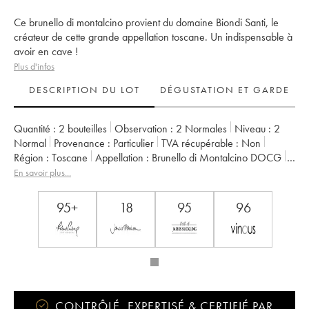
Ce brunello di montalcino provient du domaine Biondi Santi, le
créateur de cette grande appellation toscane. Un indispensable à
avoir en cave !
Plus d'infos
DESCRIPTION DU LOT
DÉGUSTATION ET GARDE
Quantité :
2 bouteilles
Observation :
2 Normales
Niveau :
2
Normal
Provenance :
particulier
TVA récupérable :
non
Région :
Toscane
Appellation :
Brunello di Montalcino DOCG
Propriétaire :
Biondi-Santi Tenuta Greppo
En savoir plus...
95+
18
95
96
CONTRÔLÉ, EXPERTISÉ & CERTIFIÉ PAR