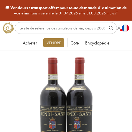
🚚
Vendeurs :
transport offert pour toute demande d’estimation de
vos vins
transmise entre le 01.07.2026 et le 31.08.2026 inclus*
Acheter
Cote
Encyclopédie
VENDRE