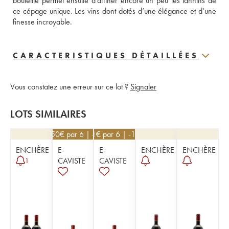
bouteille permet ensuite d’affiner encore un peu les tannins de 
ce cépage unique. Les vins dont dotés d’une élégance et d’une 
finesse incroyable.
CARACTERISTIQUES DÉTAILLÉES
Vous constatez une erreur sur ce lot ?
Signaler
LOTS SIMILAIRES
193,50
€
par 6 | -10%
531
€
par 6 | -10%
ENCHÈRE
E-
E-
ENCHÈRE
ENCHÈRE
CAVISTE
CAVISTE
1