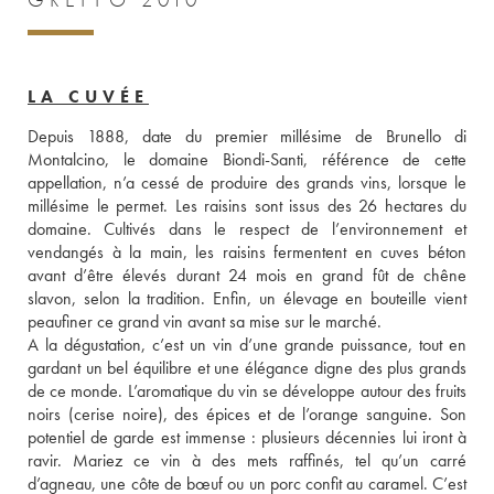
GREPPO 2010
LA CUVÉE
Depuis 1888, date du premier millésime de Brunello di 
Montalcino, le domaine Biondi-Santi, référence de cette 
appellation, n’a cessé de produire des grands vins, lorsque le 
millésime le permet. Les raisins sont issus des 26 hectares du 
domaine. Cultivés dans le respect de l’environnement et 
vendangés à la main, les raisins fermentent en cuves béton 
avant d’être élevés durant 24 mois en grand fût de chêne 
slavon, selon la tradition. Enfin, un élevage en bouteille vient 
peaufiner ce grand vin avant sa mise sur le marché. 
A la dégustation, c’est un vin d’une grande puissance, tout en 
gardant un bel équilibre et une élégance digne des plus grands 
de ce monde. L’aromatique du vin se développe autour des fruits 
noirs (cerise noire), des épices et de l’orange sanguine. Son 
potentiel de garde est immense : plusieurs décennies lui iront à 
ravir. Mariez ce vin à des mets raffinés, tel qu’un carré 
d’agneau, une côte de bœuf ou un porc confit au caramel. C’est 