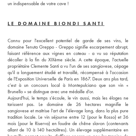
un indispensable de votre cave !
LE DOMAINE BIONDI SANTI
Connu pour l'excellent potentiel de garde de ses vins, le 
domaine Tenuta Greppo - Greppo signifie escarpement abrupt, 
faisant référence aux vignes en coteau - a vu sa réputation 
décoller à la fin du XIXème siècle. A cette époque, l'actuelle 
propriétaire Clemente Santi a vu l'un de ses sangiovese, cépage 
qu'il a longuement étudié et travaillé, récompensé à l'occasion 
de l'Exposition Universelle de Paris en 1867. Deux ans plus tard, 
c’est à un concours local à Montepulciano que son vin « 
Brunello » se distingue avec une médaille d’or. 
Aujourd'hui, le temps s'écoule, le vin aussi, mais les éloges ne 
tarissent pas. Le domaine de 26 hectares magnifie le 
sangiovese et maîtrise l’art de l’élevage long, dans la plus pure 
tradition locale. Le vin séjourne entre 12 (pour le Rosso) et 36 
mois (pour le Riserva) en foudre de chêne slavon (contenants 
allant de 10 à 140 hectolitres). Un élevage supplémentaire en 