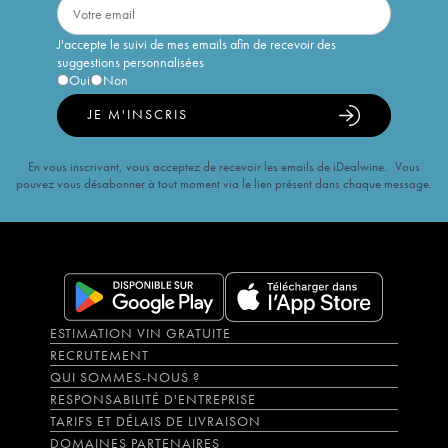
J'accepte le suivi de mes emails afin de recevoir des
suggestions personnalisées
Oui
Non
JE M'INSCRIS
En vous inscrivant, vous acceptez de recevoir les emails de iDealwine. Vous
pouvez vous désabonner à tout moment via le lien présent dans chaque message.
ESTIMATION VIN GRATUITE
RECRUTEMENT
QUI SOMMES-NOUS ?
RESPONSABILITÉ D'ENTREPRISE
TARIFS ET DÉLAIS DE LIVRAISON
DOMAINES PARTENAIRES