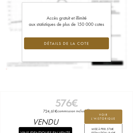
Accès gratuit et illimité
aux statistiques de plus de 150 000 cotes
DÉTAILS DE LA COTE
576
€
724,61
€
commission incluse
VOIR
VENDU
L'HISTORIQUE
MISE À PRIX:
576
€
VINS IDENTIQUES EN VENTE
ESTIMATION:
840
€