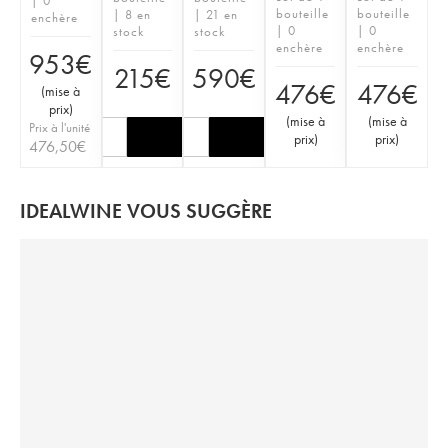
| 0
bouteille
bouteille
| 8 en
| 21 en
enchère
| 0
| 0
stock
stock
enchère
enchère
953
€
215
€
590
€
476
€
476
€
(
mise à
prix
)
(
mise à
(
mise à
Prix à l'unité
prix
)
prix
)
476,50
€
IDEALWINE VOUS SUGGÈRE