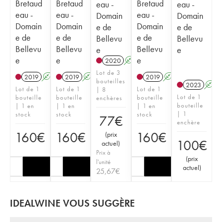
Bretaud
Bretaud
Bretaud
eau -
eau -
eau -
eau -
eau -
Domain
Domain
Domain
Domain
Domain
e de
e de
e de
e de
e de
Bellevu
Bellevu
Bellevu
Bellevu
Bellevu
e
e
e
e
e
2020
A
Lot de 3
2019
A
2019
A
2019
A
bouteilles
2023
A
Lot de 1
Lot de 1
Lot de 1
| 8
Lot de 1
bouteille
bouteille
bouteille
enchères
bouteille
| 1 en
| 1 en
| 1 en
| 1
stock
stock
stock
77
€
enchère
160
€
160
€
160
€
(
prix
100
€
actuel
)
Prix à
(
prix
l'unité
actuel
)
25,67
€
IDEALWINE VOUS SUGGÈRE