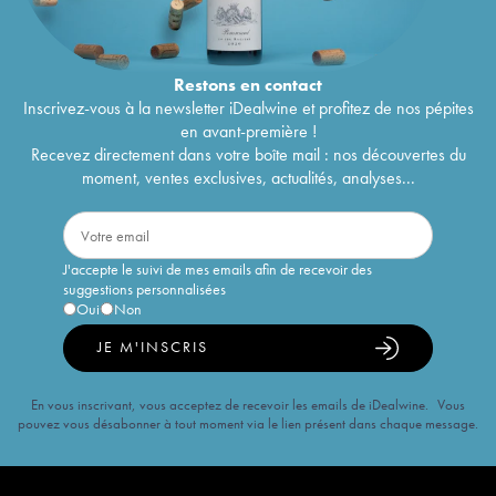
Restons en
contact
Inscrivez-vous à la newsletter iDealwine et profitez de nos pépites
en avant-première !
Recevez directement dans votre boîte mail : nos découvertes du
moment, ventes exclusives, actualités, analyses...
J'accepte le suivi de mes emails afin de recevoir des
suggestions personnalisées
Oui
Non
JE M'INSCRIS
En vous inscrivant, vous acceptez de recevoir les emails de iDealwine. Vous
pouvez vous désabonner à tout moment via le lien présent dans chaque message.