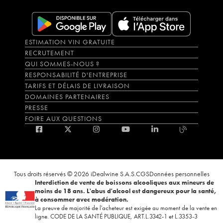
ESTIMATION VIN GRATUITE
RECRUTEMENT
QUI SOMMES-NOUS ?
RESPONSABILITÉ D'ENTREPRISE
TARIFS ET DÉLAIS DE LIVRAISON
DOMAINES PARTENAIRES
PRESSE
FOIRE AUX QUESTIONS
Tous droits réservés © 2026 iDealwine S.A.S.
CGS
Données personnelles
Interdiction de vente de boissons alcooliques aux mineurs de
moins de 18 ans. L'abus d'alcool est dangereux pour la santé,
à consommer avec modération.
La preuve de majorité de l'acheteur est exigée au moment de la vente en
ligne. CODE DE LA SANTÉ PUBLIQUE, ART.L.3342-1 et L.3353-3