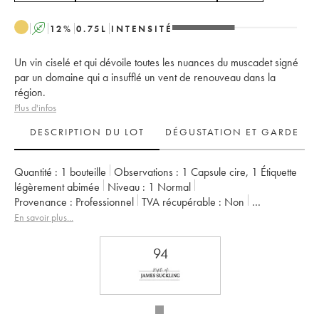
A
12
%
0.75
L
INTENSITÉ
Un vin ciselé et qui dévoile toutes les nuances du muscadet signé
par un domaine qui a insufflé un vent de renouveau dans la
région.
Plus d'infos
DESCRIPTION DU LOT
DÉGUSTATION ET GARDE
Quantité :
1 bouteille
Observations :
1 Capsule cire
,
1 Étiquette
légèrement abimée
Niveau :
1
Normal
Provenance :
professionnel
TVA récupérable :
non
Région :
Vallée de la Loire
En savoir plus...
Appellation :
Muscadet-Sèvre-et-Maine
Propriétaire :
Jérôme Bretaudeau - Domaine de Bellevue
94