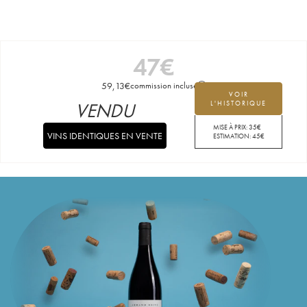
47
€
59,13
€
commission incluse
VOIR
VENDU
L'HISTORIQUE
MISE À PRIX:
35
€
VINS IDENTIQUES EN VENTE
ESTIMATION:
45
€