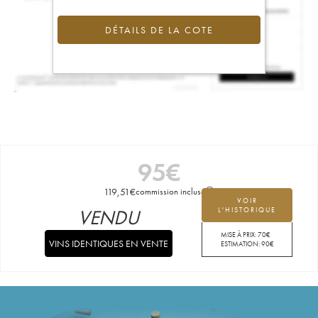
DÉTAILS DE LA COTE
95
€
119,51
€
commission incluse
VOIR
VENDU
L'HISTORIQUE
MISE À PRIX:
70
€
VINS IDENTIQUES EN VENTE
ESTIMATION:
90
€