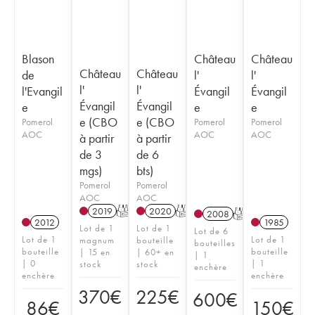
Blason
Château
Château
Château
Château
de
l'
l'
l'
l'
l'Evangil
Évangil
Évangil
Évangil
Évangil
e
e
e
e (CBO
e (CBO
Pomerol
Pomerol
Pomerol
AOC
AOC
AOC
à partir
à partir
de 3
de 6
mgs)
bts)
Pomerol
Pomerol
AOC
AOC
2019
T
2020
T
2008
T
2012
1985
Lot de 1
Lot de 1
Lot de 6
Lot de 1
Lot de 1
magnum
bouteille
bouteilles
bouteille
bouteille
| 15 en
| 60+ en
| 1
| 0
| 1
stock
stock
enchère
enchère
enchère
370
€
225
€
600
€
86
€
150
€