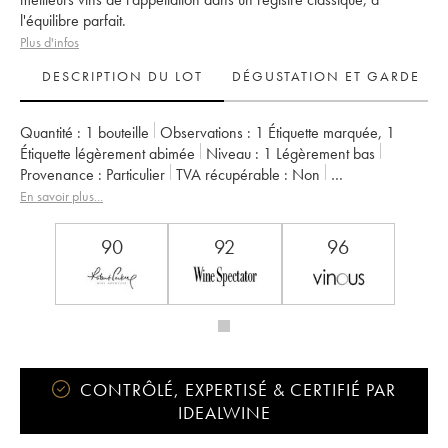
l'équilibre parfait.
Plus d'infos
DESCRIPTION DU LOT
DÉGUSTATION ET GARDE
Quantité :
1 bouteille
Observations :
1 Étiquette marquée
,
1
Étiquette légèrement abimée
Niveau :
1
Légèrement bas
Provenance :
particulier
TVA récupérable :
non
Région :
Bordeaux
Appellation :
Pomerol
En savoir plus...
Propriétaire :
SC du Château L'Evangile
90
92
96
CONTRÔLÉ, EXPERTISÉ & CERTIFIÉ PAR
IDEALWINE