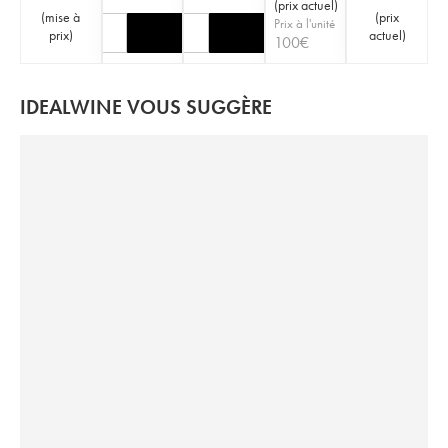
(
prix actuel
)
(
mise à
(
prix
Prix à l'unité
prix
)
actuel
)
100
€
IDEALWINE VOUS SUGGÈRE