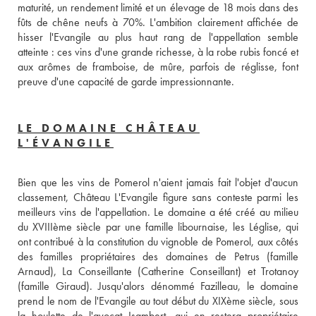
maturité, un rendement limité et un élevage de 18 mois dans des 
fûts de chêne neufs à 70%. L'ambition clairement affichée de 
hisser l'Evangile au plus haut rang de l'appellation semble 
atteinte : ces vins d'une grande richesse, à la robe rubis foncé et 
aux arômes de framboise, de mûre, parfois de réglisse, font 
preuve d'une capacité de garde impressionnante.
LE DOMAINE CHÂTEAU
L'ÉVANGILE
Bien que les vins de Pomerol n'aient jamais fait l'objet d'aucun 
classement, Château L'Evangile figure sans conteste parmi les 
meilleurs vins de l'appellation. Le domaine a été créé au milieu 
du XVIIIème siècle par une famille libournaise, les Léglise, qui 
ont contribué à la constitution du vignoble de Pomerol, aux côtés 
des familles propriétaires des domaines de Petrus (famille 
Arnaud), La Conseillante (Catherine Conseillant) et Trotanoy 
(famille Giraud). Jusqu'alors dénommé Fazilleau, le domaine 
prend le nom de l'Evangile au tout début du XIXème siècle, sous 
la houlette de l'avocat Isambert, qui en restera propriétaire 