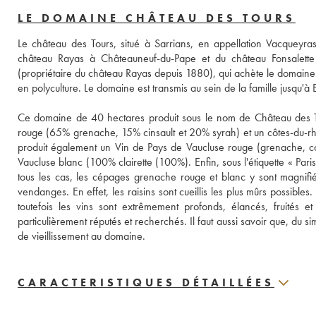
LE DOMAINE CHÂTEAU DES TOURS
Le château des Tours, situé à Sarrians, en appellation Vacqueyra
château Rayas à Châteauneuf-du-Pape et du château Fonsalette d
(propriétaire du château Rayas depuis 1880), qui achète le domaine 
en polyculture. Le domaine est transmis au sein de la famille jusqu'
Ce domaine de 40 hectares produit sous le nom de Château des T
rouge (65% grenache, 15% cinsault et 20% syrah) et un côtes-du-rh
produit également un Vin de Pays de Vaucluse rouge (grenache, coun
Vaucluse blanc (100% clairette (100%). Enfin, sous l'étiquette « Par
tous les cas, les cépages grenache rouge et blanc y sont magnifiés.
vendanges. En effet, les raisins sont cueillis les plus mûrs possibles
toutefois les vins sont extrêmement profonds, élancés, fruités et 
particulièrement réputés et recherchés. Il faut aussi savoir que, du
de vieillissement au domaine.
CARACTERISTIQUES DÉTAILLÉES