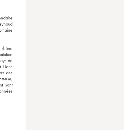
ndaire 
eynaud 
omaine 
-rhône 
tation 
ays de 
t. Dans 
rs des 
ntense, 
t sont 
 années 