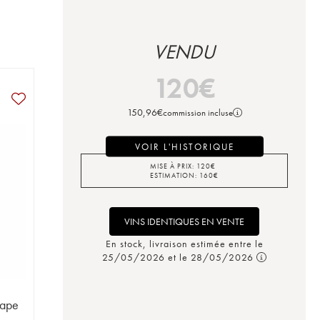
VENDU
120
€
150,96
€
commission incluse
VOIR L'HISTORIQUE
MISE À PRIX:
120
€
ESTIMATION:
160
€
VINS IDENTIQUES EN VENTE
En stock, livraison estimée entre le
25/05/2026 et le 28/05/2026
Pape