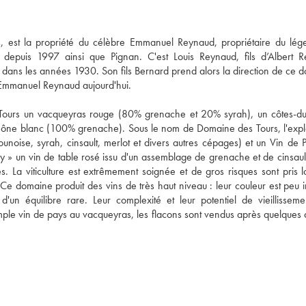
s, est la propriété du célèbre Emmanuel Reynaud, propriétaire du lége
epuis 1997 ainsi que Pignan. C'est Louis Reynaud, fils d’Albert R
dans les années 1930. Son fils Bernard prend alors la direction de ce d
à Emmanuel Reynaud aujourd'hui.

ours un vacqueyras rouge (80% grenache et 20% syrah), un côtes-du
ône blanc (100% grenache). Sous le nom de Domaine des Tours, l'exploi
oise, syrah, cinsault, merlot et divers autres cépages) et un Vin de P
isy » un vin de table rosé issu d'un assemblage de grenache et de cinsaul
 La viticulture est extrêmement soignée et de gros risques sont pris lo
. Ce domaine produit des vins de très haut niveau : leur couleur est peu i
d'un équilibre rare. Leur complexité et leur potentiel de vieillissemen
 simple vin de pays au vacqueyras, les flacons sont vendus après quelques