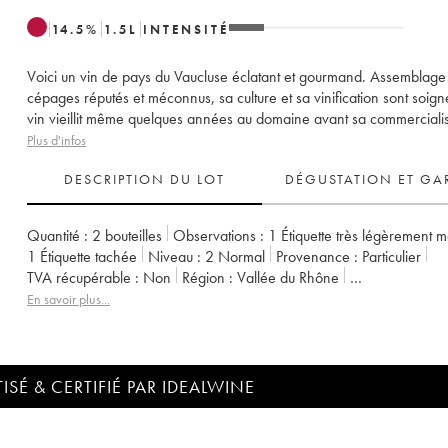
14.5
%
1.5
L
INTENSITÉ
Voici un vin de pays du Vaucluse éclatant et gourmand. Assemblage
cépages réputés et méconnus, sa culture et sa vinification sont soign
vin vieillit même quelques années au domaine avant sa commercialis
Plus d'infos
DESCRIPTION DU LOT
DÉGUSTATION ET GA
Quantité :
2 bouteilles
Observations :
1 Étiquette très légèrement 
1 Étiquette tachée
Niveau :
2
Normal
Provenance :
particulier
TVA récupérable :
non
Région :
Vallée du Rhône
Appellation :
Vaucluse (Vin de Pays de Vaucluse)
En savoir plus...
Propriétaire :
Emmanuel Reynaud
ISÉ & CERTIFIÉ PAR IDEALWINE