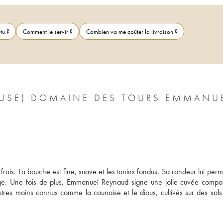
tu ?
Comment le servir ?
Combien va me coûter la livraison ?
CLUSE) DOMAINE DES TOURS EMMANU
rais. La bouche est fine, suave et les tanins fondus. Sa rondeur lui perme
e. Une fois de plus, Emmanuel Reynaud signe une jolie cuvée compo
utres moins connus comme la counoise et le dious, cultivés sur des sols 