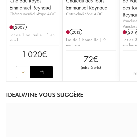
Château Rayas
Château des Tours
de Vau
Emmanuel Reynaud
Emmanuel Reynaud
des To
Châteauneuf-du-Pape AOC
Côtes-du-Rhône AOC
Reyna
Vaucluse
Vaucluse
2003
2013
2019
Lot de 1 bouteille | 1 en
Lot de 1 bouteille | 0
Lot de 3
stock
enchère
enchère
1 020
€
72
€
(
mise à prix
)
Pr
IDEALWINE VOUS SUGGÈRE