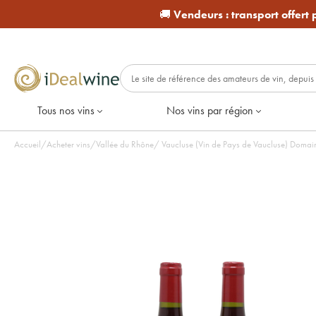
🚚
Vendeurs :
transport offert
Tous nos vins
Nos vins par région
Accueil
/
Acheter vins
/
Vallée du Rhône
/
Vaucluse (Vin de Pays de Vaucluse) Domai