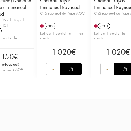
cluse) Domaine
Château Rayas
Château Rayas
urs Emmanuel
Emmanuel Reynaud
Emmanuel Reyna
ud
Châteauneuf-du-Pape AOC
Châteauneuf-du-Pape
 (Vin de Pays de
) IGP
2000
2001
Lot de 1 bouteille | 1 en
Lot de 1 bouteille | 
 bouteilles | 1
stock
stock
1 020
€
1 020
€
150
€
(
prix actuel
)
50
€
ix à l'unité