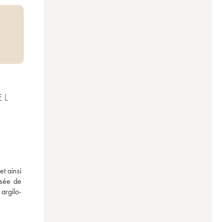
EL
t ainsi 
sée de 
argilo-