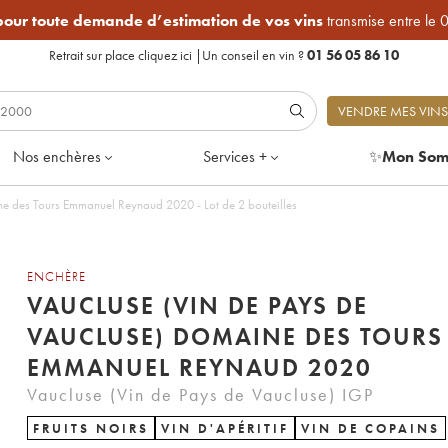
 pour toute demande d’estimation de vos vins
transmise entre le 
Retrait sur place
cliquez ici
|
Un conseil en vin ?
01 56 05 86 10
VENDRE MES VINS
Nos enchères
Services +
✨
Mon Som
ne des Tours Emmanuel Reynaud 2020 - Lot de 2 bouteilles
ENCHÈRE
VAUCLUSE (VIN DE PAYS DE
VAUCLUSE) DOMAINE DES TOURS
EMMANUEL REYNAUD 2020
Vaucluse (Vin de Pays de Vaucluse) IGP
FRUITS NOIRS
VIN D'APÉRITIF
VIN DE COPAINS