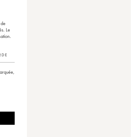
 de
és. Le
ation.
RDE
marquée
,