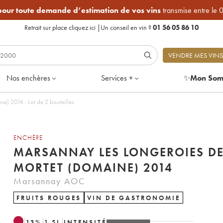
 pour toute demande d’estimation de vos vins
transmise entre le 
Retrait sur place
cliquez ici
|
Un conseil en vin ?
01 56 05 86 10
VENDRE MES VINS
Nos enchères
Services +
✨
Mon Som
Marsannay Les Longeroies Denis Mortet (Domaine) 2014 - Lot de 2 bouteilles
ENCHÈRE
MARSANNAY LES LONGEROIES D
MORTET (DOMAINE) 2014
Marsannay AOC
FRUITS ROUGES
VIN DE GASTRONOMIE
13
%
1.5
L
INTENSITÉ