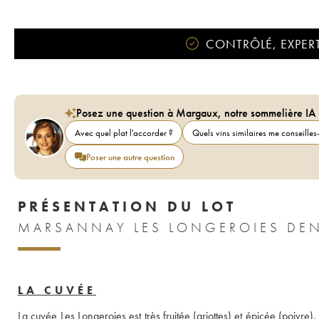
CONTRÔLÉ, EXPERT
Posez une question à Margaux, notre sommelière IA
Avec quel plat l'accorder ?
Quels vins similaires me conseilles-
Poser une autre question
PRÉSENTATION DU LOT
LA CUVÉE
La cuvée Les Longeroies est très fruitée (griottes) et épicée (poivre