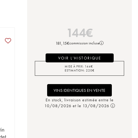
144
€
181,15
€
commission incluse
VOIR L'HISTORIQUE
MISE À PRIX:
144
€
ESTIMATION:
220
€
VINS IDENTIQUES EN VENTE
En stock, livraison estimée entre le
10/08/2026 et le 13/08/2026
in
tet