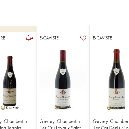
RE
E-CAVISTE
E-CAVISTE
4
y-Chambertin
Gevrey-Chambertin
Gevrey-Chambert
nq Terroirs
1er Cru Lavaux Saint
1er Cru Denis Mor