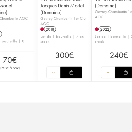
Mortet
Jacques Denis Mortet
(Domaine)
ine)
(Domaine)
Gevrey-Chambertin 1e
AOC
Chambertin AOC
Gevrey-Chambertin 1er Cru
AOC
2018
2022
1
Lot de 1 bouteille | 7 en
Lot de 1 bouteille | 
 bouteille | 0
stock
stock
300
€
240
€
70
€
(
mise à prix
)