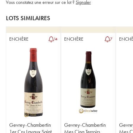
Vous constatez une erreur sur ce lot ?
Signaler
LOTS SIMILAIRES
ENCHÈRE
ENCHÈRE
ENCHÈ
14
7
Gevrey-Chambertin
Gevrey-Chambertin
Gevre
1er Cru Lavaux Saint
Mes Cinq Terroirs
Mes Ci