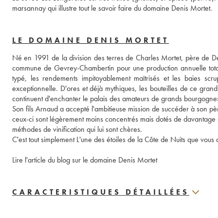
marsannay qui illustre tout le savoir faire du domaine Denis Mortet.
LE DOMAINE DENIS MORTET
Né en 1991 de la division des terres de Charles Mortet, père de De
commune de Gevrey-Chambertin pour une production annuelle totale 
typé, les rendements impitoyablement maîtrisés et les baies scrup
exceptionnelle. D'ores et déjà mythiques, les bouteilles de ce grand
continuent d'enchanter le palais des amateurs de grands bourgognes
Son fils Arnaud a accepté l'ambitieuse mission de succéder à son père. 
ceux-ci sont légèrement moins concentrés mais dotés de davantage de f
méthodes de vinification qui lui sont chères. 
C'est tout simplement L'une des étoiles de la Côte de Nuits que vo
Lire l'article du blog sur le domaine Denis Mortet
CARACTERISTIQUES DÉTAILLÉES