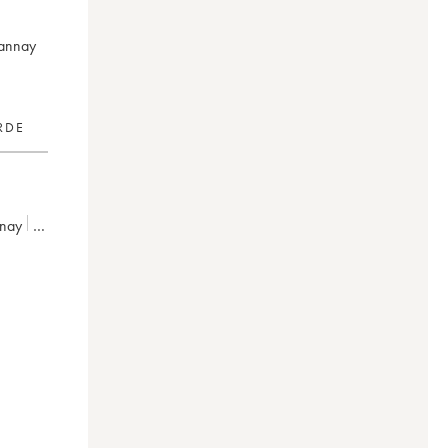
sannay
RDE
nnay