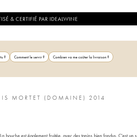
ISÉ & CERTIFIÉ PAR IDEALWINE
tu ?
Comment le servir ?
Combien va me coûter la livraison ?
MARSANNAY LES LONGEROIES DENIS MORTET (DOMAINE) 2014
). La bouche est également fruitée, avec des tanins bien fondus. C'est un 