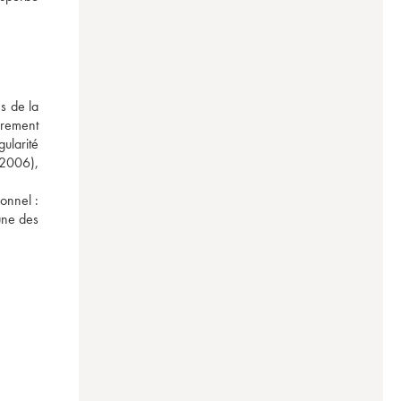
 de la 
rement 
larité 
2006), 
onnel : 
une des 