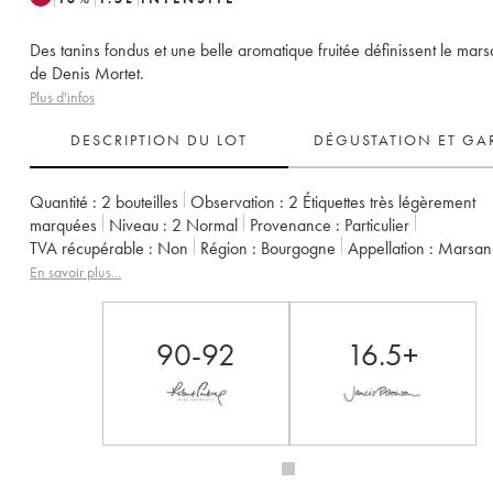
Des tanins fondus et une belle aromatique fruitée définissent le mar
de Denis Mortet.
Plus d'infos
DESCRIPTION DU LOT
DÉGUSTATION ET GA
Quantité :
2 bouteilles
Observation :
2 Étiquettes très légèrement
marquées
Niveau :
2
Normal
Provenance :
particulier
TVA récupérable :
non
Région :
Bourgogne
Appellation :
Marsa
Propriétaire :
Denis Mortet (Domaine)
En savoir plus...
90-92
16.5+