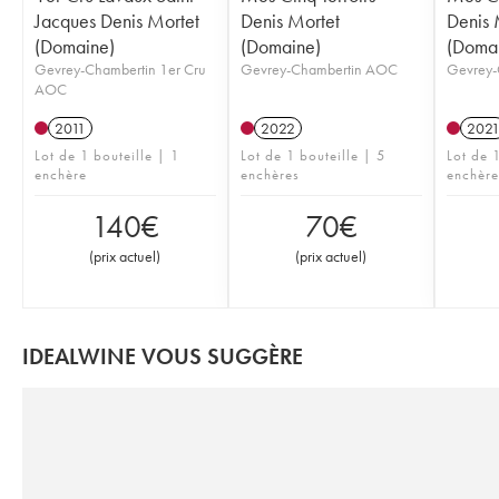
Jacques Denis Mortet
Denis Mortet
Denis 
(Domaine)
(Domaine)
(Doma
Gevrey-Chambertin 1er Cru
Gevrey-Chambertin AOC
Gevrey-
AOC
2011
2022
202
Lot de 1 bouteille | 1
Lot de 1 bouteille | 5
Lot de 1
enchère
enchères
enchère
140
€
70
€
(
prix actuel
)
(
prix actuel
)
IDEALWINE VOUS SUGGÈRE