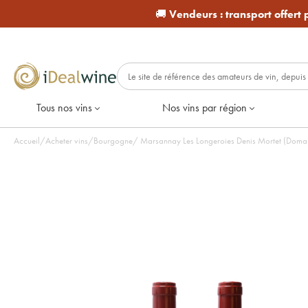
🚚
Vendeurs :
transport offert
Tous nos vins
Nos vins par région
Accueil
/
Acheter vins
/
Bourgogne
/