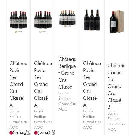
Château
Château
Château
Château
Château
Berlique
Pavie
Pavie
Pavie
Canon
t Grand
1er
1er
1er
1er
Cru
Grand
Grand
Grand
Grand
Classé
Cru
Cru
Cru
Cru
Saint-
Classé
Classé
Classé
Émilion
Classé
Grand Cru
A
A
A
B
AOC
Saint-
Saint-
Saint-
Saint-
Émilion
Émilion
Émilion
Émilion
Grand Cru
Grand Cru
Grand Cru
Grand Cru
AOC
AOC
AOC
AOC
2014
T
2014
T