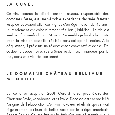
LA CUVÉE
Ce vin, comme le décrit Laurent Lusseau, responsable des 
domaines Perse, est une véritable expérience destinée à tester 
jusqu'où pouvaient aller ces vignes d'un âge moyen de 45 ans. 
Le rendement est volontairement très bas (15hl/ha). Le vin est 
vieilli en fûts neufs durant 24 mois.L'assemblage final a lieu juste 
avant la mise en bouteille, réalisée sans collage ni filtration. A la 
dégustation, il présente un résultat assez concentré et dense. De 
couleur presque noire, ses arômes restent bien marqués par le 
fruit, dans un style très concentré.
LE DOMAINE CHÂTEAU BELLEVUE
MONDOTTE
Sur ce terroir acquis en 2001, Gérard Perse, propriétaire des 
Châteaux Pavie, Monbousquet et Pavie-Decesse est encore ici à 
l'origine de l'élaboration d'un vin novateur et élitiste qui se voit 
régulièrement attribuer de belles notes par le critique américain 
Robert Parker. Ce résultat est le fruit d'un travail minutieux sur 