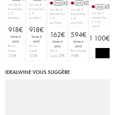
2020
T
2012
T
Lot de 6
Lot de 6
2021
T
bouteilles
bouteilles
Lot de 6
Lot de 3
Lot de 1
| 0
| 0
bouteilles
bouteilles
impériale
enchère
enchère
| 0
| 0
| 3 en
enchère
enchère
stock
918
€
918
€
162
€
594
€
1 100
€
(
mise à
(
mise à
prix
)
prix
)
(
mise à
(
mise à
Prix à
Prix à
prix
)
prix
)
l'unité
l'unité
Prix à
Prix à l'unité
153
€
153
€
27
€
198
€
l'unité
IDEALWINE VOUS SUGGÈRE