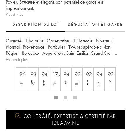
Pavie). Structuré et élégant, son potentiel de garde est
impressionnant.
Plus d'infos
DESCRIPTION DU LOT
DÉGUSTATION ET GARDE
Quantité :
1 bouteille
Observation :
1 Normale
Niveau :
1
Normal
Provenance :
particulier
TVA récupérable :
non
Région :
Bordeaux
Appellation :
Saint-Émilion Grand Cru
Propriétaire :
Gérard Perse
En savoir plus...
96
93
94
17.5
94
93
92
94
93
CONTRÔLÉ, EXPERTISÉ & CERTIFIÉ PAR
IDEALWINE