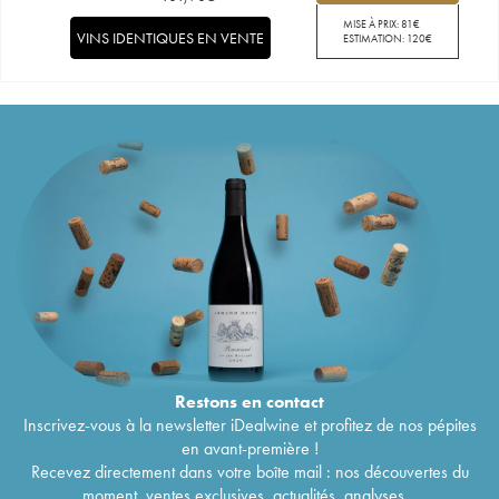
MISE À PRIX:
81
€
VINS IDENTIQUES EN VENTE
ESTIMATION:
120
€
Restons en
contact
Inscrivez-vous à la newsletter iDealwine et profitez de nos pépites
en avant-première !
Recevez directement dans votre boîte mail : nos découvertes du
moment, ventes exclusives, actualités, analyses...