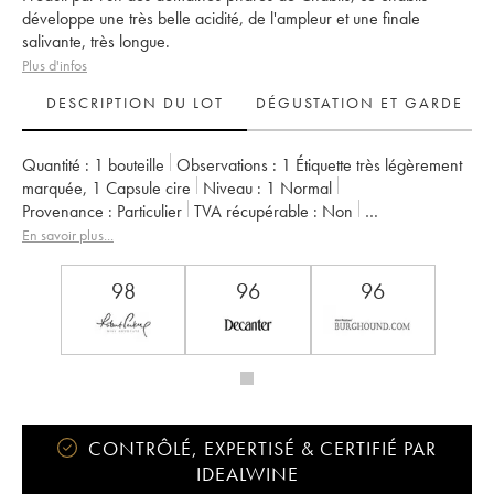
développe une très belle acidité, de l'ampleur et une finale
salivante, très longue.
Plus d'infos
DESCRIPTION DU LOT
DÉGUSTATION ET GARDE
Quantité :
1 bouteille
Observations :
1 Étiquette très légèrement
marquée
,
1 Capsule cire
Niveau :
1
Normal
Provenance :
particulier
TVA récupérable :
non
Région :
Bourgogne
Appellation :
Chablis
En savoir plus...
Classement :
Grand Cru
Propriétaire :
Vincent Dauvissat (Domaine)
98
96
96
CONTRÔLÉ, EXPERTISÉ & CERTIFIÉ PAR
IDEALWINE