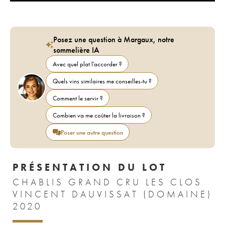
Posez une question à Margaux, notre
sommelière IA
Avec quel plat l'accorder ?
Quels vins similaires me conseilles-tu ?
Comment le servir ?
Combien va me coûter la livraison ?
Poser une autre question
PRÉSENTATION DU LOT
CHABLIS GRAND CRU LES CLOS
VINCENT DAUVISSAT (DOMAINE)
2020