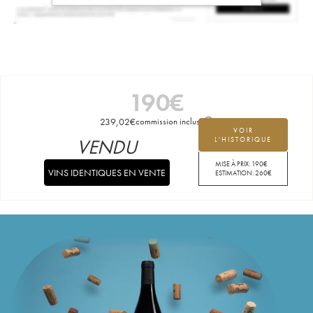
190
€
239,02
€
commission incluse
VOIR
VENDU
L'HISTORIQUE
MISE À PRIX:
190
€
VINS IDENTIQUES EN VENTE
ESTIMATION:
260
€