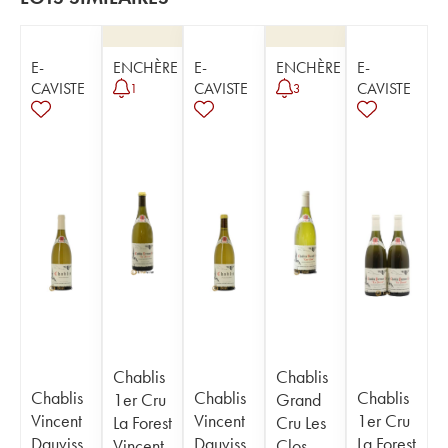
E-
ENCHÈRE
E-
ENCHÈRE
E-
CAVISTE
CAVISTE
CAVISTE
1
3
Chablis
Chablis
Chablis
Chablis
Chablis
1er Cru
Grand
Vincent
Vincent
1er Cru
La Forest
Cru Les
Dauviss
Dauviss
La Forest
Vincent
Clos