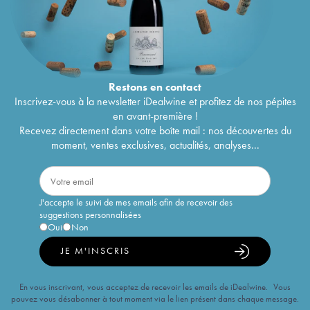
Restons en
contact
Inscrivez-vous à la newsletter iDealwine et profitez de nos pépites
en avant-première !
Recevez directement dans votre boîte mail : nos découvertes du
moment, ventes exclusives, actualités, analyses...
J'accepte le suivi de mes emails afin de recevoir des
suggestions personnalisées
Oui
Non
JE M'INSCRIS
En vous inscrivant, vous acceptez de recevoir les emails de iDealwine. Vous
pouvez vous désabonner à tout moment via le lien présent dans chaque message.