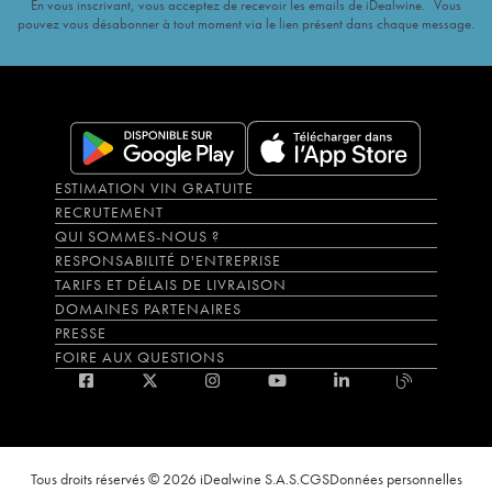
En vous inscrivant, vous acceptez de recevoir les emails de iDealwine. Vous
pouvez vous désabonner à tout moment via le lien présent dans chaque message.
ESTIMATION VIN GRATUITE
RECRUTEMENT
QUI SOMMES-NOUS ?
RESPONSABILITÉ D'ENTREPRISE
TARIFS ET DÉLAIS DE LIVRAISON
DOMAINES PARTENAIRES
PRESSE
FOIRE AUX QUESTIONS
Tous droits réservés © 2026 iDealwine S.A.S.
CGS
Données personnelles