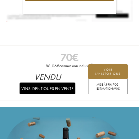
70
€
88,06
€
commission incluse
VOIR
VENDU
L'HISTORIQUE
MISE À PRIX:
70
€
VINS IDENTIQUES EN VENTE
ESTIMATION:
90
€