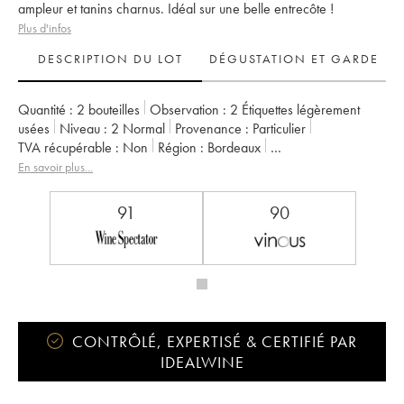
ampleur et tanins charnus. Idéal sur une belle entrecôte !
Plus d'infos
DESCRIPTION DU LOT
DÉGUSTATION ET GARDE
Quantité :
2 bouteilles
Observation :
2 Étiquettes légèrement
usées
Niveau :
2
Normal
Provenance :
particulier
TVA récupérable :
non
Région :
Bordeaux
Appellation :
Saint-Estèphe
Propriétaire :
Famille Cazes
En savoir plus...
91
90
CONTRÔLÉ, EXPERTISÉ & CERTIFIÉ PAR
IDEALWINE