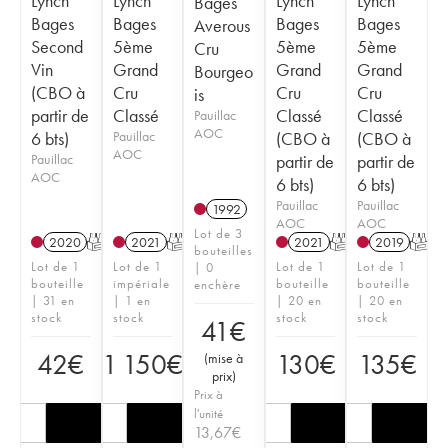
Lynch
Lynch
Lynch
Lynch
Bages
Bages
Bages
Bages
Bages
Averous
Second
5ème
5ème
5ème
Cru
Vin
Grand
Grand
Grand
Bourgeo
(CBO à
Cru
Cru
Cru
is
partir de
Classé
Classé
Classé
Pauillac
AOC
6 bts)
Pauillac
(CBO à
(CBO à
AOC
Pauillac
partir de
partir de
AOC
6 bts)
6 bts)
Pauillac
Pauillac
1992
AOC
AOC
Lot de 3
2020
T
2021
T
2021
T
2019
T
bouteilles
Lot de 1
Lot de 1
Lot de 1
Lot de 1
| 0
bouteille
impériale
bouteille
bouteille
enchère
| 31 en
| 1 en
| 20 en
| 20 en
stock
stock
stock
stock
41
€
42
€
1 150
€
130
€
135
€
(
mise à
prix
)
Prix à
l'unité
13,67
€