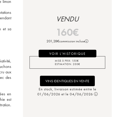
 limon 
ations 
VENDU
endant 
160
€
 et sa 
201,28
€
commission incluse
VOIR L'HISTORIQUE
ivité, 
MISE À PRIX:
150
€
ESTIMATION:
200
€
uchons 
ru aux 
ec des 
VINS IDENTIQUES EN VENTE
En stock, livraison estimée entre le
ées en 
01/06/2026 et le 04/06/2026
ie est 
ration. 