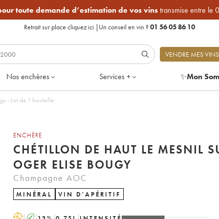
 pour toute demande d’estimation de vos vins
transmise entre le 
Retrait sur place
cliquez ici
|
Un conseil en vin ?
01 56 05 86 10
VENDRE MES VINS
Nos enchères
Services +
✨
Mon Som
y - Lot de 1 bouteille
ENCHÈRE
CHÉTILLON DE HAUT LE MESNIL S
OGER ELISE BOUGY
Champagne AOC
MINÉRAL
VIN D'APÉRITIF
H
A
13
%
0.75
L
INTENSITÉ