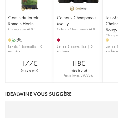
Gamin du Terroir
Coteaux Champenois
Les Me
Romain Henin
Mailly
Chainq
Champagne AOC
Coteaux Champenois AOC
Bougy
Champa
A
K
H
H
Lot de 1 bouteille | 0
Lot de 3 bouteilles | 0
Lot de 1
enchère
enchère
enchère
177
€
118
€
(
mise à prix
)
(
mise à prix
)
39,33
€
Prix à l'unité
IDEALWINE VOUS SUGGÈRE