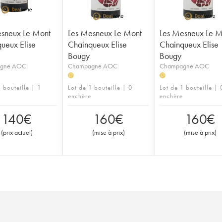
sneux Le Mont
Les Mesneux Le Mont
Les Mesneux Le M
ueux Elise
Chainqueux Elise
Chainqueux Elise
Bougy
Bougy
gne AOC
Champagne AOC
Champagne AOC
H
H
 bouteille | 1
Lot de 1 bouteille | 0
Lot de 1 bouteille | 
enchère
enchère
140
€
160
€
160
€
(
prix actuel
)
(
mise à prix
)
(
mise à prix
)