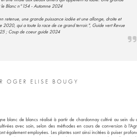
et le Blanc n°154 - Automne 2024
en retenue, une grande puissance iodée et une allonge, droite et
se 2020, qui a toute la race de ce grand terroir.", Guide vert Revue
025 ; Coup de coeur guide 2024
UR OGER ELISE BOUGY
 blanc de blancs réalisé à partir de chardonnay cultivé au sein du c
ultivées avec soin, selon des méthodes en cours de conversion à l’Agric
nt également employées. Les plantes sont ainsi incitées à puiser profon