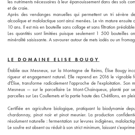
les nutriments nécessaires à leur épanouissement dans des sols com
et de craie. 
Après des vendanges manuelles qui permettent un tri sévère des 
alcoolique et malolactique sont ainsi menées. Le vin mature ensuite 
10 ans. Il est mis en bouteille sans collage et sans filtration préalab
Les quantités sont limitées puisque seulement 1 500 bouteilles ont
minéralité saisissante. A savourer autour de mets iodés ou un fromage a
LE DOMAINE ELISE BOUGY
Établie aux Mesneux, sur la Montagne de Reims, Élise Bougy incar
rigueur et engagement naturel. Elle reprend en 2016 le vignoble 
d'Élise, transforme radicalement l'approche de l'exploitation. Son m
Mesneux — sur le parcellaire Le Mont-Chainqueux, planté par se
parcelles sur Les Coullemets et la partie haute des Chétillons, en ple
Certifiée en agriculture biologique, pratiquant la biodynamie de
chardonnay, pinot noir et pinot meunier. La production confident
résolument naturelle : fermentation sur levures indigènes, malolactiqu
Le soufre est absent ou réduit à son strict minimum, laissant s'expr