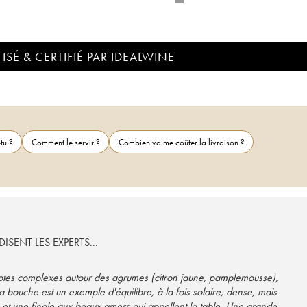
ISÉ & CERTIFIÉ PAR IDEALWINE
tu ?
Comment le servir ?
Combien va me coûter la livraison ?
ISENT LES EXPERTS...
notes complexes autour des agrumes (citron jaune, pamplemousse),
a bouche est un exemple d'équilibre, à la fois solaire, dense, mais
 et une finale aux beaux amers qui appellent la table. Une grande