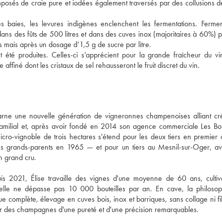
posés de craie pure et iodées également traversés par des collusions de
baies, les levures indigènes enclenchent les fermentations. Ferment
dans des fûts de 500 litres et dans des cuves inox (majoritaires à 60%) p
les mais après un dosage d’1,5 g de sucre par litre. 
 été produites. Celles-ci s’apprécient pour la grande fraîcheur du vin
ffiné dont les cristaux de sel rehausseront le fruit discret du vin.
ne une nouvelle génération de vigneronnes champenoises alliant créat
familial et, après avoir fondé en 2014 son agence commerciale Les Bo
icro-vignoble de trois hectares s'étend pour les deux tiers en premier c
s grands-parents en 1965 — et pour un tiers au Mesnil-sur-Oger, av
in grand cru.
puis 2021, Élise travaille des vignes d'une moyenne de 60 ans, cultiv
ielle ne dépasse pas 10 000 bouteilles par an. En cave, la philosoph
e complète, élevage en cuves bois, inox et barriques, sans collage ni filt
imer des champagnes d'une pureté et d'une précision remarquables.