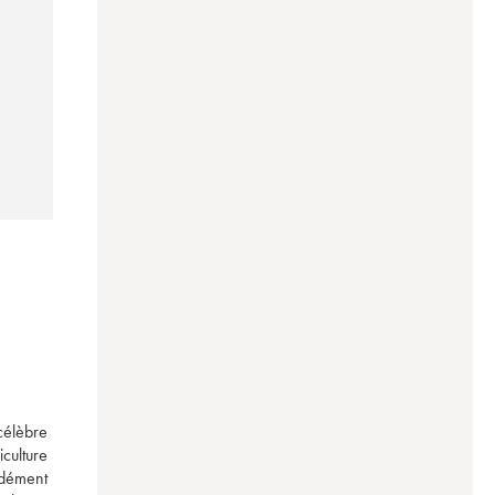
élèbre 
ulture 
dément 