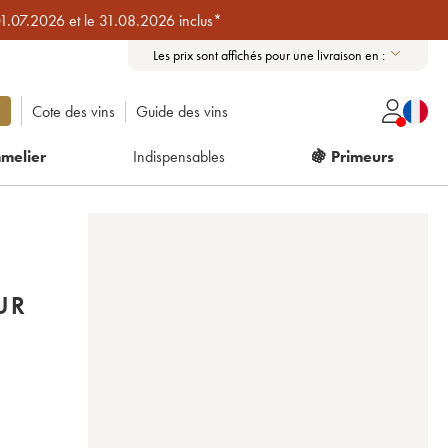
01.07.2026 et le 31.08.2026 inclus*
Les prix sont affichés pour une livraison en :
Cote des vins
Guide des vins
melier
Indispensables
🍇 Primeurs
UR