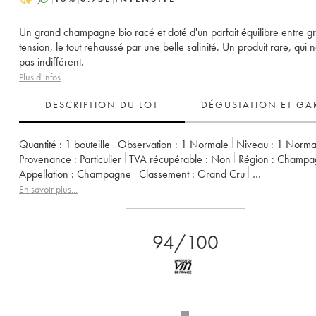
Un grand champagne bio racé et doté d'un parfait équilibre entre gr
tension, le tout rehaussé par une belle salinité. Un produit rare, qui n
pas indifférent.
Plus d'infos
DESCRIPTION DU LOT
DÉGUSTATION ET GA
Quantité :
1 bouteille
Observation :
1 Normale
Niveau :
1
Norma
Provenance :
particulier
TVA récupérable :
non
Région :
Champa
Appellation :
Champagne
Classement :
Grand Cru
Propriétaire :
Elise Bougy
En savoir plus...
94/100