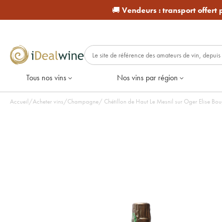
🚚
Vendeurs :
transport offert
Tous nos vins
Nos vins par région
Accueil
/
Acheter vins
/
Champagne
/
Chétillon de Haut Le Mesnil sur Oger Elise Boug