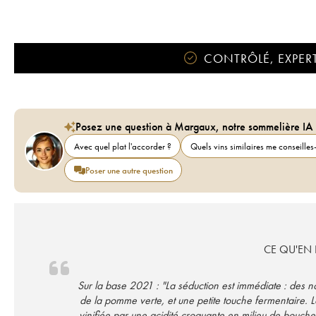
CONTRÔLÉ, EXPERT
Posez une question à Margaux, notre sommelière IA
Avec quel plat l'accorder ?
Quels vins similaires me conseilles-
Poser une autre question
CE QU'EN D
Sur la base 2021 : "La séduction est immédiate : des 
de la pomme verte, et une petite touche fermentaire. L
vinifiée par une acidité croquante en milieu de bouche