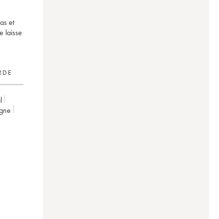
as et
e laisse
RDE
l
gne