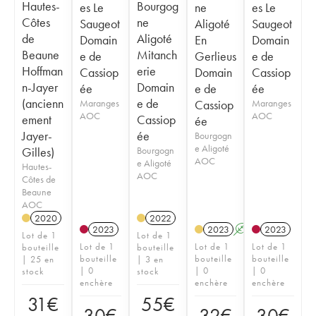
Hautes-
Bourgog
es Le
ne
es Le
Côtes
ne
Saugeot
Aligoté
Saugeot
de
Aligoté
Domain
En
Domain
Beaune
Mitanch
e de
Gerlieus
e de
Hoffman
erie
Cassiop
Domain
Cassiop
n-Jayer
Domain
ée
e de
ée
(ancienn
e de
Maranges
Cassiop
Maranges
AOC
AOC
ement
Cassiop
ée
Jayer-
ée
Bourgogn
e Aligoté
Gilles)
Bourgogn
AOC
e Aligoté
Hautes-
AOC
Côtes de
Beaune
AOC
2020
2022
2023
2023
A
K
2023
Lot de 1
Lot de 1
Lot de 1
Lot de 1
Lot de 1
bouteille
bouteille
bouteille
bouteille
bouteille
| 25 en
| 3 en
| 0
| 0
| 0
stock
stock
enchère
enchère
enchère
31
€
55
€
30
€
32
€
30
€