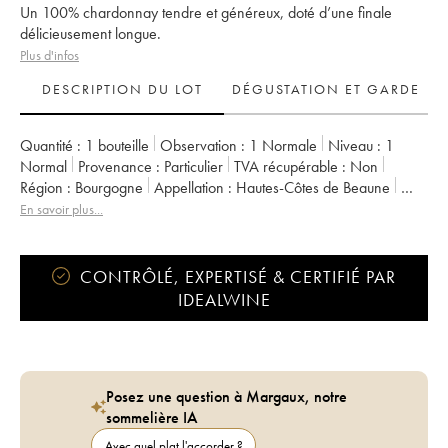
Un 100% chardonnay tendre et généreux, doté d’une finale
délicieusement longue.
Plus d'infos
DESCRIPTION DU LOT
DÉGUSTATION ET GARDE
Quantité :
1 bouteille
Observation :
1 Normale
Niveau :
1
Normal
Provenance :
particulier
TVA récupérable :
non
Région :
Bourgogne
Appellation :
Hautes-Côtes de Beaune
Propriétaire :
Domaine de Cassiopée
En savoir plus...
CONTRÔLÉ, EXPERTISÉ & CERTIFIÉ PAR
IDEALWINE
Posez une question à Margaux, notre
sommelière IA
Avec quel plat l'accorder ?