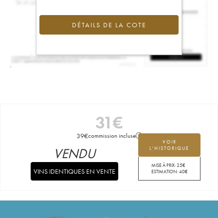
DÉTAILS DE LA COTE
31
€
39
€
commission incluse
VOIR
VENDU
L'HISTORIQUE
MISE À PRIX:
25
€
VINS IDENTIQUES EN VENTE
ESTIMATION:
40
€