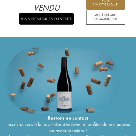
VOIR
VENDU
L'HISTORIQUE
MISE À PRIX:
60
€
VINS IDENTIQUES EN VENTE
ESTIMATION:
80
€
Restons en
contact
Inscrivez-vous à la newsletter iDealwine et profitez de nos pépites
en avant-première !