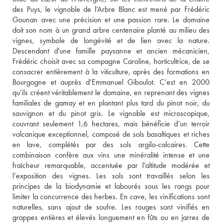
des Puys, le vignoble de l’Arbre Blanc est mené par Frédéric 
Gounan avec une précision et une passion rare. Le domaine 
doit son nom à un grand arbre centenaire planté au milieu des 
vignes, symbole de longévité et de lien avec la nature. 
Descendant d'une famille paysanne et ancien mécanicien, 
Frédéric choisit avec sa compagne Caroline, horticultrice, de se 
consacrer entièrement à la viticulture, après des formations en 
Bourgogne et auprès d’Emmanuel Giboulot. C’est en 2000 
qu’ils créent véritablement le domaine, en reprenant des vignes 
familiales de gamay et en plantant plus tard du pinot noir, du 
sauvignon et du pinot gris. Le vignoble est microscopique, 
couvrant seulement 1,6 hectares, mais bénéficie d’un terroir 
volcanique exceptionnel, composé de sols basaltiques et riches 
en lave, complétés par des sols argilo-calcaires. Cette 
combinaison confère aux vins une minéralité intense et une 
fraîcheur remarquable, accentuée par l’altitude modérée et 
l’exposition des vignes. Les sols sont travaillés selon les 
principes de la biodynamie et labourés sous les rangs pour 
limiter la concurrence des herbes. En cave, les vinifications sont 
naturelles, sans ajout de soufre. Les rouges sont vinifiés en 
grappes entières et élevés longuement en fûts ou en jarres de 