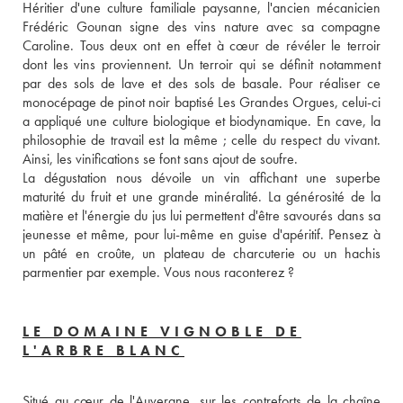
Héritier d'une culture familiale paysanne, l'ancien mécanicien 
Frédéric Gounan signe des vins nature avec sa compagne 
Caroline. Tous deux ont en effet à cœur de révéler le terroir 
dont les vins proviennent. Un terroir qui se définit notamment 
par des sols de lave et des sols de basale. Pour réaliser ce 
monocépage de pinot noir baptisé Les Grandes Orgues, celui-ci 
a appliqué une culture biologique et biodynamique. En cave, la 
philosophie de travail est la même ; celle du respect du vivant. 
Ainsi, les vinifications se font sans ajout de soufre. 
La dégustation nous dévoile un vin affichant une superbe 
maturité du fruit et une grande minéralité. La générosité de la 
matière et l'énergie du jus lui permettent d'être savourés dans sa 
jeunesse et même, pour lui-même en guise d'apéritif. Pensez à 
un pâté en croûte, un plateau de charcuterie ou un hachis 
parmentier par exemple. Vous nous raconterez ?
LE DOMAINE VIGNOBLE DE
L'ARBRE BLANC
Situé au cœur de l'Auvergne, sur les contreforts de la chaîne 