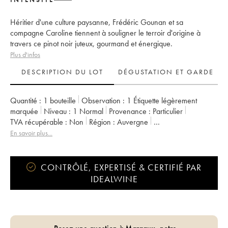
Héritier d'une culture paysanne, Frédéric Gounan et sa
compagne Caroline tiennent à souligner le terroir d'origine à
travers ce pinot noir juteux, gourmand et énergique.
Plus d'infos
DESCRIPTION DU LOT
DÉGUSTATION ET GARDE
Quantité :
1 bouteille
Observation :
1 Étiquette légèrement
marquée
Niveau :
1
Normal
Provenance :
particulier
TVA récupérable :
non
Région :
Auvergne
Appellation :
Vin de France
En savoir plus...
Propriétaire :
Vignoble de l'Arbre Blanc
CONTRÔLÉ, EXPERTISÉ & CERTIFIÉ PAR
IDEALWINE