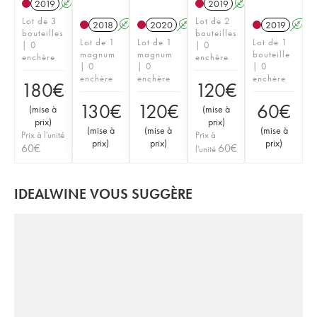
2019
A
K
2019
A
K
Lot de 3
Lot de 2
2018
A
K
2020
A
K
2019
A
bouteilles
bouteilles
Lot de 1
Lot de 1
Lot de 1
| 0
| 0
magnum
magnum
bouteille
enchère
enchère
| 0
| 0
| 0
enchère
enchère
enchère
180
€
120
€
130
€
120
€
60
€
(
mise à
(
mise à
prix
)
prix
)
(
mise à
(
mise à
(
mise à
Prix à l'unité
Prix à
prix
)
prix
)
prix
)
60
€
60
€
l'unité
IDEALWINE VOUS SUGGÈRE