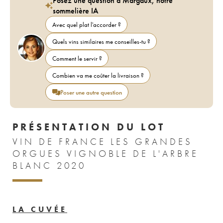
Posez une question à Margaux, notre
sommelière IA
Avec quel plat l'accorder ?
Quels vins similaires me conseilles-tu ?
Comment le servir ?
Combien va me coûter la livraison ?
Poser une autre question
PRÉSENTATION DU LOT
VIN DE FRANCE LES GRANDES
ORGUES VIGNOBLE DE L'ARBRE
BLANC 2020
LA CUVÉE