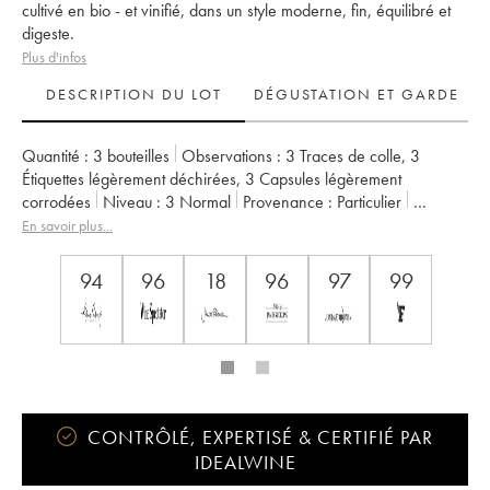
cultivé en bio - et vinifié, dans un style moderne, fin, équilibré et
digeste.
Plus d'infos
DESCRIPTION DU LOT
DÉGUSTATION ET GARDE
Quantité :
3 bouteilles
Observations :
3 Traces de colle
,
3
Étiquettes légèrement déchirées
,
3 Capsules légèrement
corrodées
Niveau :
3
Normal
Provenance :
particulier
TVA récupérable :
non
Région :
Bordeaux
En savoir plus...
Appellation :
Sauternes
Classement :
1er Grand Cru Classé
Propriétaire :
Château Guiraud
94
96
18
96
97
99
CONTRÔLÉ, EXPERTISÉ & CERTIFIÉ PAR
IDEALWINE