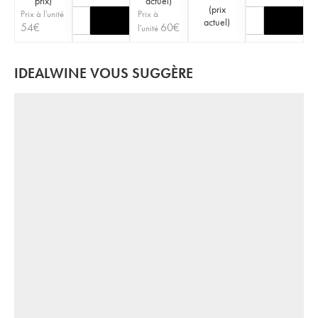
prix
)
actuel
)
(
prix
Prix à l'unité
Prix à
actuel
)
54
€
60
€
l'unité
IDEALWINE VOUS SUGGÈRE