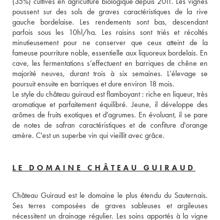
(35%) cultivés en agriculture biologique depuis 2011. Les vignes 
poussent sur des sols de graves caractéristiques de la rive 
gauche bordelaise. Les rendements sont bas, descendant 
parfois sous les 10hl/ha. Les raisins sont triés et récoltés 
minutieusement pour ne conserver que ceux atteint de la 
fameuse pourriture noble, essentielle aux liquoreux bordelais. En 
cave, les fermentations s’effectuent en barriques de chêne en 
majorité neuves, durant trois à six semaines. L’élevage se 
poursuit ensuite en barriques et dure environ 18 mois. 
Le style du château guiraud est flamboyant : riche en liqueur, très 
aromatique et parfaitement équilibré. Jeune, il développe des 
arômes de fruits exotiques et d'agrumes. En évoluant, il se pare 
de notes de safran caractéristiques et de confiture d'orange 
amère. C'est un superbe vin qui vieillit avec grâce.
LE DOMAINE CHÂTEAU GUIRAUD
Château Guiraud est le domaine le plus étendu du Sauternais. 
Ses terres composées de graves sableuses et argileuses 
nécessitent un drainage régulier. Les soins apportés à la vigne 