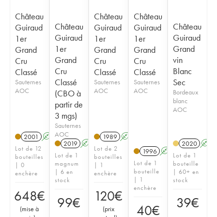
Château
Château
Château
Château
Château
Guiraud
Guiraud
Guiraud
Guiraud
Guiraud
1er
1er
1er
1er
Grand
Grand
Grand
Grand
Grand
vin
Cru
Cru
Cru
Cru
Blanc
Classé
Classé
Classé
Classé
Sec
Sauternes
Sauternes
Sauternes
AOC
AOC
AOC
(CBO à
Bordeaux
blanc
partir de
AOC
3 mgs)
Sauternes
AOC
2001
A
T
1989
A
2019
A
T
2020
A
Lot de 12
Lot de 2
1996
A
Lot de 1
Lot de 1
bouteilles
bouteilles
Lot de 1
magnum
bouteille
| 0
| 1
bouteille
| 6 en
| 60+ en
enchère
enchère
| 1
stock
stock
enchère
648
€
120
€
99
€
39
€
40
€
(
mise à
(
prix