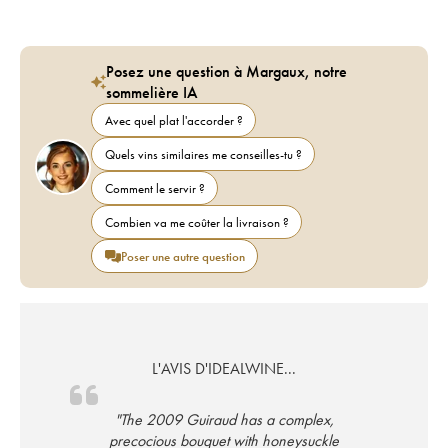
Posez une question à Margaux, notre
sommelière IA
Avec quel plat l'accorder ?
Quels vins similaires me conseilles-tu ?
Comment le servir ?
Combien va me coûter la livraison ?
Poser une autre question
L'AVIS D'IDEALWINE...
"The 2009 Guiraud has a complex,
precocious bouquet with honeysuckle