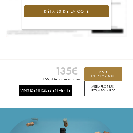
DÉTAILS DE LA COTE
135
€
VOIR
L'HISTORIQUE
169,83
€
commission incluse
MISE À PRIX:
135
€
VINS IDENTIQUES EN VENTE
ESTIMATION:
180
€