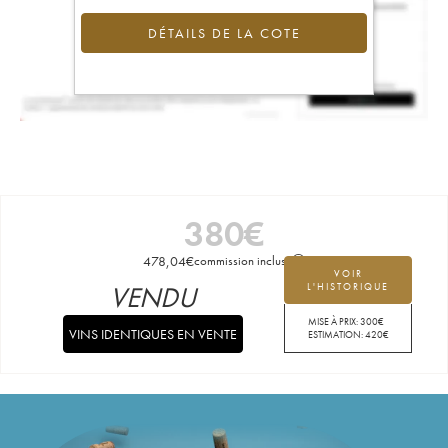
DÉTAILS DE LA COTE
380
€
478,04
€
commission incluse
VOIR
VENDU
L'HISTORIQUE
MISE À PRIX:
300
€
VINS IDENTIQUES EN VENTE
ESTIMATION:
420
€