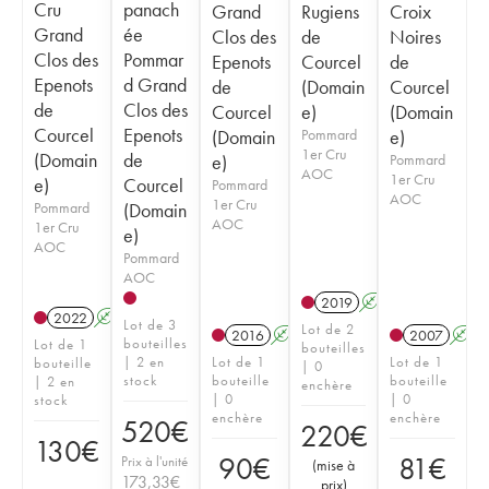
Cru
panach
Grand
Rugiens
Croix
Grand
ée
Clos des
de
Noires
Clos des
Pommar
Epenots
Courcel
de
Epenots
d Grand
de
(Domain
Courcel
de
Clos des
Courcel
e)
(Domain
Courcel
Epenots
(Domain
Pommard
e)
1er Cru
(Domain
de
e)
Pommard
AOC
1er Cru
e)
Courcel
Pommard
AOC
1er Cru
Pommard
(Domain
AOC
1er Cru
e)
AOC
Pommard
AOC
2019
A
2022
A
Lot de 3
Lot de 2
2016
A
2007
A
bouteilles
Lot de 1
bouteilles
| 2 en
Lot de 1
Lot de 1
bouteille
| 0
stock
bouteille
bouteille
| 2 en
enchère
| 0
| 0
stock
enchère
enchère
520
€
220
€
130
€
90
€
81
€
Prix à l'unité
(
mise à
173,33
€
prix
)