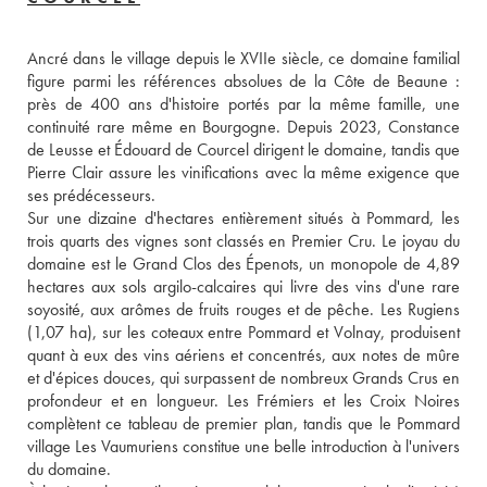
Ancré dans le village depuis le XVIIe siècle, ce domaine familial 
figure parmi les références absolues de la Côte de Beaune : 
près de 400 ans d'histoire portés par la même famille, une 
continuité rare même en Bourgogne. Depuis 2023, Constance 
de Leusse et Édouard de Courcel dirigent le domaine, tandis que 
Pierre Clair assure les vinifications avec la même exigence que 
ses prédécesseurs.

Sur une dizaine d'hectares entièrement situés à Pommard, les 
trois quarts des vignes sont classés en Premier Cru. Le joyau du 
domaine est le Grand Clos des Épenots, un monopole de 4,89 
hectares aux sols argilo-calcaires qui livre des vins d'une rare 
soyosité, aux arômes de fruits rouges et de pêche. Les Rugiens 
(1,07 ha), sur les coteaux entre Pommard et Volnay, produisent 
quant à eux des vins aériens et concentrés, aux notes de mûre 
et d'épices douces, qui surpassent de nombreux Grands Crus en 
profondeur et en longueur. Les Frémiers et les Croix Noires 
complètent ce tableau de premier plan, tandis que le Pommard 
village Les Vaumuriens constitue une belle introduction à l'univers 
du domaine.
