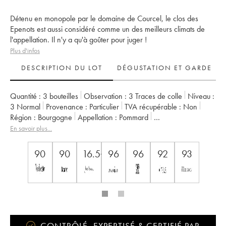
Détenu en monopole par le domaine de Courcel, le clos des
Epenots est aussi considéré comme un des meilleurs climats de
l'appellation. Il n'y a qu'à goûter pour juger !
Plus d'infos
DESCRIPTION DU LOT
DÉGUSTATION ET GARDE
Quantité :
3 bouteilles
Observation :
3 Traces de colle
Niveau :
3
Normal
Provenance :
particulier
TVA récupérable :
non
Région :
Bourgogne
Appellation :
Pommard
Classement :
1er Cru
Propriétaire :
de Courcel (Domaine)
En savoir plus...
90
90
16.5+
96
96
92
93
CONTRÔLÉ, EXPERTISÉ & CERTIFIÉ PAR