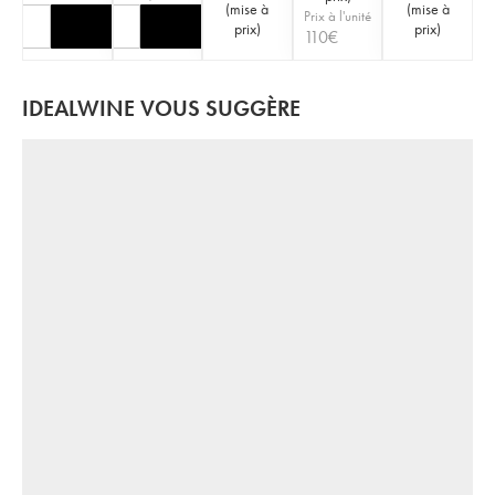
(
mise à
(
mise à
Prix à l'unité
prix
)
prix
)
110
€
IDEALWINE VOUS SUGGÈRE