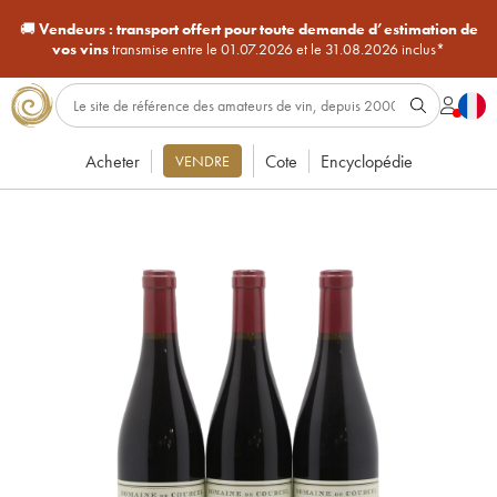
🚚
Vendeurs :
transport offert pour toute demande d’estimation de
vos vins
transmise entre le 01.07.2026 et le 31.08.2026 inclus*
Acheter
Cote
Encyclopédie
VENDRE