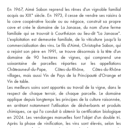
En 1967, Aimé Sabon reprend les rênes d'un vignoble familial 
acquis au XIX° siècle. En 1973, il cesse de vendre ses raisins à 
la cave coopérative locale ou au négoce, construit sa propre 
cave et crée le domaine de La Janasse, du nom d'une ferme 
familiale qui se trouvait à Courthézon au lieu-dit "La Janasse". 
L'exploitation est demeurée familiale, de la viticulture jusqu’à la 
commercialisation des vins. Le fils d'Aimé, Christophe Sabon, qui 
a rejoint son père en 1991, se trouve désormais à la tête d'un 
domaine de 90 hectares de vignes, qui comprend une 
soixantaine de parcelles réparties sur les appellations 
Châteauneuf-du-Pape, Côtes-du-Rhône, Côtes-du-Rhône 
villages, mais aussi Vin de Pays de la Principauté d'Orange et 
Vin de table. 
Les meilleurs soins sont apportés au travail de la vigne, dans le 
respect de chaque terroir, de chaque parcelle. Le domaine 
applique depuis longtemps les principes de la culture raisonnée, 
en arrêtant notamment l'utilisation de désherbants et produits 
chimiques, ce qui l'a conduit à obtenir la certification biologique 
en 2024. Les vendanges manuelles font l'objet d'un double tri. 
Après la phase de vinification, les vins sont élevés, selon les 