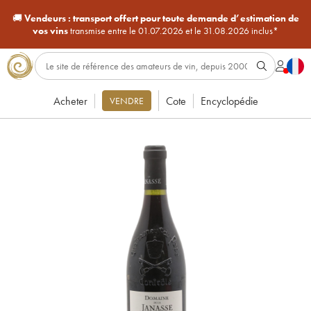
🚚
Vendeurs :
transport offert pour toute demande d’estimation de
vos vins
transmise entre le 01.07.2026 et le 31.08.2026 inclus*
Acheter
Cote
Encyclopédie
VENDRE