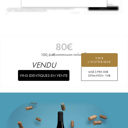
80
€
100,64
€
commission incluse
VOIR
VENDU
L'HISTORIQUE
MISE À PRIX:
80
€
VINS IDENTIQUES EN VENTE
ESTIMATION:
110
€