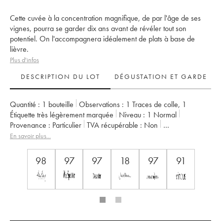
Cette cuvée à la concentration magnifique, de par l'âge de ses
vignes, pourra se garder dix ans avant de révéler tout son
potentiel. On l'accompagnera idéalement de plats à base de
lièvre.
Plus d'infos
DESCRIPTION DU LOT
DÉGUSTATION ET GARDE
Quantité :
1 bouteille
Observations :
1 Traces de colle
,
1
Étiquette très légèrement marquée
Niveau :
1
Normal
Provenance :
particulier
TVA récupérable :
non
Région :
Vallée du Rhône
Appellation :
Châteauneuf-du-Pape
En savoir plus...
Propriétaire :
La Janasse (Domaine de)
98
97
97
18
97
91