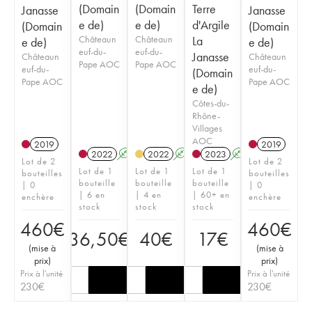
(Domain
(Domain
Terre
Janasse
Janasse
e de)
e de)
d'Argile
(Domain
(Domain
Châteaun
Châteaun
La
e de)
e de)
euf-du-
euf-du-
Janasse
Châteaun
Châteaun
Pape AOC
Pape AOC
euf-du-
euf-du-
(Domain
Pape AOC
Pape AOC
e de)
Côtes-du-
Rhône-
Villages
AOC
2019
2019
2022
A
2022
A
2023
A
Lot de 2
Lot de 2
Lot de 1
Lot de 1
Lot de 1
bouteilles
bouteilles
bouteille
bouteille
bouteille
| 0
| 0
| 6 en
| 4 en
| 60+ en
enchère
enchère
stock
stock
stock
460
€
460
€
36,50
€
40
€
17
€
(
mise à
(
mise à
prix
)
prix
)
Prix à l'unité
Prix à l'unité
230
€
230
€