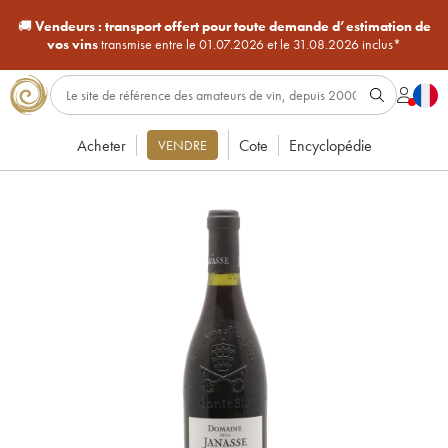
🚚
Vendeurs :
transport offert pour toute demande d’estimation de
vos vins
transmise entre le 01.07.2026 et le 31.08.2026 inclus*
Acheter
Cote
Encyclopédie
VENDRE