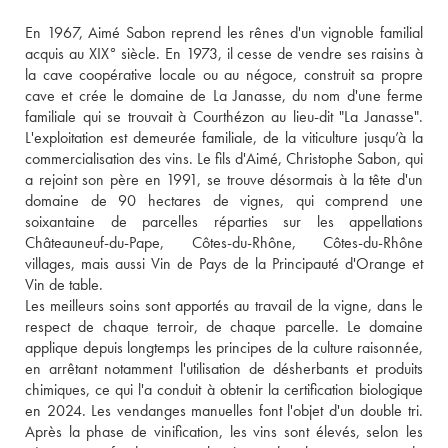
En 1967, Aimé Sabon reprend les rênes d'un vignoble familial 
acquis au XIX° siècle. En 1973, il cesse de vendre ses raisins à 
la cave coopérative locale ou au négoce, construit sa propre 
cave et crée le domaine de La Janasse, du nom d'une ferme 
familiale qui se trouvait à Courthézon au lieu-dit "La Janasse". 
L'exploitation est demeurée familiale, de la viticulture jusqu’à la 
commercialisation des vins. Le fils d'Aimé, Christophe Sabon, qui 
a rejoint son père en 1991, se trouve désormais à la tête d'un 
domaine de 90 hectares de vignes, qui comprend une 
soixantaine de parcelles réparties sur les appellations 
Châteauneuf-du-Pape, Côtes-du-Rhône, Côtes-du-Rhône 
villages, mais aussi Vin de Pays de la Principauté d'Orange et 
Vin de table. 
Les meilleurs soins sont apportés au travail de la vigne, dans le 
respect de chaque terroir, de chaque parcelle. Le domaine 
applique depuis longtemps les principes de la culture raisonnée, 
en arrêtant notamment l'utilisation de désherbants et produits 
chimiques, ce qui l'a conduit à obtenir la certification biologique 
en 2024. Les vendanges manuelles font l'objet d'un double tri. 
Après la phase de vinification, les vins sont élevés, selon les 