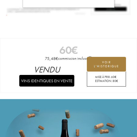
60
€
75,48
€
commission incluse
VOIR
VENDU
L'HISTORIQUE
MISE À PRIX:
60
€
VINS IDENTIQUES EN VENTE
ESTIMATION:
80
€