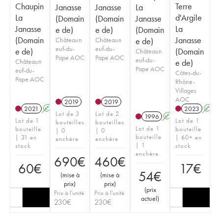
Chaupin
Terre
Janasse
Janasse
La
La
d'Argile
(Domain
(Domain
Janasse
Janasse
La
e de)
e de)
(Domain
(Domain
Janasse
Châteaun
Châteaun
e de)
euf-du-
euf-du-
e de)
(Domain
Châteaun
Pape AOC
Pape AOC
euf-du-
Châteaun
e de)
Pape AOC
euf-du-
Côtes-du-
Pape AOC
Rhône-
Villages
AOC
2019
2019
2021
A
2023
A
Lot de 3
Lot de 2
1996
A
Lot de 1
Lot de 1
bouteilles
bouteilles
Lot de 1
bouteille
bouteille
| 0
| 0
bouteille
| 31 en
| 60+ en
enchère
enchère
| 1
stock
stock
enchère
690
€
460
€
60
€
17
€
54
€
(
mise à
(
mise à
prix
)
prix
)
(
prix
Prix à l'unité
Prix à l'unité
actuel
)
230
€
230
€