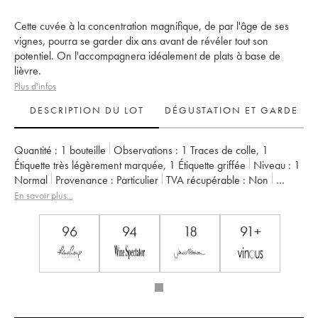
Cette cuvée à la concentration magnifique, de par l'âge de ses
vignes, pourra se garder dix ans avant de révéler tout son
potentiel. On l'accompagnera idéalement de plats à base de
lièvre.
Plus d'infos
DESCRIPTION DU LOT
DÉGUSTATION ET GARDE
Quantité :
1 bouteille
Observations :
1 Traces de colle
,
1
Étiquette très légèrement marquée
,
1 Étiquette griffée
Niveau :
1
Normal
Provenance :
particulier
TVA récupérable :
non
Région :
Vallée du Rhône
Appellation :
Châteauneuf-du-Pape
En savoir plus...
Propriétaire :
La Janasse (Domaine de)
96
94
18
91+