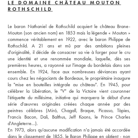
LE DOMAINE CHÂTEAU MOUTON
ROTHSCHILD
Le baron Nathaniel de Rothschild acquiert le château Brane-
Mouton (son ancien nom) en 1853 mais la légende « Mouton » 
commence véritablement en 1922, avec le baron Philippe de 
Rothschild. A 21 ans et mû par des ambitions pleines 
d'originalité, il décide de consacrer sa vie à forger pour le cru 
une identité et une renommée mondiale, laquelle, dès ses 
premières heures, a rayonné sur l'image du bordelais dans son 
ensemble. En 1924, face aux nombreuses déviances ayant 
cours chez les négociants de Bordeaux, le propriétaire inaugure 
la "mise en bouteilles intégrale au château". En 1945, pour 
célébrer la Libération, le "V" de la Victoire vient couronner 
l'étiquette du millésime, initiative qui marquera le début d'une 
série d'œuvres originales créées chaque année par des 
peintres célèbres (Miró, Chagall, Braque, Picasso, Tàpies, 
Francis Bacon, Dali, Balthus, Jeff Koons, le Prince Charles 
d'Angleterre...). 
En 1973, alors qu'aucune modification n'a jamais été accordée 
dans le classement de 1855, le Baron Philippe en obtient - non 