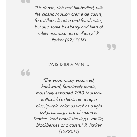
"It is dense, rich and full-bodied, with
the classic Mouton creme de cassis,
forest floor, licorice and floral notes,
but also some blueberry and hints of
subtle espresso and mulberry." R.
Parker (02/2013)
L'AVIS D'IDEALWINE...
"The enormously endowed,
backward, ferociously tannic,
massively extracted 2010 Mouton-
Rothschild exhibits an opaque
blue/purple color as well as a tight
but promising nose of incense,
licorice, lead pencil shavings, vanilla,
blackberries and cassis." R. Parker
(12/2014)