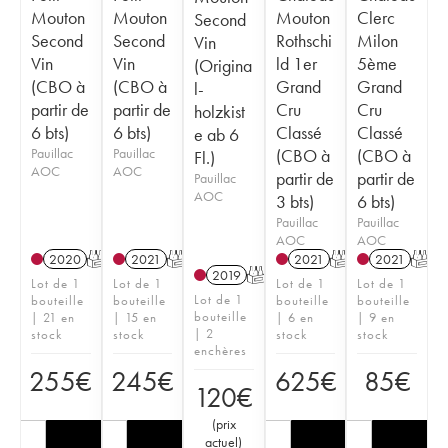
Mouton
Mouton
Mouton
Clerc
Second
Second
Second
Rothschi
Milon
Vin
Vin
Vin
ld 1er
5ème
(Origina
(CBO à
(CBO à
Grand
Grand
l-
partir de
partir de
Cru
Cru
holzkist
6 bts)
6 bts)
Classé
Classé
e ab 6
Pauillac
Pauillac
(CBO à
(CBO à
Fl.)
AOC
AOC
partir de
partir de
Pauillac
AOC
3 bts)
6 bts)
Pauillac
Pauillac
AOC
AOC
2020
T
2021
T
2021
T
2021
T
2019
T
Lot de 1
Lot de 1
Lot de 1
Lot de 1
Lot de 1
bouteille
bouteille
bouteille
bouteille
bouteille
| 21 en
| 15 en
| 6 en
| 9 en
| 2
stock
stock
stock
stock
enchères
255
€
245
€
625
€
85
€
120
€
(
prix
actuel
)