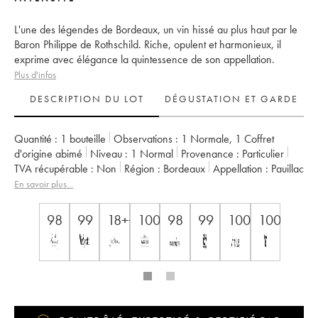
L'une des légendes de Bordeaux, un vin hissé au plus haut par le
Baron Philippe de Rothschild. Riche, opulent et harmonieux, il
exprime avec élégance la quintessence de son appellation.
Plus d'infos
DESCRIPTION DU LOT
DÉGUSTATION ET GARDE
Quantité :
1 bouteille
Observations :
1 Normale
,
1 Coffret
d'origine abimé
Niveau :
1
Normal
Provenance :
particulier
TVA récupérable :
non
Région :
Bordeaux
Appellation :
Pauillac
Classement :
1er Grand Cru Classé
En savoir plus...
Propriétaire :
Famille Rothschild
98
99
18++
100
98
99
100
100