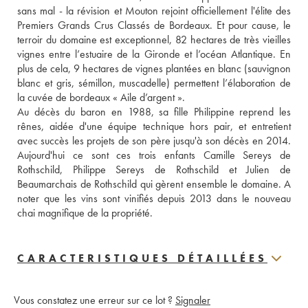
sans mal - la révision et Mouton rejoint officiellement l'élite des 
Premiers Grands Crus Classés de Bordeaux. Et pour cause, le 
terroir du domaine est exceptionnel, 82 hectares de très vieilles 
vignes entre l’estuaire de la Gironde et l’océan Atlantique. En 
plus de cela, 9 hectares de vignes plantées en blanc (sauvignon 
blanc et gris, sémillon, muscadelle) permettent l’élaboration de 
la cuvée de bordeaux « Aile d’argent ».
Au décès du baron en 1988, sa fille Philippine reprend les 
rênes, aidée d'une équipe technique hors pair, et entretient 
avec succès les projets de son père jusqu'à son décès en 2014. 
Aujourd'hui ce sont ces trois enfants Camille Sereys de 
Rothschild, Philippe Sereys de Rothschild et Julien de 
Beaumarchais de Rothschild qui gèrent ensemble le domaine. A 
noter que les vins sont vinifiés depuis 2013 dans le nouveau 
chai magnifique de la propriété.
CARACTERISTIQUES DÉTAILLÉES
Vous constatez une erreur sur ce lot ?
Signaler