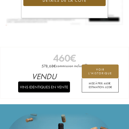
DÉTAILS DE LA COTE
460
€
578,68
€
commission incluse
VOIR
VENDU
L'HISTORIQUE
MISE À PRIX:
460
€
VINS IDENTIQUES EN VENTE
ESTIMATION:
620
€