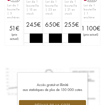
Lot de 1
Lot de 1
Lot de 1
Lot de 1
Lot de 1
bouteille
bouteille
bouteille
bouteille
bouteille
| 15 en
| 23 en
| 21 en
| 3
| 1
stock
stock
stock
enchères
enchère
245
€
650
€
255
€
51
€
1 100
€
(
prix
(
prix actuel
)
actuel
)
Accès gratuit et illimité
aux statistiques de plus de 150 000 cotes
DÉTAILS DE LA COTE