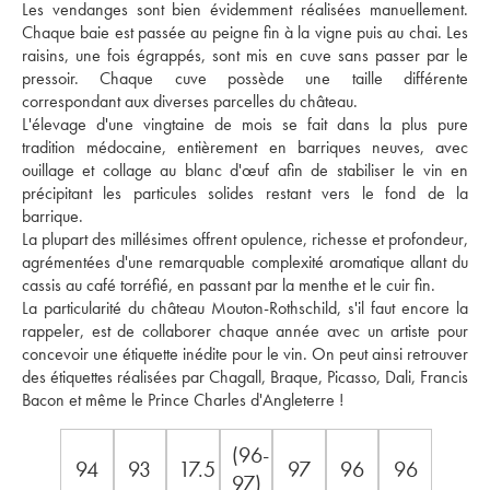
Les vendanges sont bien évidemment réalisées manuellement. 
Chaque baie est passée au peigne fin à la vigne puis au chai. Les 
raisins, une fois égrappés, sont mis en cuve sans passer par le 
pressoir. Chaque cuve possède une taille différente 
correspondant aux diverses parcelles du château. 
L'élevage d'une vingtaine de mois se fait dans la plus pure 
tradition médocaine, entièrement en barriques neuves, avec 
ouillage et collage au blanc d'œuf afin de stabiliser le vin en 
précipitant les particules solides restant vers le fond de la 
barrique. 
La plupart des millésimes offrent opulence, richesse et profondeur, 
agrémentées d'une remarquable complexité aromatique allant du 
cassis au café torréfié, en passant par la menthe et le cuir fin. 
La particularité du château Mouton-Rothschild, s'il faut encore la 
rappeler, est de collaborer chaque année avec un artiste pour 
concevoir une étiquette inédite pour le vin. On peut ainsi retrouver 
des étiquettes réalisées par Chagall, Braque, Picasso, Dali, Francis 
Bacon et même le Prince Charles d'Angleterre !
(96-
94
93
17.5
97
96
96
97)