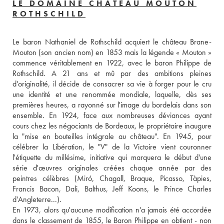
LE DOMAINE CHÂTEAU MOUTON
ROTHSCHILD
Le baron Nathaniel de Rothschild acquiert le château Brane-
Mouton (son ancien nom) en 1853 mais la légende « Mouton » 
commence véritablement en 1922, avec le baron Philippe de 
Rothschild. A 21 ans et mû par des ambitions pleines 
d'originalité, il décide de consacrer sa vie à forger pour le cru 
une identité et une renommée mondiale, laquelle, dès ses 
premières heures, a rayonné sur l'image du bordelais dans son 
ensemble. En 1924, face aux nombreuses déviances ayant 
cours chez les négociants de Bordeaux, le propriétaire inaugure 
la "mise en bouteilles intégrale au château". En 1945, pour 
célébrer la Libération, le "V" de la Victoire vient couronner 
l'étiquette du millésime, initiative qui marquera le début d'une 
série d'œuvres originales créées chaque année par des 
peintres célèbres (Miró, Chagall, Braque, Picasso, Tàpies, 
Francis Bacon, Dali, Balthus, Jeff Koons, le Prince Charles 
d'Angleterre...). 
En 1973, alors qu'aucune modification n'a jamais été accordée 
dans le classement de 1855, le Baron Philippe en obtient - non 