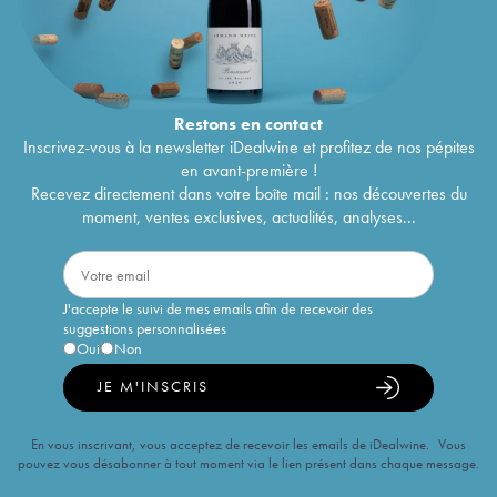
Restons en
contact
Inscrivez-vous à la newsletter iDealwine et profitez de nos pépites
en avant-première !
Recevez directement dans votre boîte mail : nos découvertes du
moment, ventes exclusives, actualités, analyses...
J'accepte le suivi de mes emails afin de recevoir des
suggestions personnalisées
Oui
Non
JE M'INSCRIS
En vous inscrivant, vous acceptez de recevoir les emails de iDealwine. Vous
pouvez vous désabonner à tout moment via le lien présent dans chaque message.