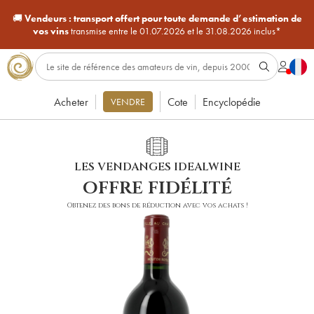
🚚
Vendeurs :
transport offert pour toute demande d’estimation de
vos vins
transmise entre le 01.07.2026 et le 31.08.2026 inclus*
Acheter
Cote
Encyclopédie
VENDRE
LES VENDANGES IDEALWINE
offre fidélité
Obtenez des bons de réduction avec vos achats !