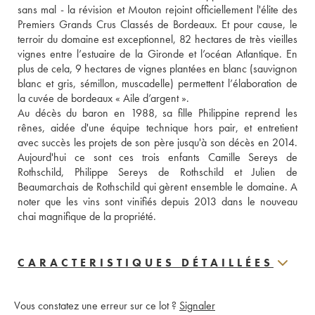
sans mal - la révision et Mouton rejoint officiellement l'élite des 
Premiers Grands Crus Classés de Bordeaux. Et pour cause, le 
terroir du domaine est exceptionnel, 82 hectares de très vieilles 
vignes entre l’estuaire de la Gironde et l’océan Atlantique. En 
plus de cela, 9 hectares de vignes plantées en blanc (sauvignon 
blanc et gris, sémillon, muscadelle) permettent l’élaboration de 
la cuvée de bordeaux « Aile d’argent ».
Au décès du baron en 1988, sa fille Philippine reprend les 
rênes, aidée d'une équipe technique hors pair, et entretient 
avec succès les projets de son père jusqu'à son décès en 2014. 
Aujourd'hui ce sont ces trois enfants Camille Sereys de 
Rothschild, Philippe Sereys de Rothschild et Julien de 
Beaumarchais de Rothschild qui gèrent ensemble le domaine. A 
noter que les vins sont vinifiés depuis 2013 dans le nouveau 
chai magnifique de la propriété.
CARACTERISTIQUES DÉTAILLÉES
Vous constatez une erreur sur ce lot ?
Signaler