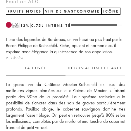
Pauillac AOC
FRUITS NOIRS
VIN DE GASTRONOMIE
ICÔNE
T
13
%
0.75
L
INTENSITÉ
L'une des légendes de Bordeaux, un vin hissé au plus haut par le
Baron Philippe de Rothschild. Riche, opulent et harmonieux, il
exprime avec élégance la quintessence de son appellation.
Plus d'infos
LA CUVÉE
DÉGUSTATION ET GARDE
Le grand vin du Château Mouton-Rothschild est issu des 
meilleures vignes plantées sur le « Plateau de Mouton » faisant 
partie des 90ha de la propriété. Leur système racinaire a la 
possibilité de s'ancrer dans des sols de graves particulièrement 
profonds. Pauillac oblige, le cabernet sauvignon domine très 
largement l'assemblage. On peut en retrouver jusqu'à 80% selon 
les millésimes, complétés par du merlot et une touche de cabernet 
franc et de petit verdot. 