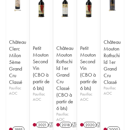
Château
Château
Petit
Château
Petit
Clerc
Mouton
Mouton
Mouton
Mouton
Milon
Rothschi
Second
Rothschi
Second
5ème
ld 1er
Vin
ld 1er
Vin
Grand
Grand
(CBO à
Grand
(CBO à
Cru
Cru
partir de
Cru
partir de
Classé
Classé
6 bts)
Classé
6 bts)
Pauillac
Pauillac
AOC
AOC
Pauillac
(CBO à
Pauillac
AOC
AOC
partir de
6 bts)
Pauillac
AOC
2021
T
2018
T
2020
T
1995
2000