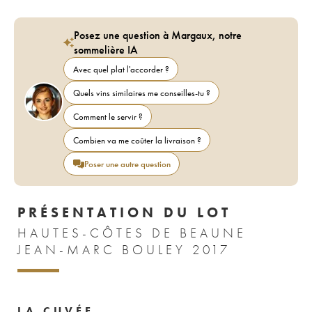
Posez une question à Margaux, notre
sommelière IA
Avec quel plat l'accorder ?
Quels vins similaires me conseilles-tu ?
Comment le servir ?
Combien va me coûter la livraison ?
Poser une autre question
PRÉSENTATION DU LOT
HAUTES-CÔTES DE BEAUNE
JEAN-MARC BOULEY 2017
LA CUVÉE