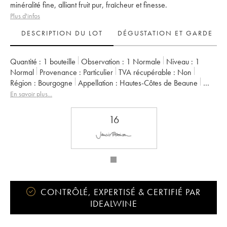
minéralité fine, alliant fruit pur, fraîcheur et finesse.
Plus d'infos
DESCRIPTION DU LOT
DÉGUSTATION ET GARDE
Quantité :
1 bouteille
Observation :
1 Normale
Niveau :
1
Normal
Provenance :
particulier
TVA récupérable :
non
Région :
Bourgogne
Appellation :
Hautes-Côtes de Beaune
Propriétaire :
Jean-Marc Bouley
En savoir plus...
16
CONTRÔLÉ, EXPERTISÉ & CERTIFIÉ PAR
IDEALWINE