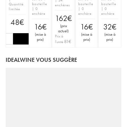
| 34
bouteille
bouteille
bouteille
Quantité
enchères
| 0
| 0
| 0
limitée
enchère
enchère
enchère
162
€
48
€
16
€
16
€
32
€
(
prix
actuel
)
(
mise à
(
mise à
(
mise à
Prix à
prix
)
prix
)
prix
)
81
€
l'unité
IDEALWINE VOUS SUGGÈRE