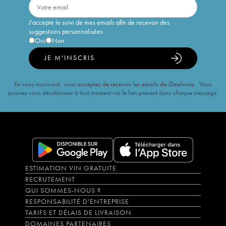
J'accepte le suivi de mes emails afin de recevoir des
suggestions personnalisées
Oui
Non
JE M'INSCRIS
En vous inscrivant, vous acceptez de recevoir les emails de iDealwine. Vous
pouvez vous désabonner à tout moment via le lien présent dans chaque message.
ESTIMATION VIN GRATUITE
RECRUTEMENT
QUI SOMMES-NOUS ?
RESPONSABILITÉ D'ENTREPRISE
TARIFS ET DÉLAIS DE LIVRAISON
DOMAINES PARTENAIRES