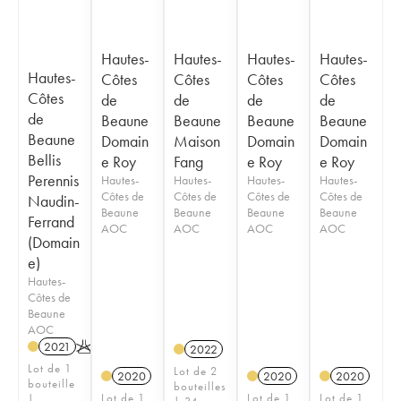
Hautes-
Hautes-
Hautes-
Hautes-
Hautes-
Côtes
Côtes
Côtes
Côtes
Côtes
de
de
de
de
de
Beaune
Beaune
Beaune
Beaune
Beaune
Domain
Maison
Domain
Domain
Bellis
e Roy
Fang
e Roy
e Roy
Perennis
Hautes-
Hautes-
Hautes-
Hautes-
Côtes de
Côtes de
Côtes de
Côtes de
Naudin-
Beaune
Beaune
Beaune
Beaune
Ferrand
AOC
AOC
AOC
AOC
(Domain
e)
Hautes-
Côtes de
Beaune
AOC
2021
K
2022
Lot de 1
Lot de 2
2020
2020
2020
bouteille
bouteilles
Lot de 1
Lot de 1
Lot de 1
|