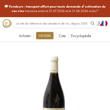
🚚
Vendeurs :
transport offert pour toute demande d’estimation de
vos vins
transmise entre le 01.07.2026 et le 31.08.2026 inclus*
Acheter
Cote
Encyclopédie
VENDRE