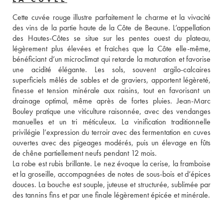
Cette cuvée rouge illustre parfaitement le charme et la vivacité 
des vins de la partie haute de la Côte de Beaune. L’appellation 
des Hautes-Côtes se situe sur les pentes ouest du plateau, 
légèrement plus élevées et fraîches que la Côte elle-même, 
bénéficiant d’un microclimat qui retarde la maturation et favorise 
une acidité élégante. Les sols, souvent argilo-calcaires 
superficiels mêlés de sables et de graviers, apportent légèreté, 
finesse et tension minérale aux raisins, tout en favorisant un 
drainage optimal, même après de fortes pluies. Jean-Marc 
Bouley pratique une viticulture raisonnée, avec des vendanges 
manuelles et un tri méticuleux. La vinification traditionnelle 
privilégie l’expression du terroir avec des fermentation en cuves 
ouvertes avec des pigeages modérés, puis un élevage en fûts 
de chêne partiellement neufs pendant 12 mois. 
La robe est rubis brillante. Le nez évoque la cerise, la framboise 
et la groseille, accompagnées de notes de sous-bois et d’épices 
douces. La bouche est souple, juteuse et structurée, sublimée par 
des tannins fins et par une finale légèrement épicée et minérale.