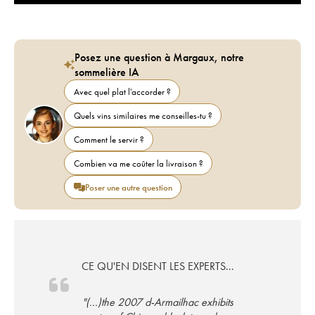
Posez une question à Margaux, notre
sommelière IA
Avec quel plat l'accorder ?
Quels vins similaires me conseilles-tu ?
Comment le servir ?
Combien va me coûter la livraison ?
Poser une autre question
CE QU'EN DISENT LES EXPERTS...
"(...)the 2007 d-Armailhac exhibits