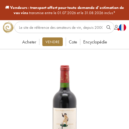
🚚
Vendeurs :
transport offert pour toute demande d’estimation de
vos vins
transmise entre le 01.07.2026 et le 31.08.2026 inclus*
Acheter
Cote
Encyclopédie
VENDRE