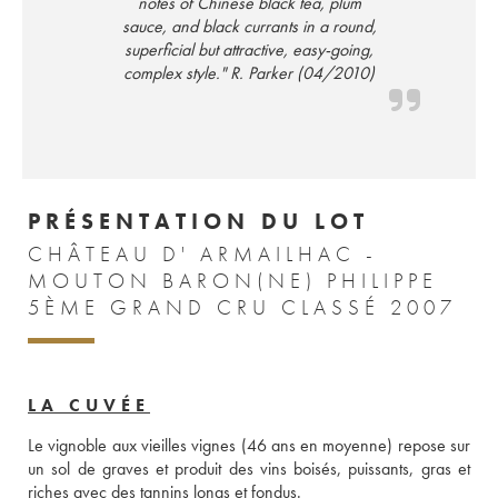
notes of Chinese black tea, plum
sauce, and black currants in a round,
superficial but attractive, easy-going,
complex style." R. Parker (04/2010)
PRÉSENTATION DU LOT
CHÂTEAU D' ARMAILHAC -
MOUTON BARON(NE) PHILIPPE
5ÈME GRAND CRU CLASSÉ 2007
LA CUVÉE
Le vignoble aux vieilles vignes (46 ans en moyenne) repose sur 
un sol de graves et produit des vins boisés, puissants, gras et 
riches avec des tannins longs et fondus.