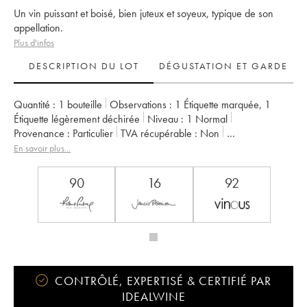
Un vin puissant et boisé, bien juteux et soyeux, typique de son
appellation.
Plus d'infos
DESCRIPTION DU LOT
DÉGUSTATION ET GARDE
Quantité :
1 bouteille
Observations :
1 Étiquette marquée
,
1
Étiquette légèrement déchirée
Niveau :
1
Normal
Provenance :
particulier
TVA récupérable :
non
Région :
Bordeaux
Appellation :
Pauillac
En savoir plus...
Classement :
5ème Grand Cru Classé
Propriétaire :
Famille Rothschild
90
16
92
CONTRÔLÉ, EXPERTISÉ & CERTIFIÉ PAR
IDEALWINE