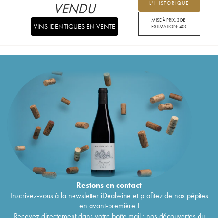
VENDU
L'HISTORIQUE
MISE À PRIX:
30
€
VINS IDENTIQUES EN VENTE
ESTIMATION:
40
€
Restons en
contact
Inscrivez-vous à la newsletter iDealwine et profitez de nos pépites
en avant-première !
Recevez directement dans votre boîte mail : nos découvertes du