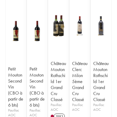
Château
Château
Château
Petit
Petit
Mouton
Clerc
Mouton
Mouton
Mouton
Rothschi
Milon
Rothschi
Second
Second
ld 1er
5ème
ld 1er
Vin
Vin
Grand
Grand
Grand
(CBO à
(CBO à
Cru
Cru
Cru
partir de
partir de
Classé
Classé
Classé
6 bts)
6 bts)
Pauillac
Pauillac
Pauillac
AOC
AOC
AOC
Pauillac
Pauillac
AOC
AOC
1983