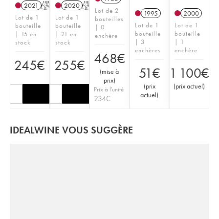
2021
T
2020
T
Lot de 2
1995
2000
Lot de 1
Lot de 1
bouteilles
Lot de 1
Lot de 1
bouteille
bouteille
| 0
bouteille
bouteille
| 15 en
| 21 en
enchère
| 3
| 1
stock
stock
enchères
enchère
468
€
245
€
255
€
51
€
1 100
€
(
mise à
prix
)
(
prix
(
prix actuel
)
Prix à l'unité
actuel
)
234
€
IDEALWINE VOUS SUGGÈRE