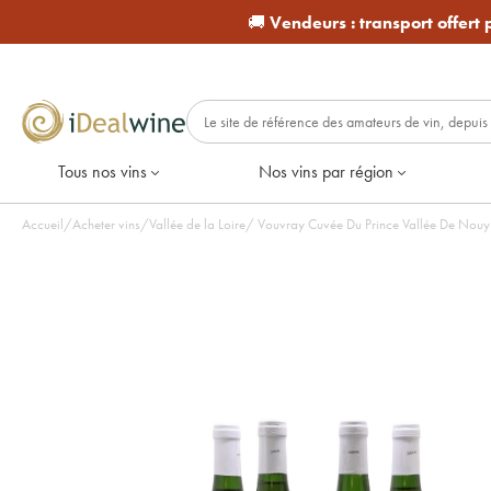
🚚
Vendeurs :
transport offert
Tous nos vins
Nos vins par région
Accueil
/
Acheter vins
/
Vallée de la Loire
/
Vouvray Cuvée Du Prince Vallée De Nouy 1