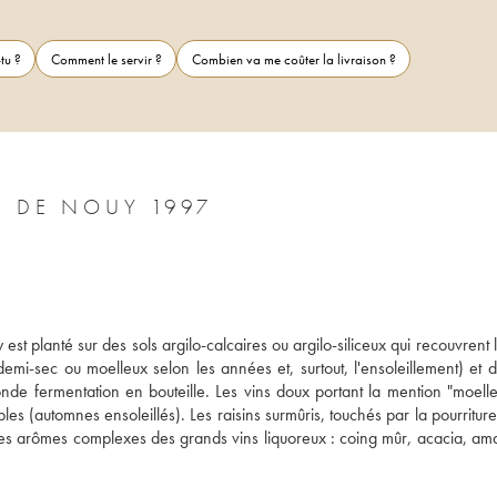
tu ?
Comment le servir ?
Combien va me coûter la livraison ?
E DE NOUY 1997
st planté sur des sols argilo-calcaires ou argilo-siliceux qui recouvrent l
demi-sec ou moelleux selon les années et, surtout, l'ensoleillement) et d
nde fermentation en bouteille. Les vins doux portant la mention "moelleu
bles (automnes ensoleillés). Les raisins surmûris, touchés par la pourriture
e les arômes complexes des grands vins liquoreux : coing mûr, acacia, ama