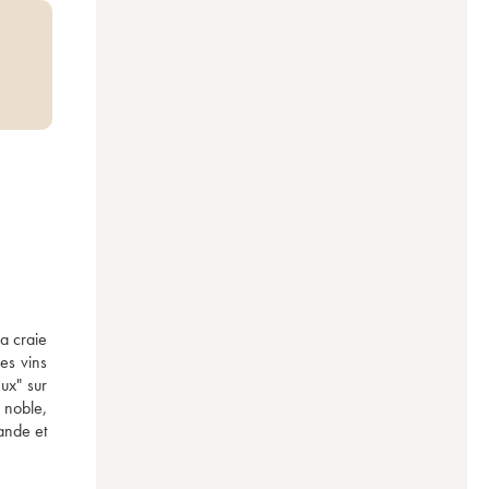
a craie 
es vins 
x" sur 
 noble, 
nde et 