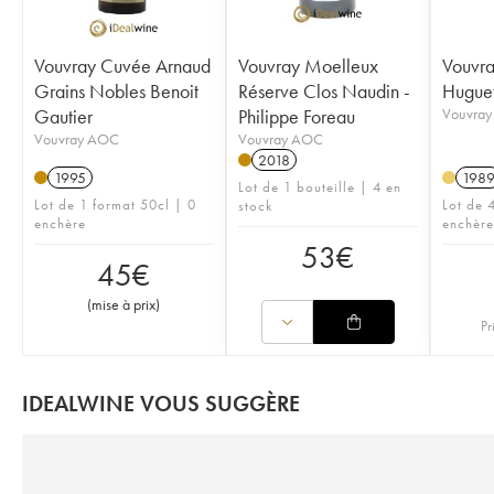
Vouvray Cuvée Arnaud
Vouvray Moelleux
Vouvr
Grains Nobles Benoit
Réserve Clos Naudin -
Huguet
Gautier
Philippe Foreau
Vouvra
Vouvray AOC
Vouvray AOC
2018
1995
198
Lot de 1 bouteille | 4 en
Lot de 1 format 50cl | 0
Lot de 4
stock
enchère
enchère
53
€
45
€
(
mise à prix
)
Pr
IDEALWINE VOUS SUGGÈRE