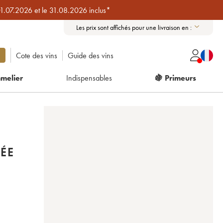
01.07.2026 et le 31.08.2026 inclus*
Les prix sont affichés pour une livraison en :
Cote des vins
Guide des vins
melier
Indispensables
🍇 Primeurs
ÉE