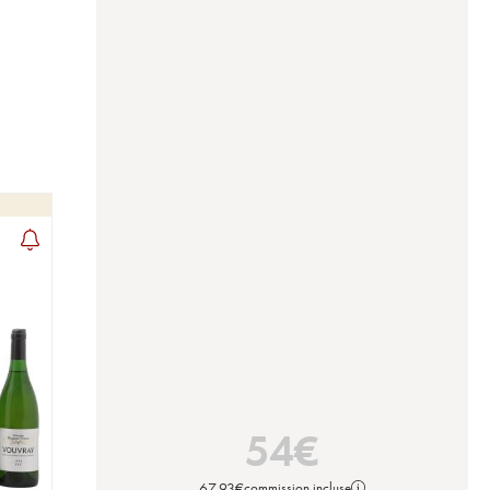
54
€
67,93
€
commission incluse