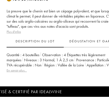
La preuve que le chenin est bien un cépage polyvalent, et que lorsq
climat le permet, il peut donner de véritables pépites en liquoreux. C'e
sur des sols argilo-calcaires ou argilo-siliceux qui recouvrent la craie
"tuffeau", que ces vins aux notes d'acacia sont produits.
Plus d'infos
DESCRIPTION DU LOT
DÉGUSTATION ET GA
Quantité :
4 bouteilles
Observation :
4 Étiquettes très légèrement
marquées
Niveaux :
3
Normal
,
1
À 2,5 cm
Provenance :
particul
TVA récupérable :
non
Région :
Vallée de la Loire
Appellation :
En savoir plus...
ISÉ & CERTIFIÉ PAR IDEALWINE