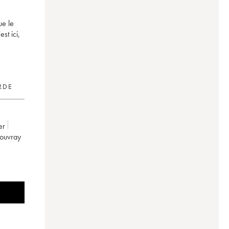
ue le
st ici,
RDE
ier
Vouvray