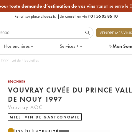
 pour toute demande d’estimation de vos vins
transmise entre le 
Retrait sur place
cliquez ici
|
Un conseil en vin ?
01 56 05 86 10
VENDRE MES VINS
Nos enchères
Services +
✨
Mon Som
997 - Lot de 4 bouteilles
ENCHÈRE
VOUVRAY CUVÉE DU PRINCE VALL
DE NOUY 1997
Vouvray AOC
MIEL
VIN DE GASTRONOMIE
13
%
3
L
INTENSITÉ