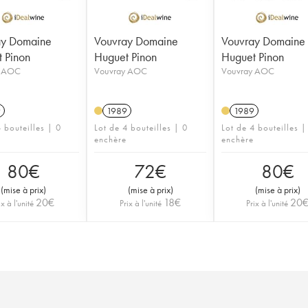
ay Domaine
Vouvray Domaine
Vouvray Domaine
 Pinon
Huguet Pinon
Huguet Pinon
y AOC
Vouvray AOC
Vouvray AOC
9
1989
1989
 bouteilles | 0
Lot de 4 bouteilles | 0
Lot de 4 bouteilles |
enchère
enchère
80
€
72
€
80
€
(
mise à prix
)
(
mise à prix
)
(
mise à prix
)
20
€
18
€
20
ix à l'unité
Prix à l'unité
Prix à l'unité