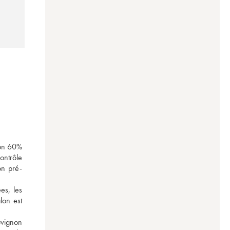
on 60% 
ntrôle 
on pré-
s, les 
on est 
vignon 