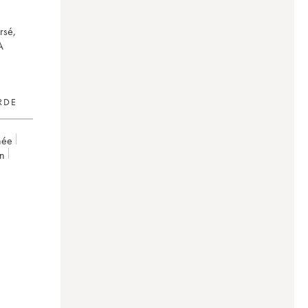
rsé,
A
RDE
hée
on
urances