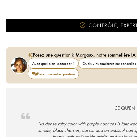
CONTRÔLÉ, EXPERT
Posez une question à Margaux, notre sommelière IA
Avec quel plat l'accorder ?
Quels vins similaires me conseilles-
Poser une autre question
CE QU'EN D
"Its dense ruby color with purple nuances is followe
smoke, black cherries, cassis, and an exotic Asian 
tannic, with noticeable acidity and a struct