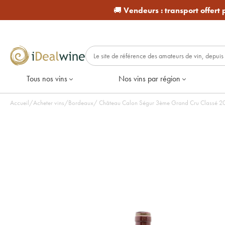
🚚
Vendeurs :
transport offert
Tous nos vins
Nos vins par région
Accueil
/
Acheter vins
/
Bordeaux
/
Château Calon Ségur 3ème Grand Cru Classé 2005