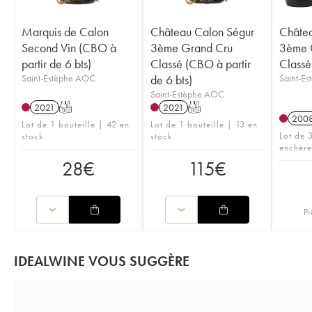
Marquis de Calon
Château Calon Ségur
Châtea
Second Vin (CBO à
3ème Grand Cru
3ème 
partir de 6 bts)
Classé (CBO à partir
Classé
Saint-Estèphe AOC
de 6 bts)
Saint-E
Saint-Estèphe AOC
2021
T
2021
T
200
Lot de 1 bouteille | 42 en
Lot de 1 bouteille | 13 en
Lot de 3
stock
stock
enchère
28
€
115
€
Pr
IDEALWINE VOUS SUGGÈRE