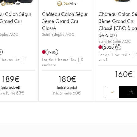
u Calon Ségur
Château Calon Ségur
Château Calon Sé
Grand Cru
3ème Grand Cru
3ème Grand Cru
Classé
Classé (CBO à par
stèphe AOC
Saint-Estèphe AOC
de 6 bts)
Saint-Estèphe AOC
2020
T
8
1985
Lot de 1 bouteille | 
 bouteilles | 1
Lot de 3 bouteilles | 0
stock
enchère
160
€
189
€
180
€
(
prix actuel
)
(
mise à prix
)
63
€
60
€
ix à l'unité
Prix à l'unité