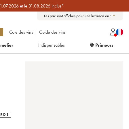
01.07.2026 et le 31.08.2026 inclus*
Les prix sont affichés pour une livraison en :
Cote des vins
Guide des vins
melier
Indispensables
🍇 Primeurs
ARDE