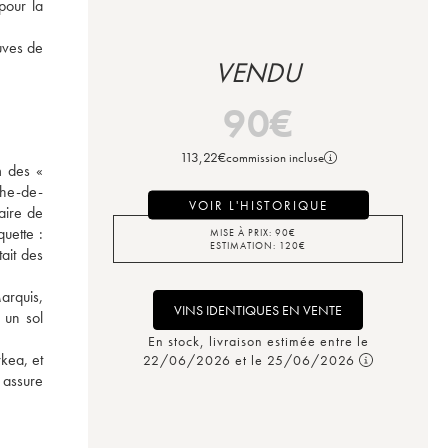
our la 
ves de 
VENDU
90
€
113,22
€
commission incluse
 des « 
phe-de-
VOIR L'HISTORIQUE
ire de 
uette : 
MISE À PRIX:
90
€
ESTIMATION:
120
€
it des 
rquis, 
VINS IDENTIQUES EN VENTE
un sol 
En stock, livraison estimée entre le
ea, et 
22/06/2026 et le 25/06/2026
assure 