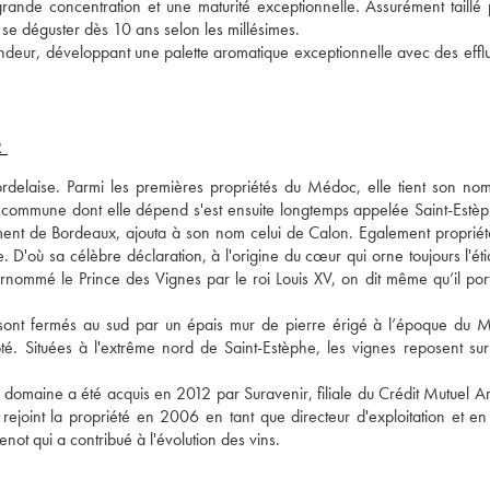
rande concentration et une maturité exceptionnelle. Assurément taillé p
se déguster dès 10 ans selon les millésimes. 
ondeur, développant une palette aromatique exceptionnelle avec des efflu
R
rdelaise. Parmi les premières propriétés du Médoc, elle tient son nom
 La commune dont elle dépend s'est ensuite longtemps appelée Saint-Estè
ment de Bordeaux, ajouta à son nom celui de Calon. Egalement propriéta
D'où sa célèbre déclaration, à l'origine du cœur qui orne toujours l'étiq
rnommé le Prince des Vignes par le roi Louis XV, on dit même qu’il porta
sont fermés au sud par un épais mur de pierre érigé à l’époque du Ma
é. Situées à l'extrême nord de Saint-Estèphe, les vignes reposent sur 
maine a été acquis en 2012 par Suravenir, filiale du Crédit Mutuel Ark
rejoint la propriété en 2006 en tant que directeur d'exploitation et en 
enot qui a contribué à l'évolution des vins.