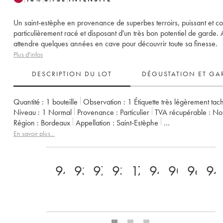
Un saint-estèphe en provenance de superbes terroirs, puissant et co
particulièrement racé et disposant d'un très bon potentiel de garde. 
attendre quelques années en cave pour découvrir toute sa finesse.
Plus d'infos
DESCRIPTION DU LOT
DÉGUSTATION ET GA
Quantité :
1 bouteille
Observation :
1 Étiquette très légèrement tac
Niveau :
1
Normal
Provenance :
particulier
TVA récupérable :
n
Région :
Bordeaux
Appellation :
Saint-Estèphe
Classement :
3ème Grand Cru Classé
Propriétaire :
Suravenir Ass
En savoir plus...
94
93
97
93
17.5
94
90
96
94