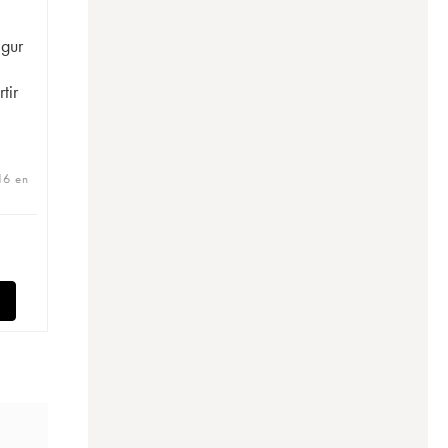
gur
tir
16 en