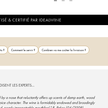
ISÉ & CERTIFIÉ PAR IDEALWINE
tu ?
Comment le servir ?
Combien va me coûter la livraison ?
ISENT LES EXPERTS...
d by a nose that reluctantly offers up scents of damp earth, wood
spice character. The wine is formidably endowed and broodingly
ured, nearly impenetrable mouthfeel." R. Paker (04/2008)