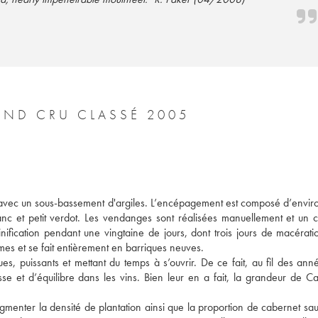
ND CRU CLASSÉ 2005
 avec un sous-bassement d'argiles. L’encépagement est composé d’envir
c et petit verdot. Les vendanges sont réalisées manuellement et un co
nification pendant une vingtaine de jours, dont trois jours de macérati
mes et se fait entièrement en barriques neuves. 
s, puissants et mettant du temps à s’ouvrir. De ce fait, au fil des année
 et d’équilibre dans les vins. Bien leur en a fait, la grandeur de Cal
gmenter la densité de plantation ainsi que la proportion de cabernet sau