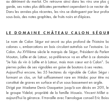
au détriment du merlot. On retrouve ainsi dans les vins une plus g
garde, ses notes plus délicates permettent cependant à ce nectar de 
Dans les années plus récentes, les vins se distinguent par leur prof
sous-bois, des notes graphites, de fruits noirs et d'épices. 
LE DOMAINE CHÂTEAU CALON SÉGU
Le nom de Calon Ségur est ancré au plus profond de l'histoire bo
calones », embarcations en bois circulant autrefois sur l’estuaire.
Calon. Au XVIIIème siècle le marquis de Ségur, Président du Parle
Mouton, Lafite et de Latour, sa préférence va en effet à ce domaine. 
"Je fais du vin à Lafite et à Latour, mais mon cœur est à Calon". Su
pierres polies de ses vignobles en guise de boutons à ses vestes. 
Aujourd'hui encore, les 55 hectares du vignoble de Calon Ségur 
formant un clos, un fait suffisamment rare en Médoc pour être not
constitué de graves en surface et d’un sous-bassement en argile. 
Dirigé par Madame Denis Gasqueton jusqu'à son décès en 2011, le do
le groupe Videlot, propriété de la famille Moueix. Vincent Millet a 
aujourd'hui la gérance. Il travaille avec l'œnologue conseil Eric Boiss