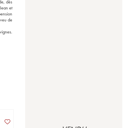
e, dès 
Jean et 
ension 
veu de 
ignes. 