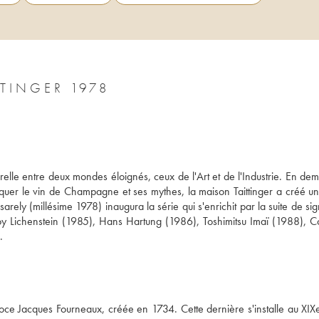
1978 - COLLECTION VASARELY TAITTINGER 1978
elle entre deux mondes éloignés, ceux de l'Art et de l'Industrie. En dem
quer le vin de Champagne et ses mythes, la maison Taittinger a créé une
arely (millésime 1978) inaugura la série qui s'enrichit par la suite de sig
 Lichenstein (1985), Hans Hartung (1986), Toshimitsu Imaï (1988), Cor
.
oce Jacques Fourneaux, créée en 1734. Cette dernière s'installe au XIXe 