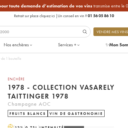
 pour toute demande d’estimation de vos vins
transmise entre le 
Retrait sur place
cliquez ici
|
Un conseil en vin ?
01 56 05 86 10
VENDRE MES VINS
Nos enchères
Services +
✨
Mon Som
y Taittinger 1978 - Lot de 1 bouteille
ENCHÈRE
1978 - COLLECTION VASARELY
TAITTINGER 1978
Champagne AOC
FRUITS BLANCS
VIN DE GASTRONOMIE
H
12
%
0.75
L
INTENSITÉ