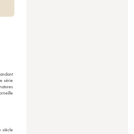
andant 
 série 
natures 
neille 
siècle 