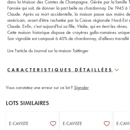
dans la Maison des Comtes de Champagne. Gérée par la famille Taitt
l'année qui suit, de donner la part belle au chardonnay. De 1945 à 196
Claude. Après sa mort accidentelle, la maison passe aux mains 
américain, avant d'être rachetée par la Caisse régionale Nord-Est d
Claude. Enfin, c'est aujourd'hui sa fille, Vitalie, qui en tient les rênes. 
Cette maison historique dispose de crayères gallo-romaines uniques
Son vignoble est composé à 40% de chardonnay, d’ailleurs travaillé
Lire l'article du Journal sur la maison Taittinger
CARACTERISTIQUES DÉTAILLÉES
Vous constatez une erreur sur ce lot ?
Signaler
LOTS SIMILAIRES
E-CAVISTE
E-CAVISTE
E-CAVI