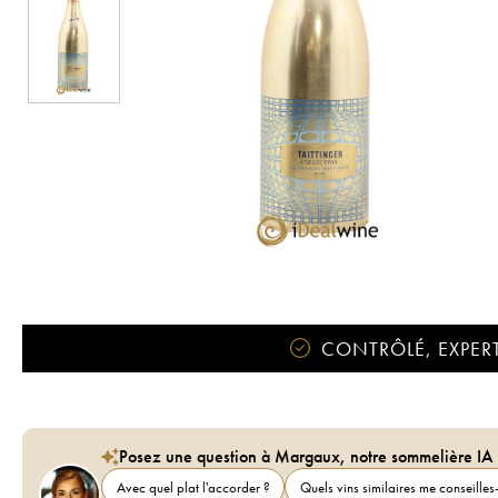
CONTRÔLÉ, EXPERT
Posez une question à Margaux, notre sommelière IA
Avec quel plat l'accorder ?
Quels vins similaires me conseilles-