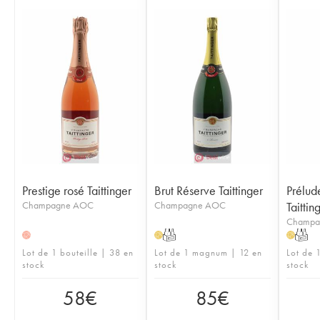
Prestige rosé Taittinger
Brut Réserve Taittinger
Prélud
Champagne AOC
Champagne AOC
Taittin
Champa
T
T
H
H
H
Lot de 1 bouteille | 38 en
Lot de 1 magnum | 12 en
Lot de 1
stock
stock
stock
58
€
85
€