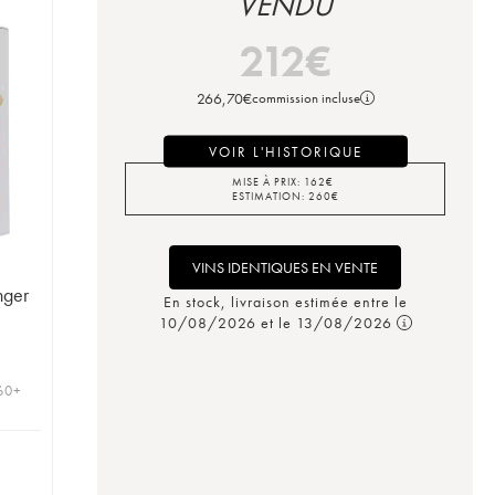
VENDU
212
€
266,70
€
commission incluse
VOIR L'HISTORIQUE
MISE À PRIX:
162
€
ESTIMATION:
260
€
VINS IDENTIQUES EN VENTE
nger
En stock, livraison estimée entre le
10/08/2026 et le 13/08/2026
 60+