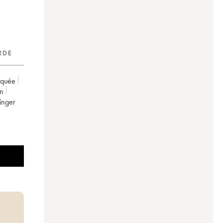
RDE
rquée
on
ttinger