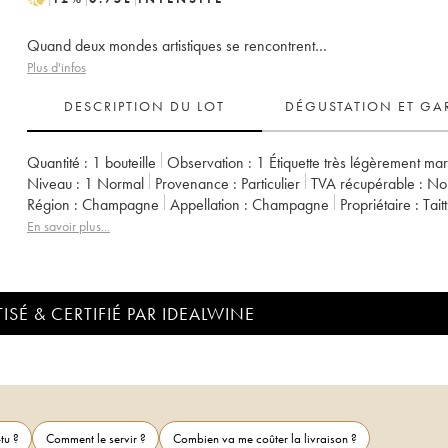
Quand deux mondes artistiques se rencontrent…
Plus d'infos
DESCRIPTION DU LOT
DÉGUSTATION ET GA
Quantité :
1 bouteille
Observation :
1 Étiquette très légèrement ma
Niveau :
1
Normal
Provenance :
particulier
TVA récupérable :
n
Région :
Champagne
Appellation :
Champagne
Propriétaire :
Tai
En savoir plus...
ISÉ & CERTIFIÉ PAR IDEALWINE
tu ?
Comment le servir ?
Combien va me coûter la livraison ?