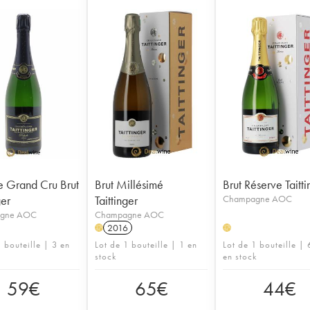
e Grand Cru Brut
Brut Millésimé
Brut Réserve Taitti
ger
Taittinger
Champagne AOC
gne AOC
Champagne AOC
2016
H
H
 bouteille | 3 en
Lot de 1 bouteille | 1 en
Lot de 1 bouteille |
stock
en stock
59
€
65
€
44
€