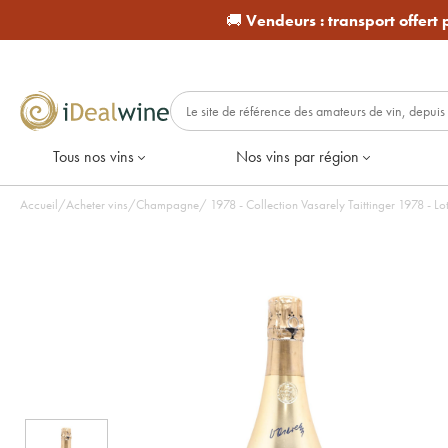
🚚
Vendeurs :
transport offert
Tous nos vins
Nos vins par région
Accueil
/
Acheter vins
/
Champagne
/
1978 - Collection Vasarel