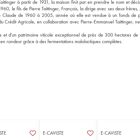
inger à partir de 1931, la maison finit par en prendre le nom et décid
0, le fils de Pierre Taittinger, François, la dirige avec ses deux frères, 
de Claude de 1960 à 2005, année où elle est vendue à un fonds de p
u Crédit Agricole, en collaboration avec Pierre-Emmanuel Taittinger, ne
 et d'un patrimoine viticole exceptionnel de près de 300 hectares de v
 en rondeur grâce à des fermentations malolactiques complètes. 
STE
E-CAVISTE
E-CAVISTE