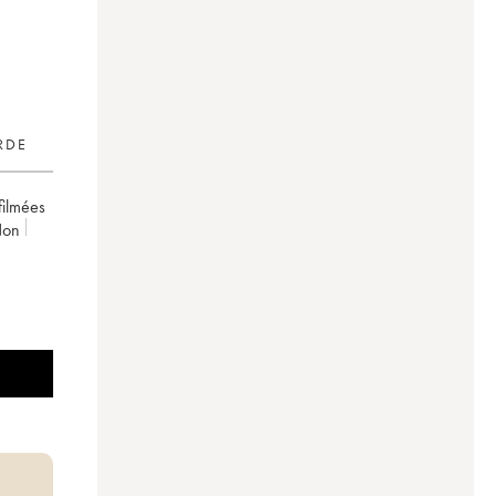
RDE
 filmées
non