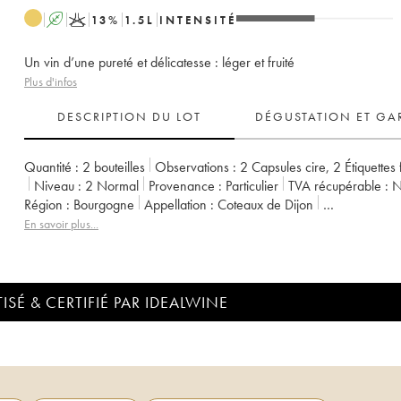
A
K
13
%
1.5
L
INTENSITÉ
Un vin d’une pureté et délicatesse : léger et fruité
Plus d'infos
DESCRIPTION DU LOT
DÉGUSTATION ET GA
Quantité :
2 bouteilles
Observations :
2 Capsules cire
,
2 Étiquettes
Niveau :
2
Normal
Provenance :
particulier
TVA récupérable :
Région :
Bourgogne
Appellation :
Coteaux de Dijon
Propriétaire :
Domaine de la Cras - Marc Soyard
En savoir plus...
ISÉ & CERTIFIÉ PAR IDEALWINE