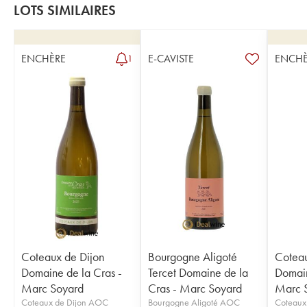
LOTS SIMILAIRES
ENCHÈRE
E-CAVISTE
ENCHÈ
1
Coteaux de Dijon
Bourgogne Aligoté
Coteau
Domaine de la Cras -
Tercet Domaine de la
Domain
Marc Soyard
Cras - Marc Soyard
Marc 
Coteaux de Dijon AOC
Bourgogne Aligoté AOC
Coteaux