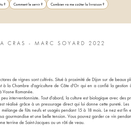
tu ?
Comment le servir ?
Combien va me coûter la livraison ?
COTEAUX DE DIJON DOMAINE DE LA CRAS - MARC SOYARD 2022
res de vignes sont cultivés. Situé à proximité de Dijon sur de beaux pla
 à la Chambre d'agriculture de Côte d'Or qui en a confié la gestion 
t à Vosne Romanée. 
n peu interventionniste. Tout d'abord, la culture est biologique avec des pr
t réalisé grâce à un pressurage direct qui lui donne cette pureté. Les l
n mélange de fûts neufs et usagés pendant 15 à 18 mois. Le nez est fin et 
sa gourmandise et une belle tension. Vous pouvez garder ce vin pendant
ne terrine de Saint-Jacques ou un rôti de veau.