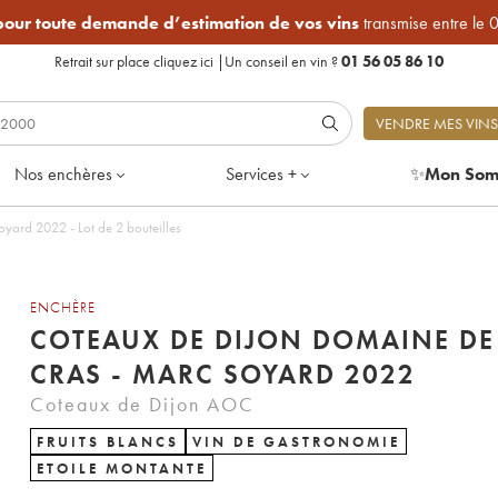
 pour toute demande d’estimation de vos vins
transmise entre le 
Retrait sur place
cliquez ici
|
Un conseil en vin ?
01 56 05 86 10
VENDRE MES VINS
Nos enchères
Services +
✨
Mon Som
Coteaux de Dijon Domaine de la Cras - Marc Soyard 2022 - Lot de 2 bouteilles
ENCHÈRE
COTEAUX DE DIJON DOMAINE DE
CRAS - MARC SOYARD 2022
Coteaux de Dijon AOC
FRUITS BLANCS
VIN DE GASTRONOMIE
ETOILE MONTANTE