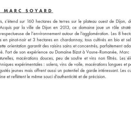
- MARC SOYARD
, s’étend sur 160 hectares de terres sur le plateau ouest de Dijon, da
Acquis par la ville de Dijon en 2013, ce domaine joue un rôle stratég
e respectueuse de l’environnement autour de l’agglomération. Les 8 hecta
 en pinot-noir et 3 hectares en chardonnay, tous cultivés en bio et sel
te orientation garantit des raisins sains et concentrés, parfaitement ada
rvé. Fort de son expérience au Domaine Bizot à Vosne-Romanée, Marc 
turelles, macérations douces, peu de soufre et vins non filtrés. Les él
hniques expérimentales : solera, vins de voile, macérations longues et pét
égustés jeunes mais offrent aussi un potentiel de garde intéressant. Les c
e et reflètent le même souci d’authenticité et de précision.