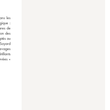
ns les 
ique : 
res de 
on des 
ptés au 
Soyard 
evages 
illants 
uvées « 