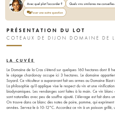
Avec quel plat l'accorder ?
Quels vins similaires me conseilles-
Poser une autre question
PRÉSENTATION DU LOT
LA CUVÉE
Le Domaine de la Cras s'étend sur quelques 160 hectares dont 8 hecta
le cépage chardonay occupe ici 3 hectares. Le domaine appartient
Soyard. Ce viticulteur a auparavant fait ses armes au Domaine Bizo
La philosophie qu'il applique vise le respect du vin et une vinificatio
biodynamiques. Les vendanges sont faites à la main. Ce vin blanc es
sont naturelles avec peu de souffre ajouté. L'élevage est fait dans u
On trouve dans ce blanc des notes de poire, pomme, qui expriment 
années. Servez-le à 10-12°C. Accordez ce vin à un poisson grillé, u