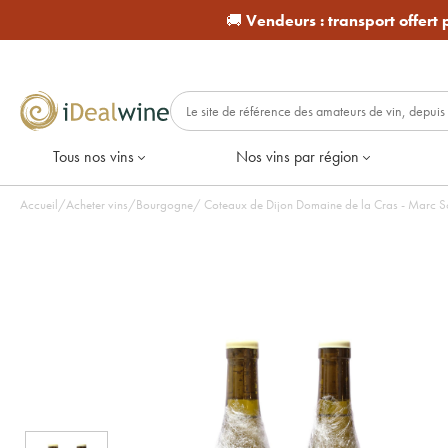
🚚
Vendeurs :
transport offert
Tous nos vins
Nos vins par région
Accueil
/
Acheter vins
/
Bourgogne
/