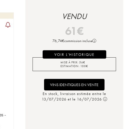
VENDU
61
€
76,74
€
commission incluse
VOIR L'HISTORIQUE
MISE À PRIX:
56
€
ESTIMATION:
100
€
VINS IDENTIQUES EN VENTE
En stock, livraison estimée entre le
13/07/2026 et le 16/07/2026
s -
C