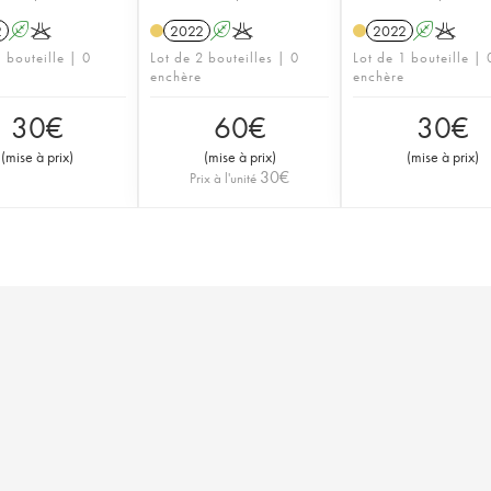
2
A
K
2022
A
K
2022
A
K
 bouteille | 0
Lot de 2 bouteilles | 0
Lot de 1 bouteille | 
enchère
enchère
30
€
60
€
30
€
(
mise à prix
)
(
mise à prix
)
(
mise à prix
)
30
€
Prix à l'unité