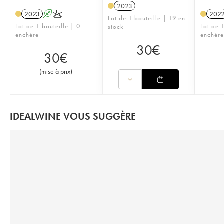
2023
2023
A
K
202
Lot de 1 bouteille | 19 en
Lot de 1 bouteille | 0
Lot de 1
stock
enchère
enchère
30
€
30
€
(
mise à prix
)
IDEALWINE VOUS SUGGÈRE