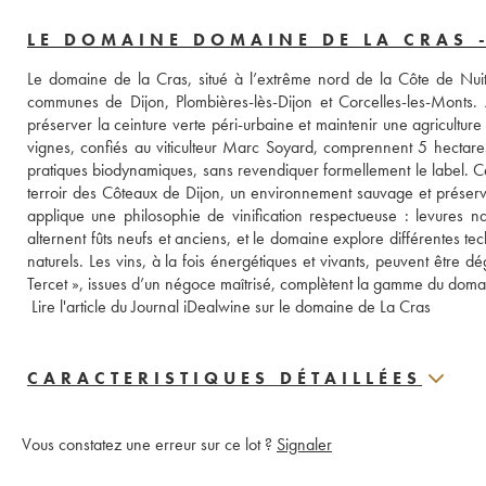
LE DOMAINE DOMAINE DE LA CRAS 
Le domaine de la Cras, situé à l’extrême nord de la Côte de Nuits
communes de Dijon, Plombières-lès-Dijon et Corcelles-les-Monts. 
préserver la ceinture verte péri-urbaine et maintenir une agricultur
vignes, confiés au viticulteur Marc Soyard, comprennent 5 hectares
pratiques biodynamiques, sans revendiquer formellement le label. Cet
terroir des Côteaux de Dijon, un environnement sauvage et prése
applique une philosophie de vinification respectueuse : levures na
alternent fûts neufs et anciens, et le domaine explore différentes tec
naturels. Les vins, à la fois énergétiques et vivants, peuvent être d
Tercet », issues d’un négoce maîtrisé, complètent la gamme du domain
 Lire l'article du Journal iDealwine sur le domaine de La Cras
CARACTERISTIQUES DÉTAILLÉES
Vous constatez une erreur sur ce lot ?
Signaler