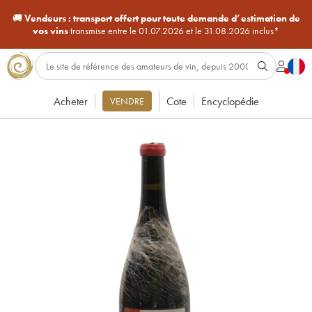
🚚
Vendeurs :
transport offert pour toute demande d’estimation de
vos vins
transmise entre le 01.07.2026 et le 31.08.2026 inclus*
Acheter
Cote
Encyclopédie
VENDRE