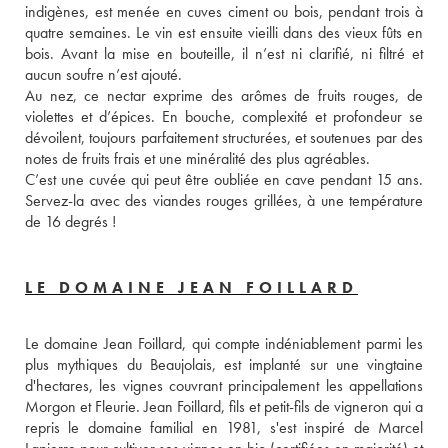
indigènes, est menée en cuves ciment ou bois, pendant trois à 
quatre semaines. Le vin est ensuite vieilli dans des vieux fûts en 
bois. Avant la mise en bouteille, il n’est ni clarifié, ni filtré et 
aucun soufre n’est ajouté. 
Au nez, ce nectar exprime des arômes de fruits rouges, de 
violettes et d’épices. En bouche, complexité et profondeur se 
dévoilent, toujours parfaitement structurées, et soutenues par des 
notes de fruits frais et une minéralité des plus agréables. 
C’est une cuvée qui peut être oubliée en cave pendant 15 ans. 
Servez-la avec des viandes rouges grillées, à une température 
de 16 degrés ! 
LE DOMAINE JEAN FOILLARD
Le domaine Jean Foillard, qui compte indéniablement parmi les 
plus mythiques du Beaujolais, est implanté sur une vingtaine 
d'hectares, les vignes couvrant principalement les appellations 
Morgon et Fleurie. Jean Foillard, fils et petit-fils de vigneron qui a 
repris le domaine familial en 1981, s'est inspiré de Marcel 