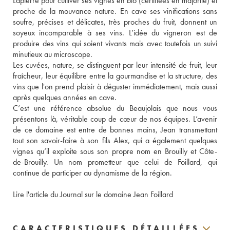
Lapierre pour cultiver ses vignes en bio (certifiées en majorité) et 
proche de la mouvance nature. En cave ses vinifications sans 
soufre, précises et délicates, très proches du fruit, donnent un 
soyeux incomparable à ses vins. L’idée du vigneron est de 
produire des vins qui soient vivants mais avec toutefois un suivi 
minutieux au microscope.
Les cuvées, nature, se distinguent par leur intensité de fruit, leur 
fraîcheur, leur équilibre entre la gourmandise et la structure, des 
vins que l'on prend plaisir à déguster immédiatement, mais aussi 
après quelques années en cave. 
C’est une référence absolue du Beaujolais que nous vous 
présentons là, véritable coup de cœur de nos équipes. L’avenir 
de ce domaine est entre de bonnes mains, Jean transmettant 
tout son savoir-faire à son fils Alex, qui a également quelques 
vignes qu’il exploite sous son propre nom en Brouilly et Côte-
de-Brouilly. Un nom prometteur que celui de Foillard, qui 
continue de participer au dynamisme de la région. 
Lire l'article du Journal sur le domaine Jean Foillard
CARACTERISTIQUES DÉTAILLÉES