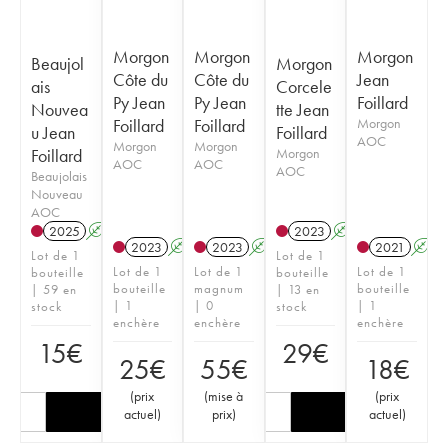
Morgon
Morgon
Morgon
Beaujol
Morgon
Côte du
Côte du
Jean
ais
Corcele
Py Jean
Py Jean
Foillard
Nouvea
tte Jean
Foillard
Foillard
Morgon
u Jean
Foillard
AOC
Morgon
Morgon
Foillard
Morgon
AOC
AOC
AOC
Beaujolais
Nouveau
AOC
2025
A
K
2023
A
K
2023
A
K
2023
A
K
2021
A
Lot de 1
Lot de 1
Lot de 1
Lot de 1
Lot de 1
bouteille
bouteille
bouteille
magnum
bouteille
| 59 en
| 13 en
| 1
| 0
| 1
stock
stock
enchère
enchère
enchère
15
€
29
€
25
€
55
€
18
€
(
prix
(
mise à
(
prix
actuel
)
prix
)
actuel
)