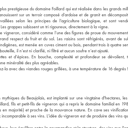
lus prestigieuse du domaine Foillard qui est réalisée dans les grands mil
anouissent sur un terroir composé d’ardoise et de granit en décompositi
illées selon les principes de l’agriculture biologique, et sont vend
 Les grappes subissent un tri rigoureux, directement à la vigne. 
. Ce vigneron, considéré comme l’une des figures de proue du mouvement 
rand respect du fruit et du sol. Les raisins sont réfrigérés, avant de su
indigènes, est menée en cuves ciment ou bois, pendant trois à quatre sem
teille, il n’est ni clarifié, ni filtré et aucun soufre n’est ajouté. 
tes et d’épices. En bouche, complexité et profondeur se dévoilent, to
 une minéralité des plus agréables. 
mythiques du Beaujolais, est implanté sur une vingtaine d'hectares, les 
rd, fils et petit-fils de vigneron qui a repris le domaine familial en 1981
es en majorité) et proche de la mouvance nature. En cave ses vinification
x incomparable à ses vins. L’idée du vigneron est de produire des vins qui
îcheur, leur équilibre entre la gourmandise et la structure, des vins que l'o