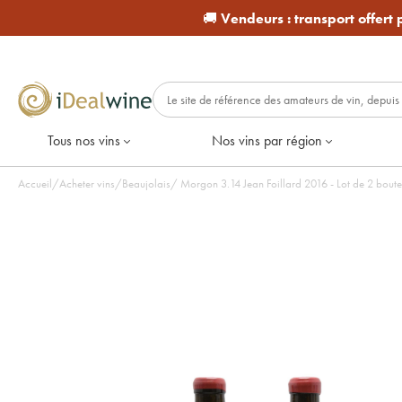
🚚
Vendeurs :
transport offert
Tous nos vins
Nos vins par région
Accueil
/
Acheter vins
/
Beaujolais
/
Morgon 3.14 Jean Foillard 2016 - Lot de 2 boutei