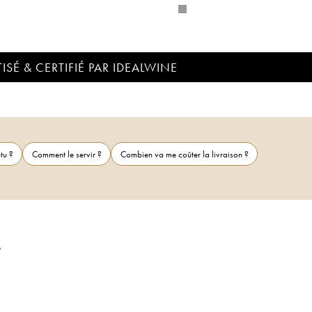
ISÉ & CERTIFIÉ PAR IDEALWINE
tu ?
Comment le servir ?
Combien va me coûter la livraison ?
6