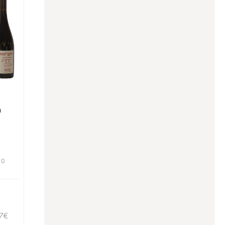
n
 0
7
€