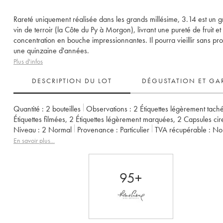
Rareté uniquement réalisée dans les grands millésime, 3.14 est un 
vin de terroir (la Côte du Py à Morgon), livrant une pureté de fruit et
concentration en bouche impressionnantes. Il pourra vieillir sans p
une quinzaine d'années.
Plus d'infos
DESCRIPTION DU LOT
DÉGUSTATION ET GA
Quantité :
2 bouteilles
Observations :
2 Étiquettes légèrement tach
Étiquettes filmées
,
2 Étiquettes légèrement marquées
,
2 Capsules cir
Niveau :
2
Normal
Provenance :
particulier
TVA récupérable :
n
Région :
Beaujolais
Appellation :
Morgon
Propriétaire :
Jean Foilla
En savoir plus...
95+