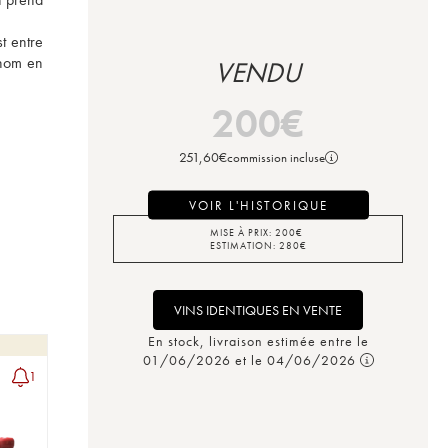
 entre 
nom en 
VENDU
200
€
251,60
€
commission incluse
VOIR L'HISTORIQUE
MISE À PRIX:
200
€
ESTIMATION:
280
€
VINS IDENTIQUES EN VENTE
En stock, livraison estimée entre le
01/06/2026 et le 04/06/2026
1