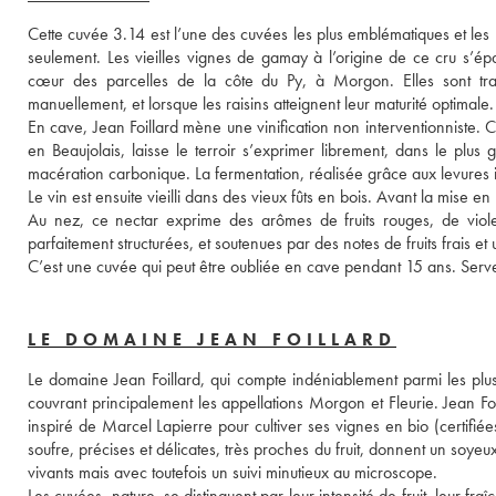
Cette cuvée 3.14 est l’une des cuvées les plus emblématiques et les p
seulement. Les vieilles vignes de gamay à l’origine de ce cru s’ép
cœur des parcelles de la côte du Py, à Morgon. Elles sont trava
manuellement, et lorsque les raisins atteignent leur maturité optimale.
En cave, Jean Foillard mène une vinification non interventionniste
en Beaujolais, laisse le terroir s’exprimer librement, dans le plus g
macération carbonique. La fermentation, réalisée grâce aux levures 
Le vin est ensuite vieilli dans des vieux fûts en bois. Avant la mise en bou
Au nez, ce nectar exprime des arômes de fruits rouges, de violet
parfaitement structurées, et soutenues par des notes de fruits frais et
LE DOMAINE JEAN FOILLARD
Le domaine Jean Foillard, qui compte indéniablement parmi les plus 
couvrant principalement les appellations Morgon et Fleurie. Jean Foilla
inspiré de Marcel Lapierre pour cultiver ses vignes en bio (certifié
soufre, précises et délicates, très proches du fruit, donnent un soyeu
vivants mais avec toutefois un suivi minutieux au microscope.
Les cuvées, nature, se distinguent par leur intensité de fruit, leur fra