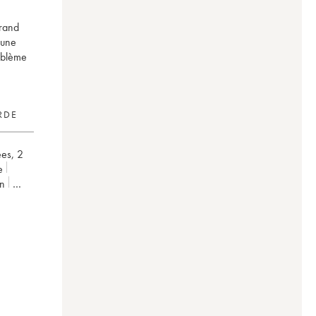
grand
 une
roblème
RDE
ées
,
2
e
on
rd