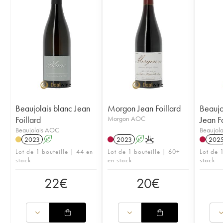
Beaujolais blanc Jean
Morgon Jean Foillard
Beaujo
Foillard
Morgon AOC
Jean Fo
Beaujolais AOC
Beaujol
2023
A
2023
A
K
202
Lot de 1 bouteille | 44 en
Lot de 1 bouteille | 60+
Lot de 
stock
en stock
stock
22
€
20
€