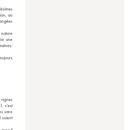
lésimes 
on, au 
angées 
nature 
bir une 
aines. 
ujours 
C’est une cuvée qui peut être oubliée en cave pendant 15 ans. Servez-la avec des viandes rouges grillées, à une température de 16 degrés ! 
vignes 
, s'est 
s sans 
 soient 
n prend 