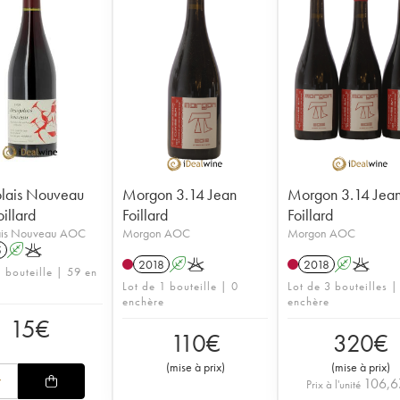
lais Nouveau
Morgon 3.14 Jean
Morgon 3.14 Jea
illard
Foillard
Foillard
ais Nouveau AOC
Morgon AOC
Morgon AOC
5
A
K
2018
A
K
2018
A
K
1 bouteille | 59 en
Lot de 1 bouteille | 0
Lot de 3 bouteilles |
enchère
enchère
15
€
110
€
320
€
(
mise à prix
)
(
mise à prix
)
106,6
Prix à l'unité