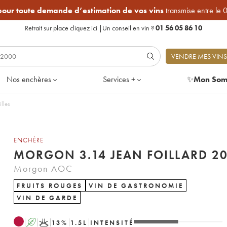
 pour toute demande d’estimation de vos vins
transmise entre le 
Retrait sur place
cliquez ici
|
Un conseil en vin ?
01 56 05 86 10
VENDRE MES VINS
Nos enchères
Services +
✨
Mon Som
lles
ENCHÈRE
MORGON 3.14 JEAN FOILLARD 20
Morgon AOC
FRUITS ROUGES
VIN DE GASTRONOMIE
VIN DE GARDE
A
K
13
%
1.5
L
INTENSITÉ