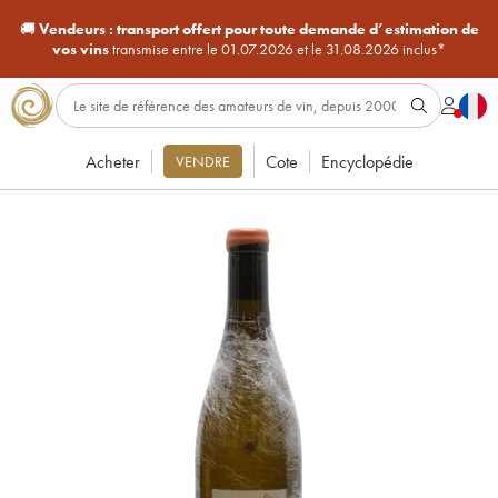
🚚
Vendeurs :
transport offert pour toute demande d’estimation de
vos vins
transmise entre le 01.07.2026 et le 31.08.2026 inclus*
Acheter
Cote
Encyclopédie
VENDRE