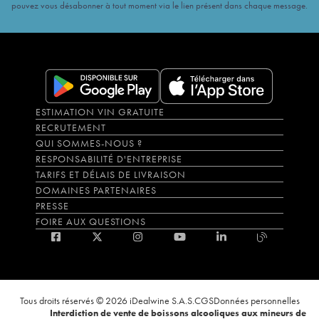
pouvez vous désabonner à tout moment via le lien présent dans chaque message.
ESTIMATION VIN GRATUITE
RECRUTEMENT
QUI SOMMES-NOUS ?
RESPONSABILITÉ D'ENTREPRISE
TARIFS ET DÉLAIS DE LIVRAISON
DOMAINES PARTENAIRES
PRESSE
FOIRE AUX QUESTIONS
Tous droits réservés © 2026 iDealwine S.A.S.
CGS
Données personnelles
Interdiction de vente de boissons alcooliques aux mineurs de