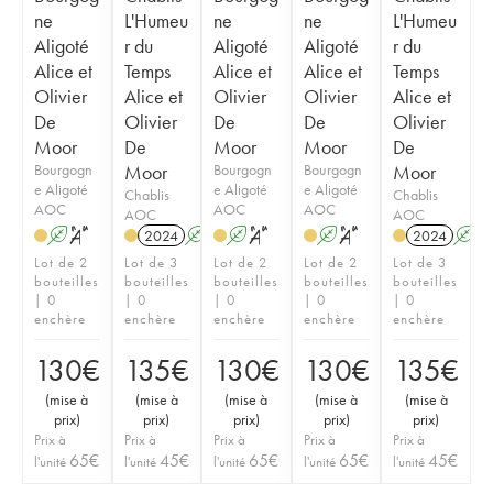
ne
L'Humeu
ne
ne
L'Humeu
Aligoté
r du
Aligoté
Aligoté
r du
Alice et
Temps
Alice et
Alice et
Temps
Olivier
Alice et
Olivier
Olivier
Alice et
De
Olivier
De
De
Olivier
Moor
De
Moor
Moor
De
Bourgogn
Moor
Bourgogn
Bourgogn
Moor
e Aligoté
e Aligoté
e Aligoté
Chablis
Chablis
AOC
AOC
AOC
AOC
AOC
A
S
2024
A
S
A
S
A
S
2024
A
Lot de 2
Lot de 3
Lot de 2
Lot de 2
Lot de 3
bouteilles
bouteilles
bouteilles
bouteilles
bouteilles
| 0
| 0
| 0
| 0
| 0
enchère
enchère
enchère
enchère
enchère
130
€
135
€
130
€
130
€
135
€
(
mise à
(
mise à
(
mise à
(
mise à
(
mise à
prix
)
prix
)
prix
)
prix
)
prix
)
Prix à
Prix à
Prix à
Prix à
Prix à
65
€
45
€
65
€
65
€
45
€
l'unité
l'unité
l'unité
l'unité
l'unité