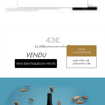
43
€
54,09
€
commission incluse
VOIR
VENDU
L'HISTORIQUE
MISE À PRIX:
25
€
VINS IDENTIQUES EN VENTE
ESTIMATION:
35
€