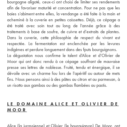
bourgogne aligoté, ceux-ci ont choisi de limiter ses rendements 
afin de favoriser maturité et concentration. Pour ne pas que les 
baies s’abiment entre elles, la vendange a été faite à la main et 
acheminé à la cuverie en petites caissettes. Déjà, ce cépage a 
été traité avec soin tout au long de l’année grâce à des 
traitements à base de soufre, de cuivre et d’extraits de plantes. 
Dans la cuverie, cette philosophie de respect du vivant est 
respectée. La fermentation est enclenchée par les levures 
indigènes et perdure longuement dans des fputs bourguignons. 
La dégustation nous confirme le talent d’Alice et d’Olivier de 
Moor qui ont donc rendu à ce cépage souffrant de mauvaise 
presse ses lettres de noblesse. Fruité, tendu et énergique, il se 
dévoile avec un charme fou lors de l’apéritif ou autour de mets 
fins. Nous pensons ainsi à des pâtes au citron et au parmesan, à 
un risotto aux gambas ou des gambas flambées au pastis.
LE DOMAINE ALICE ET OLIVIER DE
MOOR
Alice (la jurassienne) et Olivier (le bourguignon) De Moor, ont 