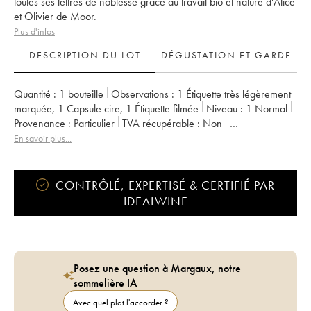
toutes ses lettres de noblesse grâce au travail bio et nature d'Alice
et Olivier de Moor.
Plus d'infos
DESCRIPTION DU LOT
DÉGUSTATION ET GARDE
Quantité :
1 bouteille
Observations :
1 Étiquette très légèrement
marquée
,
1 Capsule cire
,
1 Étiquette filmée
Niveau :
1
Normal
Provenance :
particulier
TVA récupérable :
non
Région :
Bourgogne
Appellation :
Bourgogne Aligoté
En savoir plus...
Propriétaire :
Alice et Olivier De Moor
CONTRÔLÉ, EXPERTISÉ & CERTIFIÉ PAR
IDEALWINE
Posez une question à Margaux, notre
sommelière IA
Avec quel plat l'accorder ?