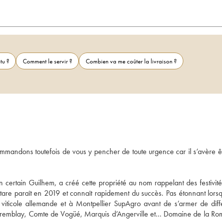
tu ?
Comment le servir ?
Combien va me coûter la livraison ?
mandons toutefois de vous y pencher de toute urgence car il s’avère êt
 certain Guilhem, a créé cette propriété au nom rappelant des festivités
re paraît en 2019 et connaît rapidement du succès. Pas étonnant lorsqu
 viticole allemande et à Montpellier SupAgro avant de s’armer de diffé
e Tremblay, Comte de Vogüé, Marquis d’Angerville et… Domaine de la R