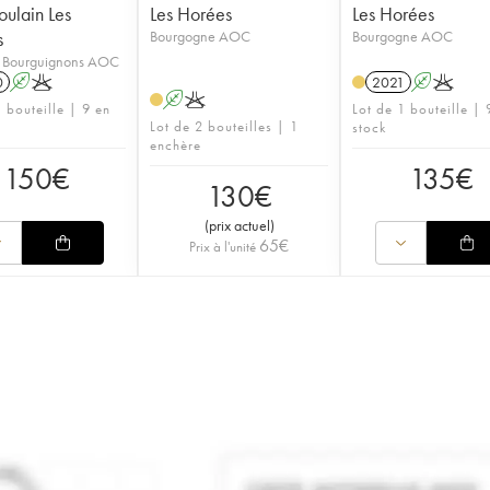
ulain Les
Les Horées
Les Horées
s
Bourgogne AOC
Bourgogne AOC
 Bourguignons AOC
0
A
K
2021
A
K
A
K
 bouteille | 9 en
Lot de 1 bouteille | 
Lot de 2 bouteilles | 1
stock
enchère
150
€
135
€
130
€
(
prix actuel
)
65
€
Prix à l'unité