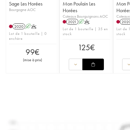
Sage Les Horées
Mon Poulain Les
Mon Po
Bourgogne AOC
Horées
Horée
Coteaux Bourguignons AOC
Coteaux
2021
A
K
202
2020
A
K
Lot de 1 bouteille | 35 en
Lot de 1
Lot de 1 bouteille | 0
stock
stock
enchère
125
€
99
€
(
mise à prix
)