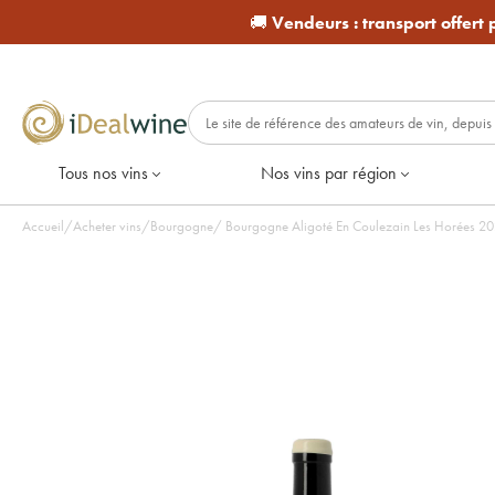
🚚
Vendeurs :
transport offert
Tous nos vins
Nos vins par région
Accueil
/
Acheter vins
/
Bourgogne
/
Bourgogn