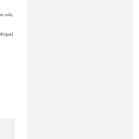
s sols, 
thique) 