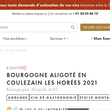
 pour toute demande d’estimation de vos vins
transmise entre le 
Retrait sur place
cliquez ici
|
Un conseil en vin ?
01 56 05 86 10
VENDRE MES VINS
Nos enchères
Services +
✨
Mon Som
e Aligoté En Coulezain Les Horées 2021 - Lot de 1 bouteille
E-CAVISTE
BOURGOGNE ALIGOTÉ EN
COULEZAIN LES HORÉES 2021
Bourgogne Aligoté AOC
AGRUMES
VIN DE GASTRONOMIE
ETOILE MONTA
A
K
13
%
0.75
L
INTENSITÉ