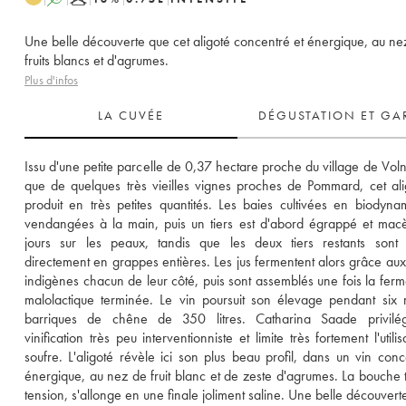
Une belle découverte que cet aligoté concentré et énergique, au ne
fruits blancs et d'agrumes.
Plus d'infos
LA CUVÉE
DÉGUSTATION ET GA
Issu d'une petite parcelle de 0,37 hectare proche du village de Volna
que de quelques très vieilles vignes proches de Pommard, cet alig
produit en très petites quantités. Les baies cultivées en biodynam
vendangées à la main, puis un tiers est d'abord égrappé et macè
jours sur les peaux, tandis que les deux tiers restants sont 
directement en grappes entières. Les jus fermentent alors grâce aux 
indigènes chacun de leur côté, puis sont assemblés une fois la ferme
malolactique terminée. Le vin poursuit son élevage pendant six 
barriques de chêne de 350 litres. Catharina Saade privilég
vinification très peu interventionniste et limite très fortement l'utilis
soufre. L'aligoté révèle ici son plus beau profil, dans un vin conce
énergique, au nez de fruit blanc et de zeste d'agrumes. La bouche t
tension, s'allonge en une finale joliment saline. Une belle découvert