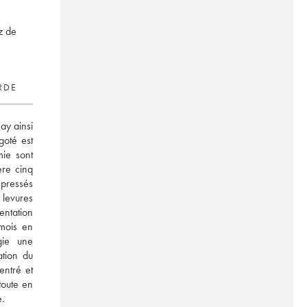
z de
RDE
y ainsi 
oté est 
ie sont 
re cinq 
pressés 
levures 
ntation 
mois en 
ie une 
ation du 
ntré et 
oute en 
e.