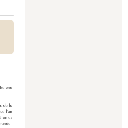
re une 
 de la 
e l’on 
rentes 
omanée-