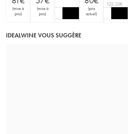
81
€
57
€
80
€
122,33
€
(
mise à
(
mise à
(
prix
prix
)
prix
)
actuel
)
IDEALWINE VOUS SUGGÈRE