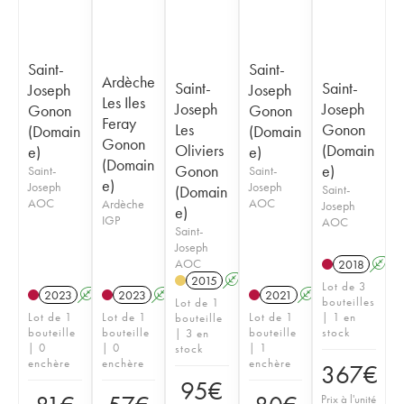
Saint-
Saint-
Ardèche
Saint-
Saint-
Joseph
Joseph
Les Iles
Joseph
Joseph
Gonon
Gonon
Feray
Les
Gonon
(Domain
(Domain
Gonon
Oliviers
(Domain
e)
e)
(Domain
Gonon
e)
Saint-
Saint-
e)
Joseph
Joseph
(Domain
Saint-
AOC
AOC
Ardèche
Joseph
e)
IGP
AOC
Saint-
Joseph
AOC
2018
A
2015
A
Lot de 3
2023
A
2023
A
2021
A
bouteilles
Lot de 1
Lot de 1
Lot de 1
Lot de 1
| 1 en
bouteille
bouteille
bouteille
bouteille
stock
| 3 en
| 0
| 0
| 1
stock
enchère
enchère
enchère
367
€
95
€
Prix à l'unité