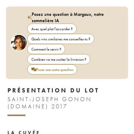
Posez une question à Margaux, notre
sommelière IA
Avec quel plat l'accorder ?
Quels vins similaires me conseilles-tu ?
Comment le servir ?
Combien va me coûter la livraison ?
Poser une autre question
PRÉSENTATION DU LOT
SAINT-JOSEPH GONON
(DOMAINE) 2017
LA CUVÉE