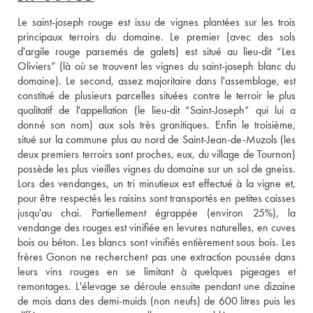
Le saint-joseph rouge est issu de vignes plantées sur les trois 
principaux terroirs du domaine. Le premier (avec des sols 
d'argile rouge parsemés de galets) est situé au lieu-dit “Les 
Oliviers” (là où se trouvent les vignes du saint-joseph blanc du 
domaine). Le second, assez majoritaire dans l'assemblage, est 
constitué de plusieurs parcelles situées contre le terroir le plus 
qualitatif de l'appellation (le lieu-dit “Saint-Joseph” qui lui a 
donné son nom) aux sols très granitiques. Enfin le troisième, 
situé sur la commune plus au nord de Saint-Jean-de-Muzols (les 
deux premiers terroirs sont proches, eux, du village de Tournon) 
possède les plus vieilles vignes du domaine sur un sol de gneiss. 
Lors des vendanges, un tri minutieux est effectué à la vigne et, 
pour être respectés les raisins sont transportés en petites caisses 
jusqu'au chai. Partiellement égrappée (environ 25%), la 
vendange des rouges est vinifiée en levures naturelles, en cuves 
bois ou béton. Les blancs sont vinifiés entièrement sous bois. Les 
frères Gonon ne recherchent pas une extraction poussée dans 
leurs vins rouges en se limitant à quelques pigeages et 
remontages. L'élevage se déroule ensuite pendant une dizaine 
de mois dans des demi-muids (non neufs) de 600 litres puis les 