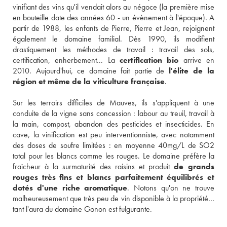
vinifiant des vins qu'il vendait alors au négoce (la première mise 
en bouteille date des années 60 - un évènement à l'époque). A 
partir de 1988, les enfants de Pierre, Pierre et Jean, rejoignent 
également le domaine familial. Dès 1990, ils modifient 
drastiquement les méthodes de travail : travail des sols, 
certification, enherbement... La 
certification bio
 arrive en 
2010. Aujourd'hui, ce domaine fait partie de 
l'élite de la 
région et même de la viticulture française
. 

Sur les terroirs difficiles de Mauves, ils s'appliquent à une 
conduite de la vigne sans concession : labour au treuil, travail à 
la main, compost, abandon des pesticides et insecticides. En 
cave, la vinification est peu interventionniste, avec notamment 
des doses de soufre limitées : en moyenne 40mg/L de SO2 
total pour les blancs comme les rouges. Le domaine préfère la 
fraîcheur à la surmaturité des raisins et produit 
de grands 
rouges très fins et blancs parfaitement équilibrés et 
dotés d'une riche aromatique
. Notons qu'on ne trouve 
malheureusement que très peu de vin disponible à la propriété... 
tant l'aura du domaine Gonon est fulgurante.