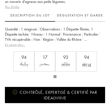
un navarin d'agneau aux petits légumes.
Plus d'infos
DESCRIPTION DU LOT
DÉGUSTATION ET GARDE
Quantité :
1 magnum
Observations :
1 Étiquette filmée
,
1
Étiquette tachée
Niveau :
1
Normal
Provenance :
particulier
TVA récupérable :
non
Région :
Vallée du Rhône
Appellation :
Saint-Joseph
Propriétaire :
Gonon (Domaine)
En savoir plus...
94
17
93
94
CONTRÔLÉ, EXPERTISÉ & CERTIFIÉ PAR
IDEALWINE