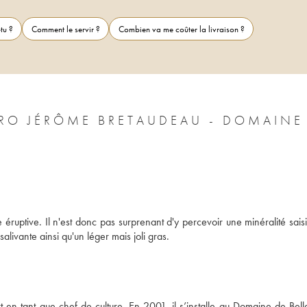
tu ?
Comment le servir ?
Combien va me coûter la livraison ?
RO JÉRÔME BRETAUDEAU - DOMAINE
éruptive. Il n'est donc pas surprenant d'y percevoir une minéralité saisi
alivante ainsi qu'un léger mais joli gras.
n tant que chef de culture. En 2001, il s’installe au Domaine de Belle