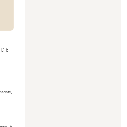
 DE
ssante, 
vue, à 