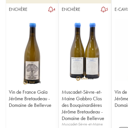
ENCHÈRE
ENCHÈRE
E-CAVI
4
5
Vin de France Gaïa
Muscadet-Sèvre-et-
Vin de
Jérôme Bretaudeau -
Maine Gabbro Clos
Jérôme
Domaine de Bellevue
des Bouquinardières
Domain
Jérôme Bretaudeau -
Domaine de Bellevue
Muscadet-Sèvre-et-Maine