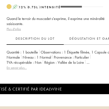
A
12
%
0.75
L
INTENSITÉ
Quand le terroir du muscadet s'exprime, il exprime une minéralité
saisissante.
Plus d'infos
DESCRIPTION DU LOT
DÉGUSTATION ET GA
Quantité :
1 bouteille
Observations :
1 Étiquette filmée
,
1 Capsule c
Normale
Niveau :
1
Normal
Provenance :
particulier
TVA récupérable :
non
Région :
Vallée de la Loire
Appellation :
Muscadet-Sèvre-et-Maine
En savoir plus...
Propriétaire :
Jérôme Bretaudeau - Domaine de Bellevue
ISÉ & CERTIFIÉ PAR IDEALWINE