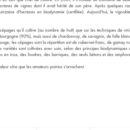
ctares de vignes dont il avait hérité de son père. Après quelques racha
inzaine d'hectares en biodynamie (certifiée). Aujourd’hui, le vignoble
pages qu’il cultive (au nombre de huit) que sur les techniques de vinifi
de Bourgogne (90%), mais aussi de chardonnay, de savagnin, de folle blanc
 rouge, les cépages sont la répartition est de cabernet-franc, de gamay noi
 variétés sont cultivées avec soin, selon des principes biodynamiques cer
es en inox, des foudres, des barriques, des œufs bétons et des amphore
valeur sûre que les amateurs pointus s'arrachent.