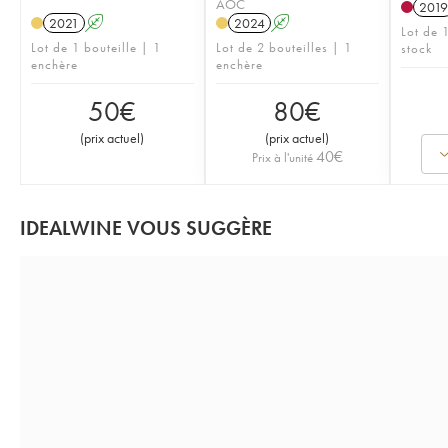
AOC
2019
2021
A
2024
A
Lot de 1
Lot de 1 bouteille | 1
Lot de 2 bouteilles | 1
stock
enchère
enchère
50
€
80
€
(
prix actuel
)
(
prix actuel
)
40
€
Prix à l'unité
IDEALWINE VOUS SUGGÈRE