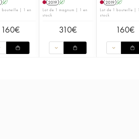
A
2019
A
2019
A
 bouteille | 1 en
Lot de 1 magnum | 1 en
Lot de 1 bouteille | 
stock
stock
160
€
310
€
160
€