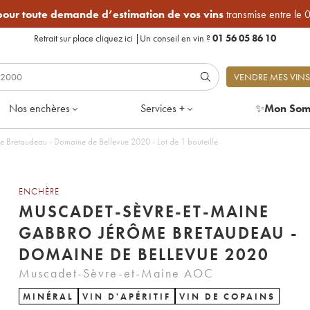
 pour toute demande d’estimation de vos vins
transmise entre le 
Retrait sur place
cliquez ici
|
Un conseil en vin ?
01 56 05 86 10
VENDRE MES VINS
Nos enchères
Services +
✨
Mon Som
Bretaudeau - Domaine de Bellevue 2020 - Lot de 1 bouteille
ENCHÈRE
MUSCADET-SÈVRE-ET-MAINE
GABBRO JÉRÔME BRETAUDEAU -
DOMAINE DE BELLEVUE 2020
Muscadet-Sèvre-et-Maine AOC
MINÉRAL
VIN D'APÉRITIF
VIN DE COPAINS