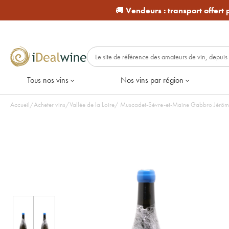
🚚
Vendeurs :
transport offert
Tous nos vins
Nos vins par région
Accueil
/
Acheter vins
/
Vallée de la Loire
/
Muscadet-Sèvre-et-Maine Gabbro Jérôme 