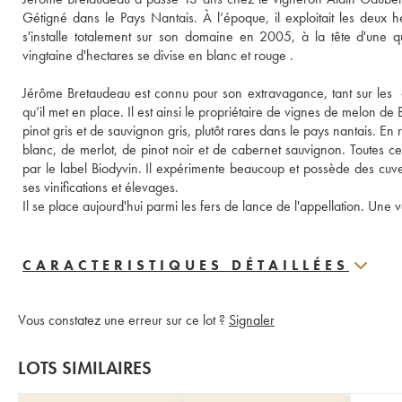
Gétigné dans le Pays Nantais. À l’époque, il exploitait les deux he
s'installe totalement sur son domaine en 2005, à la tête d'une qu
vingtaine d'hectares se divise en blanc et rouge . 
Jérôme Bretaudeau est connu pour son extravagance, tant sur les  cé
qu’il met en place. Il est ainsi le propriétaire de vignes de melon 
pinot gris et de sauvignon gris, plutôt rares dans le pays nantais. En
blanc, de merlot, de pinot noir et de cabernet sauvignon. Toutes ces
par le label Biodyvin. Il expérimente beaucoup et possède des cuv
ses vinifications et élevages. 
Il se place aujourd'hui parmi les fers de lance de l'appellation. Une 
CARACTERISTIQUES DÉTAILLÉES
Vous constatez une erreur sur ce lot ?
Signaler
LOTS SIMILAIRES