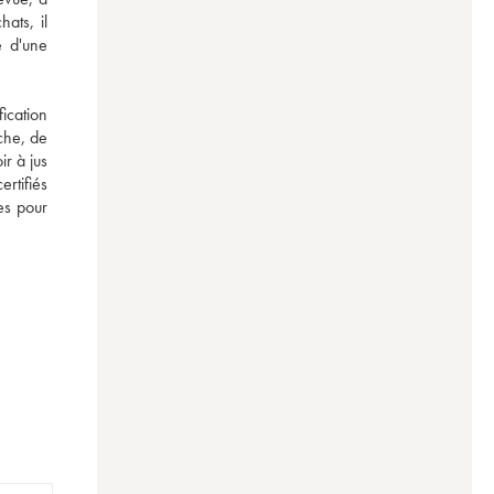
ts, il 
 d'une 
cation 
he, de 
r à jus 
tifiés 
s pour 