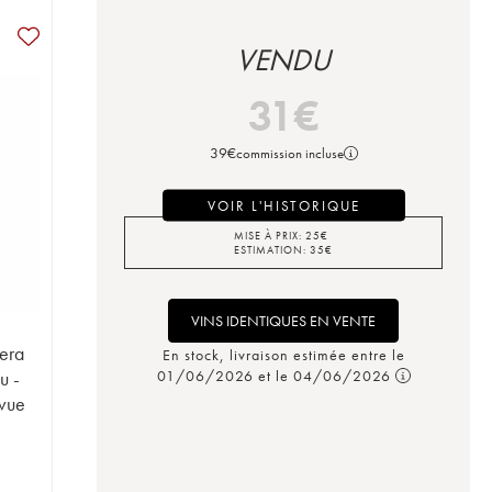
VENDU
31
€
39
€
commission incluse
VOIR L'HISTORIQUE
MISE À PRIX:
25
€
ESTIMATION:
35
€
VINS IDENTIQUES EN VENTE
tera
En stock, livraison estimée entre le
u -
01/06/2026 et le 04/06/2026
vue