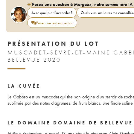
Posez une question à Margaux, notre sommelière IA
Avec quel plat l'accorder ?
Quels vins similaires me conseilles-
Poser une autre question
PRÉSENTATION DU LOT
MUSCADET-SÈVRE-ET-MAINE GABB
BELLEVUE 2020
LA CUVÉE
Le Gabbro est un muscadet qui tire son origine d'un terroir de roche 
sublimée par des notes d'agrumes, de fruits blancs, une finale saline s
LE DOMAINE DOMAINE DE BELLEVUE
Jérôme Bretaudeau a passé 13 ans chez le vigneron Alain Gaubert e