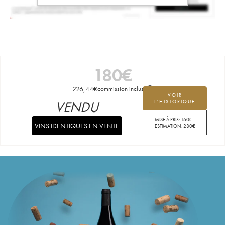
180
€
226,44
€
commission incluse
VOIR
VENDU
L'HISTORIQUE
MISE À PRIX:
160
€
VINS IDENTIQUES EN VENTE
ESTIMATION:
280
€