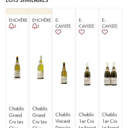
LOTS SIMILAIRES
ENCHÈRE
ENCHÈRE
E-
E-
E-
CAVISTE
CAVISTE
CAVISTE
3
3
Chablis
Chablis
Chablis
Chablis
Chablis
Grand
Grand
Vincent
1er Cru
1er Cru
Cru Les
Cru Les
Dauviss
La Forest
La Forest