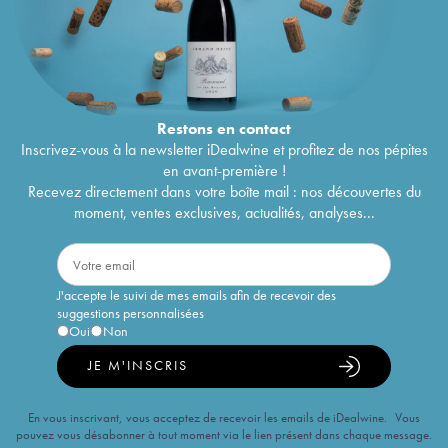
Restons en
contact
Inscrivez-vous à la newsletter iDealwine et profitez de nos pépites
en avant-première !
Recevez directement dans votre boîte mail : nos découvertes du
moment, ventes exclusives, actualités, analyses...
J'accepte le suivi de mes emails afin de recevoir des
suggestions personnalisées
Oui
Non
JE M'INSCRIS
En vous inscrivant, vous acceptez de recevoir les emails de iDealwine. Vous
pouvez vous désabonner à tout moment via le lien présent dans chaque message.