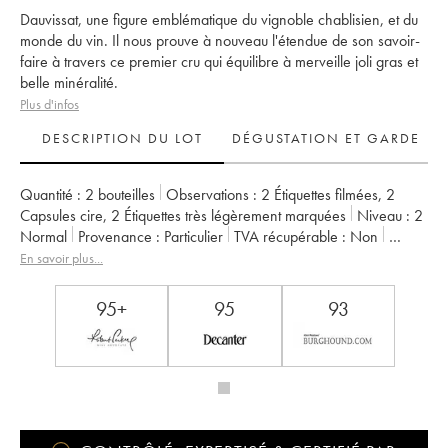
Dauvissat, une figure emblématique du vignoble chablisien, et du
monde du vin. Il nous prouve à nouveau l'étendue de son savoir-
faire à travers ce premier cru qui équilibre à merveille joli gras et
belle minéralité.
Plus d'infos
DESCRIPTION DU LOT
DÉGUSTATION ET GARDE
Quantité :
2 bouteilles
Observations :
2 Étiquettes filmées
,
2
Capsules cire
,
2 Étiquettes très légèrement marquées
Niveau :
2
Normal
Provenance :
particulier
TVA récupérable :
non
Région :
Bourgogne
Appellation :
Chablis
Classement :
1er Cru
En savoir plus...
Propriétaire :
Vincent Dauvissat (Domaine)
95+
95
93