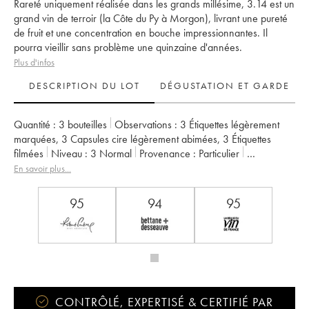
Rareté uniquement réalisée dans les grands millésime, 3.14 est un
grand vin de terroir (la Côte du Py à Morgon), livrant une pureté
de fruit et une concentration en bouche impressionnantes. Il
pourra vieillir sans problème une quinzaine d'années.
Plus d'infos
DESCRIPTION DU LOT
DÉGUSTATION ET GARDE
Quantité :
3 bouteilles
Observations :
3 Étiquettes légèrement
marquées
,
3 Capsules cire légèrement abimées
,
3 Étiquettes
filmées
Niveau :
3
Normal
Provenance :
particulier
TVA récupérable :
non
Région :
Beaujolais
En savoir plus...
Appellation :
Morgon
Propriétaire :
Jean Foillard
95
94
95
CONTRÔLÉ, EXPERTISÉ & CERTIFIÉ PAR