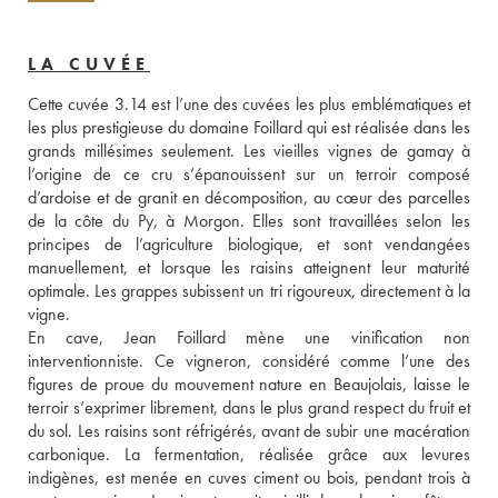
LA CUVÉE
Cette cuvée 3.14 est l’une des cuvées les plus emblématiques et 
les plus prestigieuse du domaine Foillard qui est réalisée dans les 
grands millésimes seulement. Les vieilles vignes de gamay à 
l’origine de ce cru s’épanouissent sur un terroir composé 
d’ardoise et de granit en décomposition, au cœur des parcelles 
de la côte du Py, à Morgon. Elles sont travaillées selon les 
principes de l’agriculture biologique, et sont vendangées 
manuellement, et lorsque les raisins atteignent leur maturité 
optimale. Les grappes subissent un tri rigoureux, directement à la 
vigne. 
En cave, Jean Foillard mène une vinification non 
interventionniste. Ce vigneron, considéré comme l’une des 
figures de proue du mouvement nature en Beaujolais, laisse le 
terroir s’exprimer librement, dans le plus grand respect du fruit et 
du sol. Les raisins sont réfrigérés, avant de subir une macération 
carbonique. La fermentation, réalisée grâce aux levures 
indigènes, est menée en cuves ciment ou bois, pendant trois à 