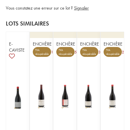
Vous constatez une erreur sur ce lot ?
Signaler
LOTS SIMILAIRES
E-
ENCHÈRE
ENCHÈRE
ENCHÈRE
ENCHÈRE
CAVISTE
TVA
TVA
TVA
TVA
1
5
3
2
récupérable
récupérable
récupérable
récupérable