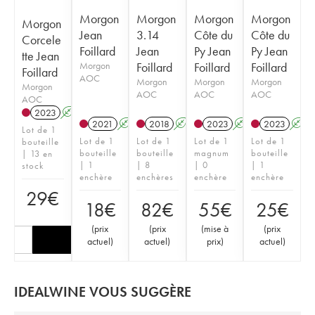
Morgon
Morgon
Morgon
Morgon
Morgon
Jean
3.14
Côte du
Côte du
Corcele
Foillard
Jean
Py Jean
Py Jean
tte Jean
Morgon
Foillard
Foillard
Foillard
Foillard
AOC
Morgon
Morgon
Morgon
Morgon
AOC
AOC
AOC
AOC
2023
A
K
2021
A
K
2018
A
K
2023
A
K
2023
A
Lot de 1
Lot de 1
Lot de 1
Lot de 1
Lot de 1
bouteille
bouteille
bouteille
magnum
bouteille
| 13 en
| 1
| 8
| 0
| 1
stock
enchère
enchères
enchère
enchère
29
€
18
€
82
€
55
€
25
€
(
prix
(
prix
(
mise à
(
prix
actuel
)
actuel
)
prix
)
actuel
)
IDEALWINE VOUS SUGGÈRE