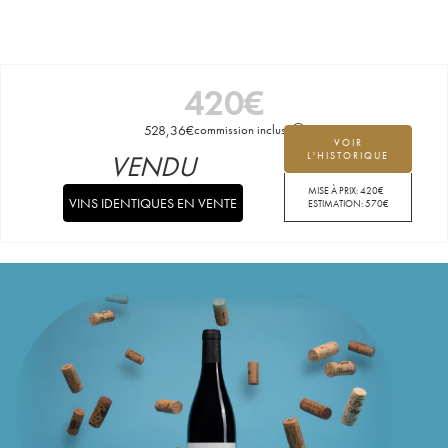
420
€
528,36
€
commission incluse
VOIR
VENDU
L'HISTORIQUE
MISE À PRIX:
420
€
VINS IDENTIQUES EN VENTE
ESTIMATION:
570
€