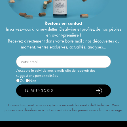
Restons en
contact
Inscrivez-vous à la newsletter iDealwine et profitez de nos pépites
en avant-première !
Recevez directement dans votre boîte mail : nos découvertes du
moment, ventes exclusives, actualités, analyses...
J'accepte le suivi de mes emails afin de recevoir des
suggestions personnalisées
Oui
Non
JE M'INSCRIS
En vous inscrivant, vous acceptez de recevoir les emails de iDealwine. Vous
pouvez vous désabonner à tout moment via le lien présent dans chaque message.