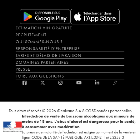
ESTIMATION VIN GRATUITE
RECRUTEMENT
QUI SOMMES-NOUS ?
RESPONSABILITÉ D'ENTREPRISE
TARIFS ET DÉLAIS DE LIVRAISON
DOMAINES PARTENAIRES
PRESSE
FOIRE AUX QUESTIONS
Tous droits réservés © 2026 iDealwine S.A.S.
CGS
Données personnelles
Interdiction de vente de boissons alcooliques aux mineurs de
moins de 18 ans. L'abus d'alcool est dangereux pour la santé,
à consommer avec modération.
La preuve de majorité de l'acheteur est exigée au moment de la vente en
ligne. CODE DE LA SANTÉ PUBLIQUE, ART.L.3342-1 et L.3353-3