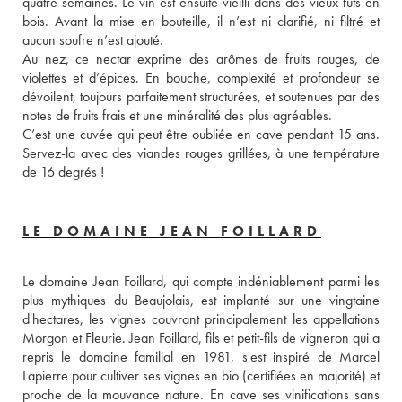
quatre semaines. Le vin est ensuite vieilli dans des vieux fûts en 
bois. Avant la mise en bouteille, il n’est ni clarifié, ni filtré et 
aucun soufre n’est ajouté. 
Au nez, ce nectar exprime des arômes de fruits rouges, de 
violettes et d’épices. En bouche, complexité et profondeur se 
dévoilent, toujours parfaitement structurées, et soutenues par des 
notes de fruits frais et une minéralité des plus agréables. 
C’est une cuvée qui peut être oubliée en cave pendant 15 ans. 
Servez-la avec des viandes rouges grillées, à une température 
de 16 degrés ! 
LE DOMAINE JEAN FOILLARD
Le domaine Jean Foillard, qui compte indéniablement parmi les 
plus mythiques du Beaujolais, est implanté sur une vingtaine 
d'hectares, les vignes couvrant principalement les appellations 
Morgon et Fleurie. Jean Foillard, fils et petit-fils de vigneron qui a 
repris le domaine familial en 1981, s'est inspiré de Marcel 
Lapierre pour cultiver ses vignes en bio (certifiées en majorité) et 
proche de la mouvance nature. En cave ses vinifications sans 